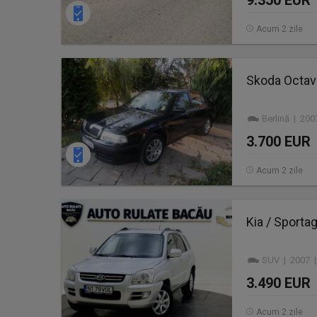
9.350 EUR
Acum 2 zile
Skoda Octavi
Berlină | 200
3.700 EUR
Acum 2 zile
Kia / Sporta
SUV | 2007 |
3.490 EUR
Acum 2 zile