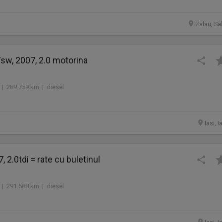
Zalau, Sa
sw, 2007, 2.0 motorina
 | 289.759 km | diesel
Iasi, I
, 2.0tdi = rate cu buletinul
 | 291.588 km | diesel