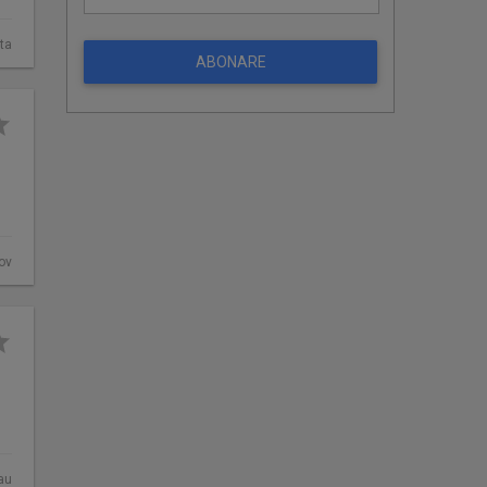
ta
ABONARE
ov
au