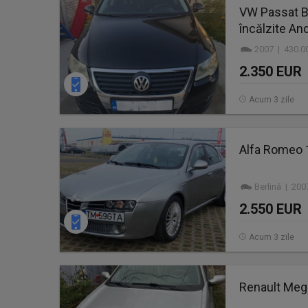
VW Passat B6
încălzite An
2007 | 430.0
2.350 EUR
Acum 3 zile
Alfa Romeo 
Berlină | 200
2.550 EUR
Acum 3 zile
Renault Meg