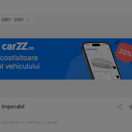
:
2007 - 2007
 Impecabil
 320.000 km | 2.995 cmc | diesel