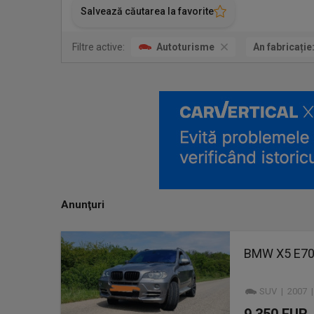
Salvează căutarea la favorite
Filtre active:
Autoturisme
An fabricație
Anunţuri
BMW X5 E70
SUV | 2007 |