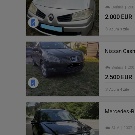
Berlină | 200
2.000 EUR
Acum 3 zile
Nissan Qash
Berlină | 200
2.500 EUR
Acum 4 zile
Mercedes-Be
SUV | 2007 |