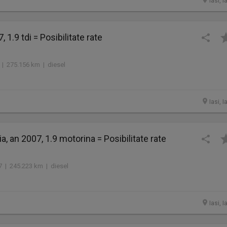
Iasi, I
, 1.9 tdi = Posibilitate rate
 | 275.156 km | diesel
Iasi, I
, an 2007, 1.9 motorina = Posibilitate rate
7 | 245.223 km | diesel
Iasi, I