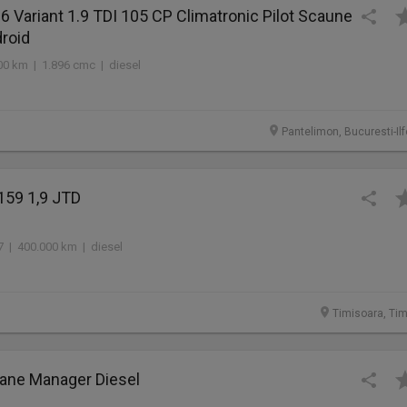
 Variant 1.9 TDI 105 CP Climatronic Pilot Scaune
droid
00 km | 1.896 cmc | diesel
Pantelimon, Bucuresti-Ilf
159 1,9 JTD
7 | 400.000 km | diesel
Timisoara, Tim
ane Manager Diesel