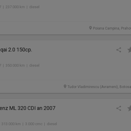
7 | 237.000 km | diesel
Poiana Campina, Praho
qai 2.0 150cp.
7 | 350.000 km | diesel
Tudor Vladimirescu (Avrameni), Botosa
nz ML 320 CDI an 2007
 313.000 km | 3.000 cmc | diesel