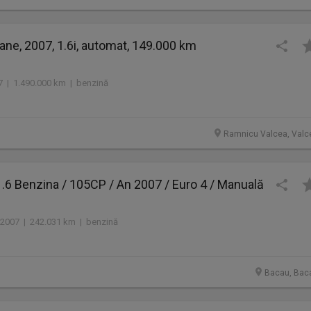
ne, 2007, 1.6i, automat, 149.000 km
7 | 1.490.000 km | benzină
Ramnicu Valcea, Valc
1.6 Benzina / 105CP / An 2007 / Euro 4 / Manuală
2007 | 242.031 km | benzină
Bacau, Bac