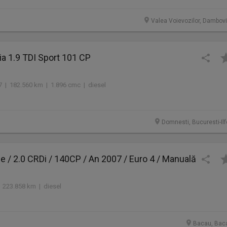
Valea Voievozilor, Dambovi
a 1.9 TDI Sport 101 CP
7 | 182.560 km | 1.896 cmc | diesel
Domnesti, Bucuresti-Ilf
ge / 2.0 CRDi / 140CP / An 2007 / Euro 4 / Manuală
 223.858 km | diesel
Bacau, Bac