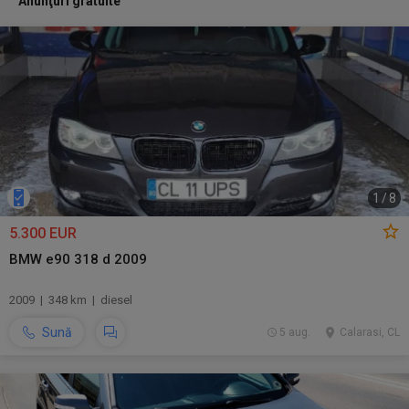
Anunţuri gratuite
1
/
8
5.300 EUR
BMW e90 318 d 2009
2009 | 348 km | diesel
Sună
5 aug.
Calarasi, CL