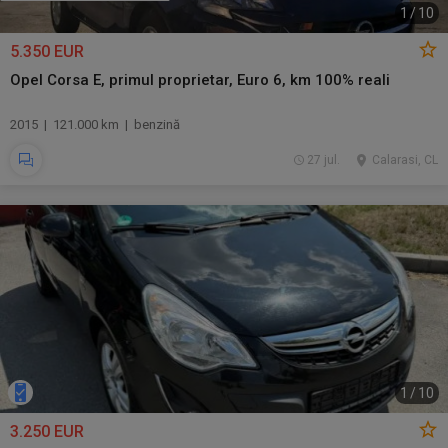
1
/
10
5.350 EUR
Opel Corsa E, primul proprietar, Euro 6, km 100% reali
2015 | 121.000 km | benzină
27 jul.
Calarasi, CL
1
/
10
3.250 EUR