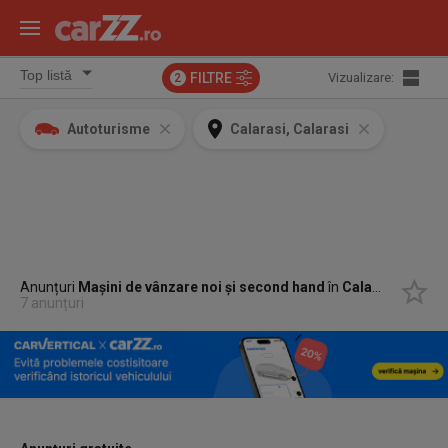
FILTRE
Vizualizare:
2
Autoturisme
Calarasi, Calarasi
Anunțuri
Mașini de vânzare noi și second hand
în
Calarasi, Calarasi
7 anunțuri