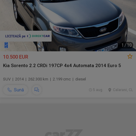
1
/
10
10.500 EUR
Kia Sorento 2.2 CRDi 197CP 4x4 Automata 2014 Euro 5
SUV | 2014 | 262.300 km | 2.199 cmc | diesel
Sună
5 aug.
Calarasi, CL