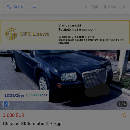
Sună
17 jul.
Calarasi, CL
1
/
4
3.000 EUR
Chrysler 300c motor 2.7 +gpl