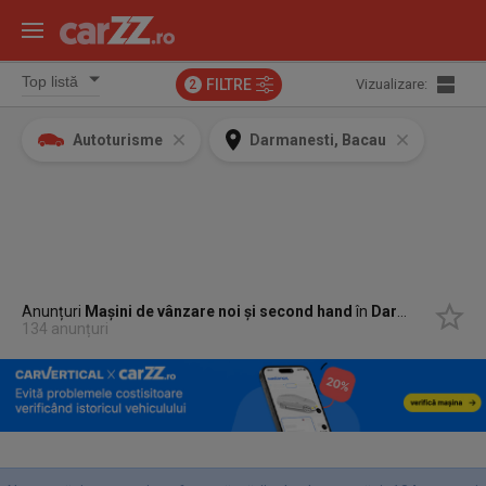
FILTRE
Vizualizare:
2
Autoturisme
Darmanesti, Bacau
Anunțuri
Mașini de vânzare noi și second hand
în
Darmanesti, Bacau
134 anunțuri