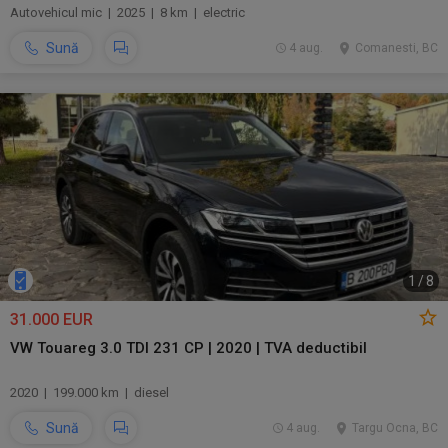
Autovehicul mic | 2025 | 8 km | electric
Sună
4 aug.
Comanesti, BC
1
/
8
31.000 EUR
VW Touareg 3.0 TDI 231 CP | 2020 | TVA deductibil
2020 | 199.000 km | diesel
Sună
4 aug.
Targu Ocna, BC