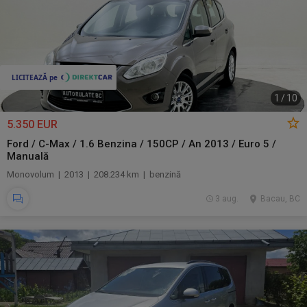
1
/
10
5.350 EUR
Ford / C-Max / 1.6 Benzina / 150CP / An 2013 / Euro 5 /
Manuală
Monovolum | 2013 | 208.234 km | benzină
3 aug.
Bacau, BC