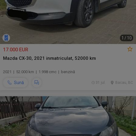
1
/
10
17.000 EUR
Mazda CX-30, 2021 inmatriculat, 52000 km
2021 | 52.000 km | 1.998 cmc | benzină
Sună
31 jul.
Bacau, BC