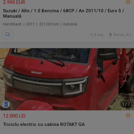
2.990 EUR
Suzuki / Alto / 1.0 Benzina / 68CP / An 2011/10 / Euro 5 /
Manuală
Hatchback | 2011 | 221.023 km | benzină
4 aug.
Bacau, BC
1
/
7
12.000 LEI
Triciclu electric cu cabina ROTAKT GA