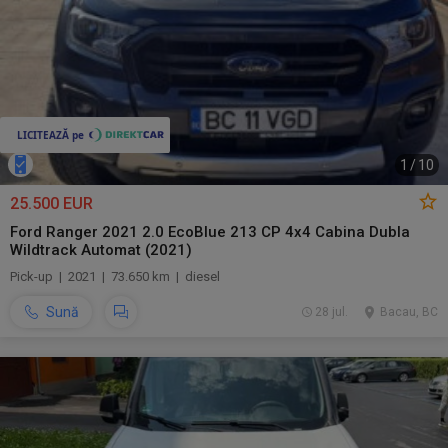
1
/
10
25.500 EUR
Ford Ranger 2021 2.0 EcoBlue 213 CP 4x4 Cabina Dubla
Wildtrack Automat (2021)
Pick-up | 2021 | 73.650 km | diesel
Sună
28 jul.
Bacau, BC