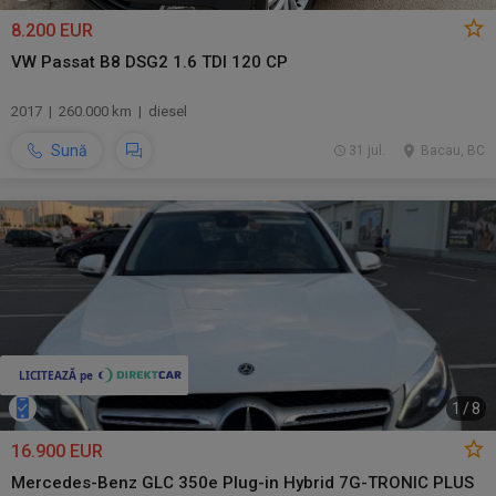
8.200 EUR
VW Passat B8 DSG2 1.6 TDI 120 CP
2017 | 260.000 km | diesel
Sună
31 jul.
Bacau, BC
1
/
8
16.900 EUR
Mercedes-Benz GLC 350e Plug-in Hybrid 7G-TRONIC PLUS