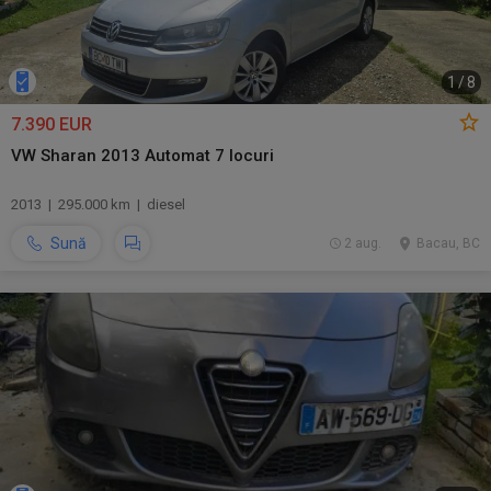
1
/
8
7.390 EUR
VW Sharan 2013 Automat 7 locuri
2013 | 295.000 km | diesel
Sună
2 aug.
Bacau, BC