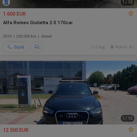
1
/
10
1.600 EUR
Alfa Romeo Giulietta 2.0 170cai
2010 | 200.000 km | diesel
Sună
2 aug.
Rosiori, BC
1
/
10
12.500 EUR