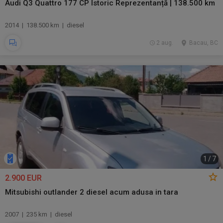
Audi Q3 Quattro 177 CP Istoric Reprezentanță | 138.500 km
2014 | 138.500 km | diesel
2 aug.
Bacau, BC
1
/
7
2.900 EUR
Mitsubishi outlander 2 diesel acum adusa in tara
2007 | 235 km | diesel