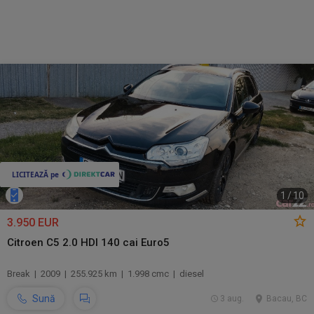
1
/
10
3.950 EUR
Citroen C5 2.0 HDI 140 cai Euro5
Break | 2009 | 255.925 km | 1.998 cmc | diesel
Sună
3 aug.
Bacau, BC