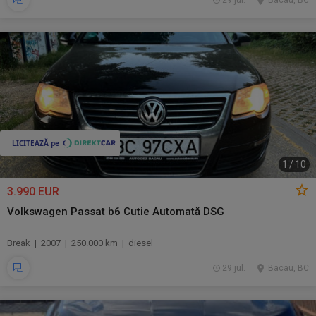
29 jul.
Bacau, BC
1
/
10
3.990 EUR
Volkswagen Passat b6 Cutie Automată DSG
Break | 2007 | 250.000 km | diesel
29 jul.
Bacau, BC