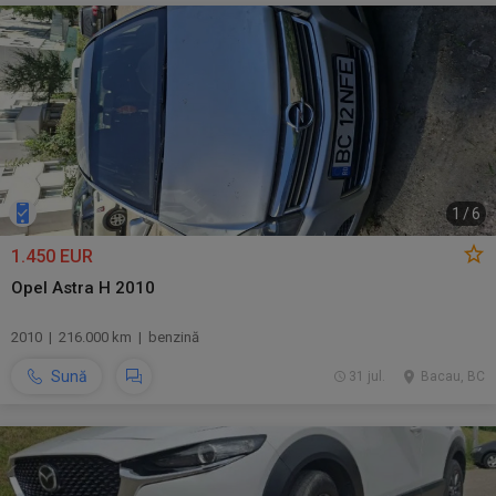
1
/
6
1.450 EUR
Opel Astra H 2010
2010 | 216.000 km | benzină
Sună
31 jul.
Bacau, BC