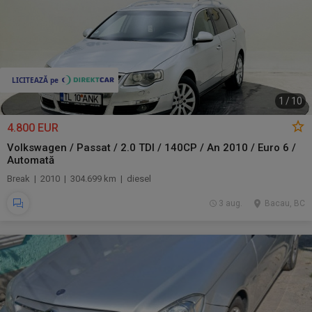
1
/
10
4.800 EUR
Volkswagen / Passat / 2.0 TDI / 140CP / An 2010 / Euro 6 /
Automată
Break | 2010 | 304.699 km | diesel
3 aug.
Bacau, BC