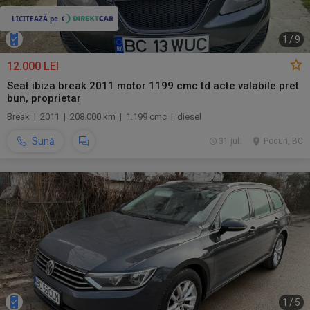
1
/
9
12.000 LEI
Seat ibiza break 2011 motor 1199 cmc td acte valabile pret
bun, proprietar
Break | 2011 | 208.000 km | 1.199 cmc | diesel
Sună
31 jul.
Poduri, BC
1
/
5