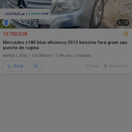
1
/
10
10.700 EUR
Mercedes c180 blue eficiency 2012 benzina fara gram sau
puncte de rugina
Berlină | 2012 | 172.000 km | 1.796 cmc | benzină
Sună
3 aug.
Moinesti, BC