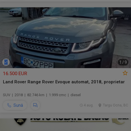
1
/
9
16.500 EUR
Land Rover Range Rover Evoque automat, 2018, proprietar
SUV | 2018 | 82.746 km | 1.999 cmc | diesel
Sună
4 aug.
Targu Ocna, BC