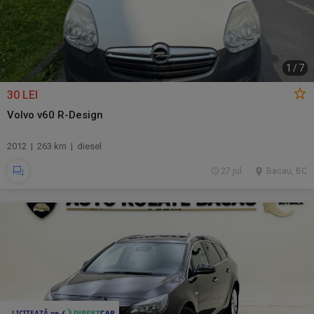
1
/
7
30 LEI
Volvo v60 R-Design
2012 | 263 km | diesel
27 jul.
Bacau, BC