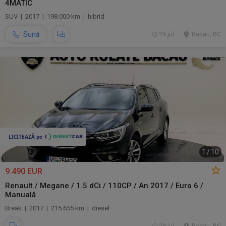
4MATIC
SUV | 2017 | 198.000 km | hibrid
Sună
29 jul.
Bacau, BC
1
/
10
9.490 EUR
Renault / Megane / 1.5 dCi / 110CP / An 2017 / Euro 6 /
Manuală
Break | 2017 | 215.655 km | diesel