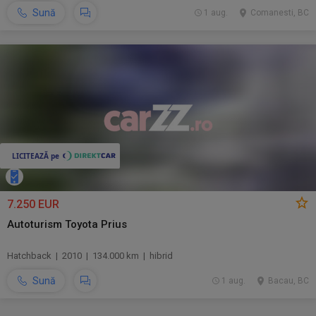
Sună
1 aug.
Comanesti, BC
7.250 EUR
Autoturism Toyota Prius
Hatchback | 2010 | 134.000 km | hibrid
Sună
1 aug.
Bacau, BC