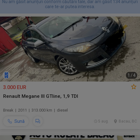
Nu am găsit anunțuri conform căutării tale, dar am găsit 134 anunțuri
care te-ar putea interesa.
1
/
4
3.000 EUR
Renault Megane III GTline, 1,9 TDI
Break | 2011 | 313.000 km | diesel
Sună
5 aug.
Bacau, BC