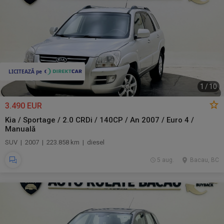
1
/
10
3.490 EUR
Kia / Sportage / 2.0 CRDi / 140CP / An 2007 / Euro 4 /
Manuală
SUV | 2007 | 223.858 km | diesel
5 aug.
Bacau, BC