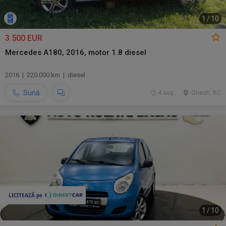
1
/
10
3.500 EUR
Mercedes A180, 2016, motor 1.8 diesel
2016 | 220.000 km | diesel
Sună
4 aug.
Onesti, BC
1
/
10