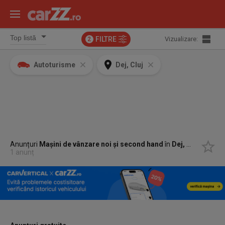
FILTRE
Vizualizare:
2
Autoturisme
Dej, Cluj
Anunțuri
Mașini de vânzare noi și second hand
în
Dej, Cluj
1 anunț