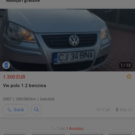
Anunţuri gratuite
1
/
10
1.300 EUR
Vw polo 1.2 benzina
2007 | 200.000 km | benzină
Sună
17 jul.
Dej, CJ
1 - 1 din
1 Anunțuri