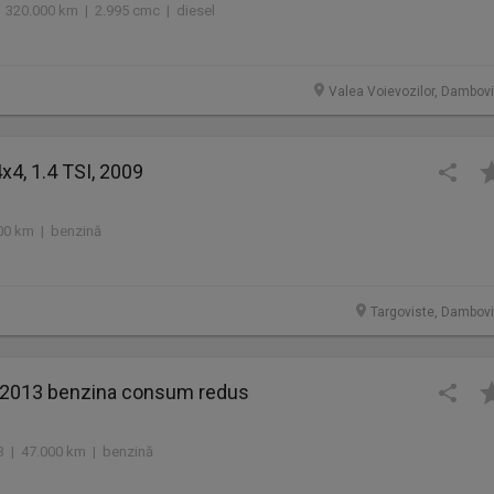
 320.000 km | 2.995 cmc | diesel
Valea Voievozilor, Dambovi
x4, 1.4 TSI, 2009
00 km | benzină
Targoviste, Dambovi
 2013 benzina consum redus
13 | 47.000 km | benzină