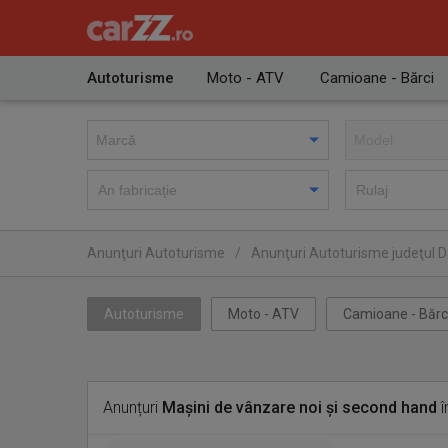
Autoturisme
Moto - ATV
Camioane - Bărci
Anunţuri Autoturisme
/
Anunţuri Autoturisme judeţul 
Autoturisme
Moto - ATV
Camioane - Bărc
Anunțuri
Mașini de vânzare noi și second hand
î