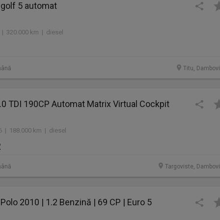
golf 5 automat
 | 320.000 km | diesel
mână
Titu, Dambovi
.0 TDI 190CP Automat Matrix Virtual Cockpit
6 | 188.000 km | diesel
R
mână
Targoviste, Dambovi
olo 2010 | 1.2 Benzină | 69 CP | Euro 5