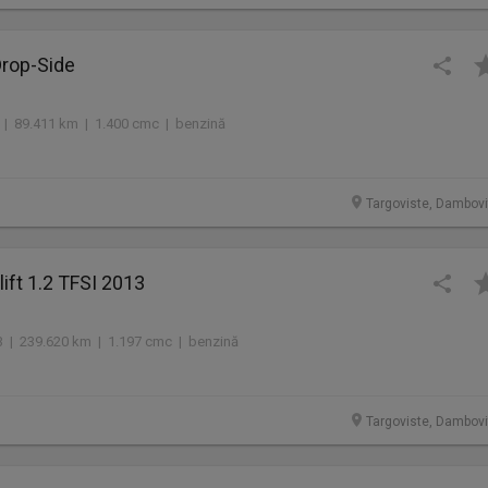
Drop-Side
 | 89.411 km | 1.400 cmc | benzină
Targoviste, Dambovi
lift 1.2 TFSI 2013
 | 239.620 km | 1.197 cmc | benzină
Targoviste, Dambovi