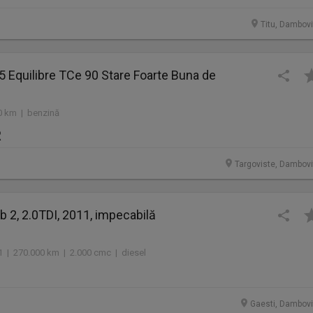
Titu, Dambovi
 5 Equilibre TCe 90 Stare Foarte Buna de
0 km | benzină
R
Targoviste, Dambovi
 2, 2.0TDI, 2011, impecabilă
1 | 270.000 km | 2.000 cmc | diesel
Gaesti, Dambovi