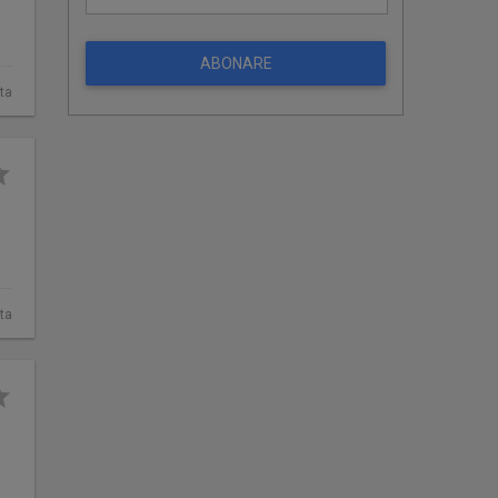
ABONARE
ta
ta