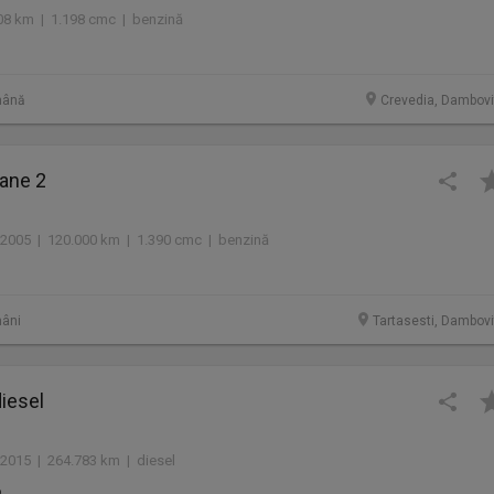
08 km | 1.198 cmc | benzină
mână
Crevedia, Dambovi
ane 2
2005 | 120.000 km | 1.390 cmc | benzină
âni
Tartasesti, Dambovi
diesel
2015 | 264.783 km | diesel