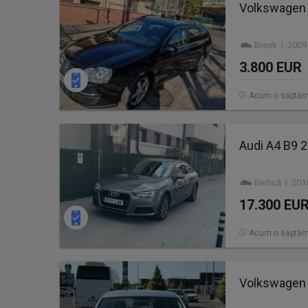
Volkswagen 
Break | 2009
3.800 EUR
Acum o săptă
Audi A4 B9 2
Berlină | 201
17.300 EU
Acum o săptă
Volkswagen P