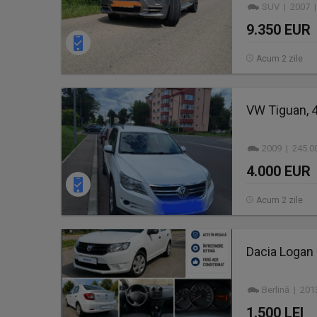
SUV | 2007 |
9.350 EUR
Acum 2 zile
VW Tiguan, 4
2009 | 245.0
4.000 EUR
Acum 2 zile
Dacia Logan
Berlină | 20
1.500 LEI