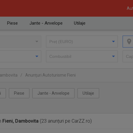
Aut
Piese
Jante - Anvelope
Utilaje
Dambovita
/
Anunţuri Autoturisme Fieni
i
Piese
Jante - Anvelope
Utilaje
n
Fieni, Dambovita
(23 anunțuri pe CarZZ.ro)