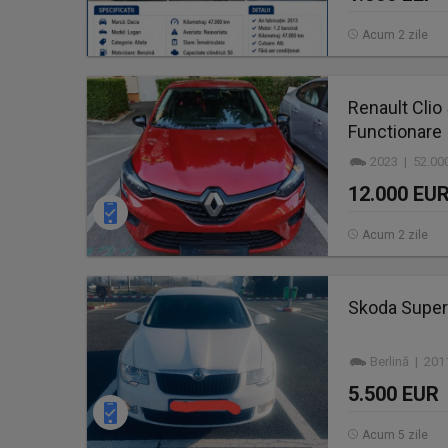
Acum 2 zile
Renault Clio
Functionare
2023 | 52.00
12.000 EU
Acum 2 zile
Skoda Superb
Berlină | 201
5.500 EUR
Acum 5 zile