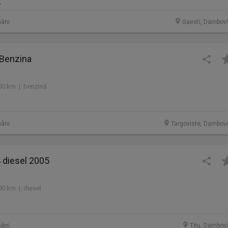
R
âni
Gaesti, Dambovi
 Benzina
00 km | benzină
âni
Targoviste, Dambovi
 diesel 2005
00 km | diesel
âni
Titu, Dambovi