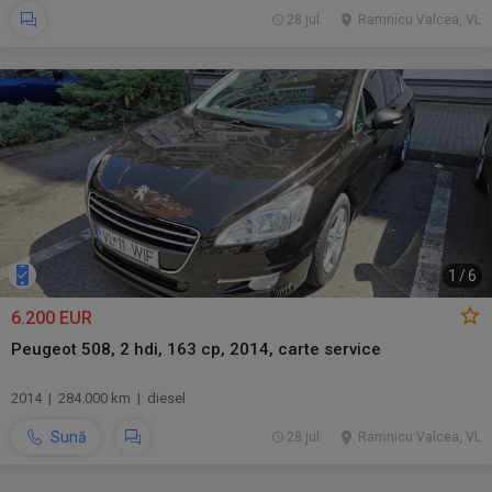
28 jul.
Ramnicu Valcea, VL
1
/
6
6.200 EUR
Peugeot 508, 2 hdi, 163 cp, 2014, carte service
2014 | 284.000 km | diesel
Sună
28 jul.
Ramnicu Valcea, VL