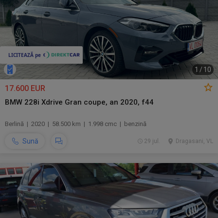
1
/
10
17.600 EUR
BMW 228i Xdrive Gran coupe, an 2020, f44
Berlină | 2020 | 58.500 km | 1.998 cmc | benzină
Sună
29 jul.
Dragasani, VL