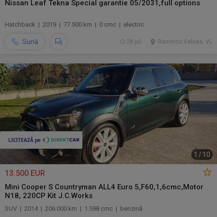
Nissan Leaf Tekna Special garantie 05/2031,full options
Hatchback | 2019 | 77.500 km | 0 cmc | electric
Sună
28 jul.
Ramnicu Valcea, VL
1
/
10
13.500 EUR
Mini Cooper S Countryman ALL4 Euro 5,F60,1,6cmc,Motor
N18, 220CP Kit J.C.Works
SUV | 2014 | 206.000 km | 1.598 cmc | benzină