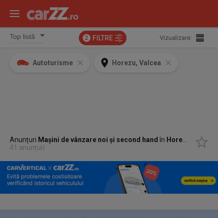
FILTRE
Vizualizare:
2
Autoturisme
Horezu, Valcea
Anunțuri
Mașini de vânzare noi și second hand
în
Horezu, Valcea
41 anunțuri