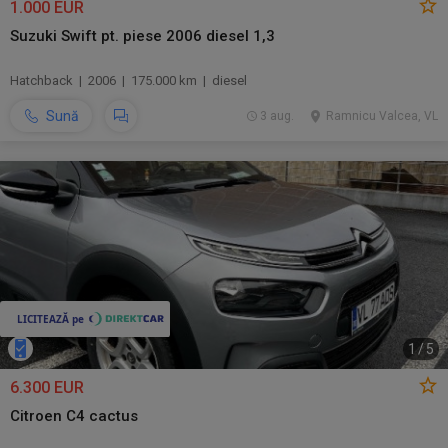
1.000 EUR
Suzuki Swift pt. piese 2006 diesel 1,3
Hatchback | 2006 | 175.000 km | diesel
Sună
3 aug.
Ramnicu Valcea, VL
1
/
5
6.300 EUR
Citroen C4 cactus