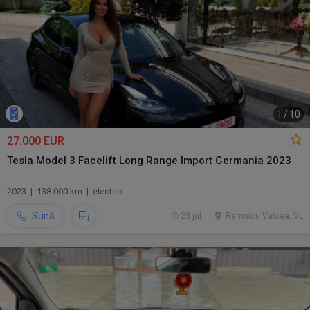
1
/
10
27.000 EUR
Tesla Model 3 Facelift Long Range Import Germania 2023
2023 | 138.000 km | electric
Sună
23 jul.
Ramnicu Valcea, VL