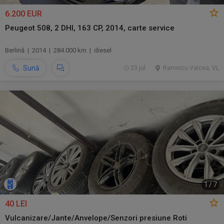
6.200 EUR
Peugeot 508, 2 DHI, 163 CP, 2014, carte service
Berlină | 2014 | 284.000 km | diesel
Sună
23 jul.
Ramnicu Valcea, VL
1
/
7
40 LEI
Vulcanizare/Jante/Anvelope/Senzori presiune Roti