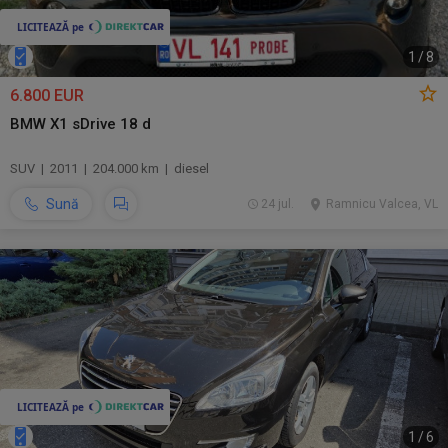
1
/
8
6.800 EUR
BMW X1 sDrive 18 d
SUV | 2011 | 204.000 km | diesel
Sună
24 jul.
Ramnicu Valcea, VL
1
/
6