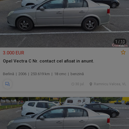
1
/
10
3.000 EUR
Opel Vectra C Nr. contact cel afisat in anunt.
Berlină | 2006 | 253.619 km | 18 cmc | benzină
30 jul.
Ramnicu Valcea, VL