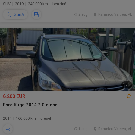
SUV | 2019 | 240.000 km | benzină
Sună
2 aug.
Ramnicu Valcea, VL
1
/
9
8.200 EUR
Ford Kuga 2014 2.0 diesel
2014 | 166.000 km | diesel
1 aug.
Ramnicu Valcea, VL