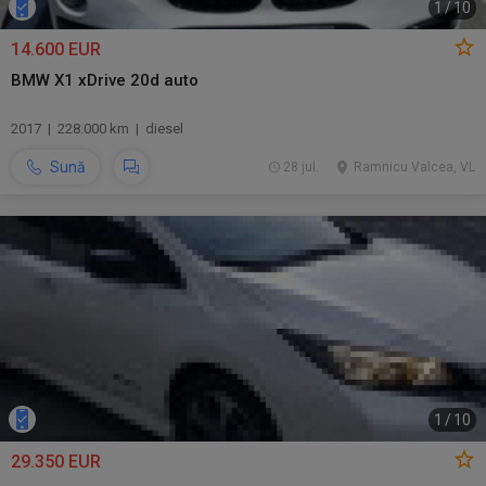
1
/
10
14.600 EUR
BMW X1 xDrive 20d auto
2017 | 228.000 km | diesel
Sună
28 jul.
Ramnicu Valcea, VL
1
/
10
29.350 EUR