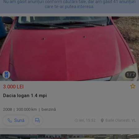
Nu am găsit anunțuri conform căutării tale, dar am găsit 41 anunțuri
care te-ar putea interesa.
1
/
7
3.000 LEI
Dacia logan 1.4 mpi
2008 | 300.000 km | benzină
Sună
ieri, 15:52
Baile Olanesti, VL