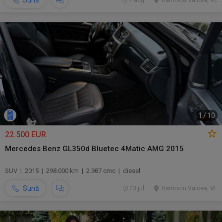
Sună
7 aug.
Ramnicu Valcea, VL
1
/
10
22.500 EUR
Mercedes Benz GL350d Bluetec 4Matic AMG 2015
SUV | 2015 | 298.000 km | 2.987 cmc | diesel
Sună
23 jul.
Ramnicu Valcea, VL