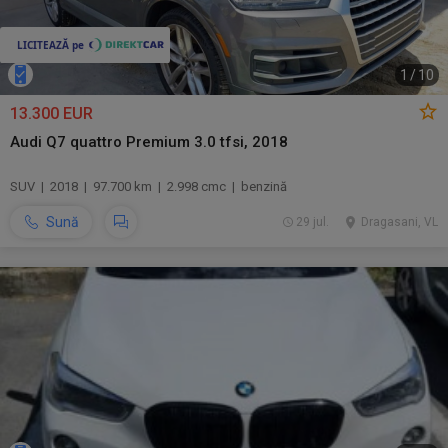
1
/
10
13.300 EUR
Audi Q7 quattro Premium 3.0 tfsi, 2018
SUV | 2018 | 97.700 km | 2.998 cmc | benzină
Sună
29 jul.
Dragasani, VL