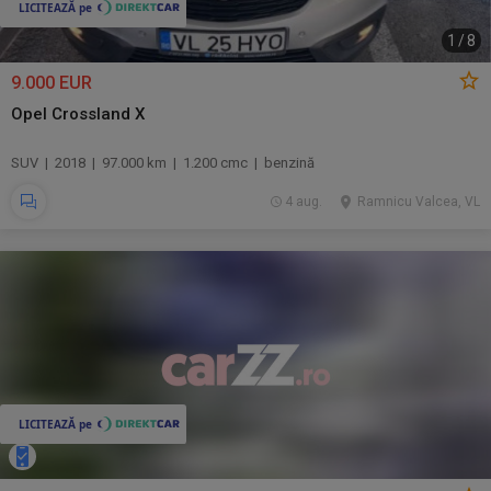
1
/
8
9.000 EUR
Opel Crossland X
SUV | 2018 | 97.000 km | 1.200 cmc | benzină
4 aug.
Ramnicu Valcea, VL