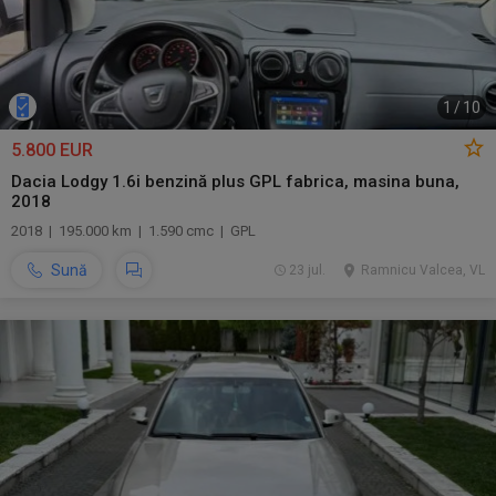
1
/
10
5.800 EUR
Dacia Lodgy 1.6i benzină plus GPL fabrica, masina buna,
2018
2018 | 195.000 km | 1.590 cmc | GPL
Sună
23 jul.
Ramnicu Valcea, VL