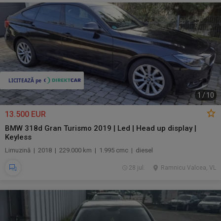
1
/
10
13.500 EUR
BMW 318d Gran Turismo 2019 | Led | Head up display |
Keyless
Limuzină | 2018 | 229.000 km | 1.995 cmc | diesel
28 jul.
Ramnicu Valcea, VL