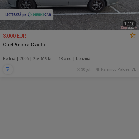
1
/
10
3.000 EUR
Opel Vectra C auto
Berlină | 2006 | 253.619 km | 18 cmc | benzină
30 jul.
Ramnicu Valcea, VL