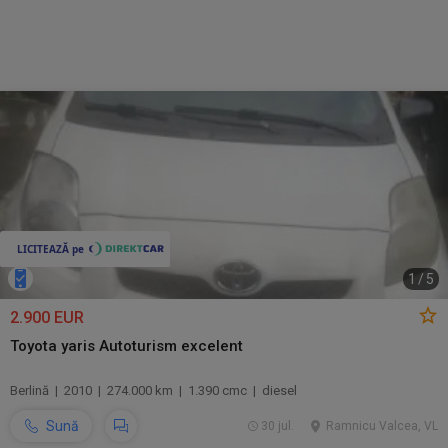
1
/
5
2.900 EUR
Toyota yaris Autoturism excelent
Berlină | 2010 | 274.000 km | 1.390 cmc | diesel
Sună
30 jul.
Ramnicu Valcea, VL