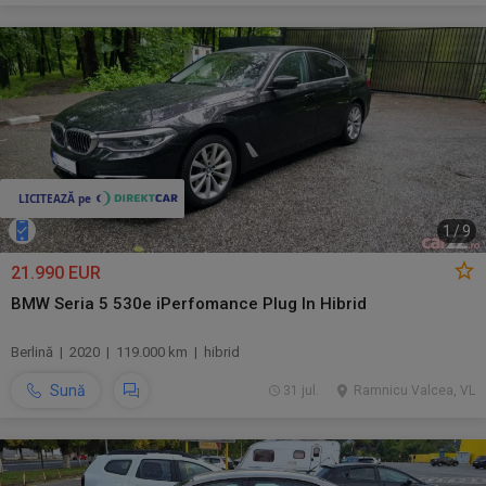
1
/
9
21.990 EUR
BMW Seria 5 530e iPerfomance Plug In Hibrid
Berlină | 2020 | 119.000 km | hibrid
Sună
31 jul.
Ramnicu Valcea, VL