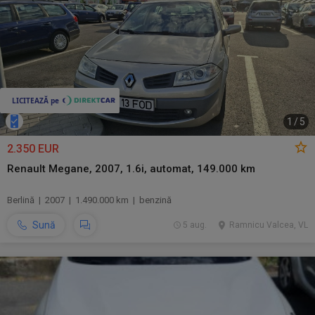
1
/
5
2.350 EUR
Renault Megane, 2007, 1.6i, automat, 149.000 km
Berlină | 2007 | 1.490.000 km | benzină
Sună
5 aug.
Ramnicu Valcea, VL