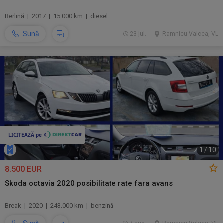
Berlină | 2017 | 15.000 km | diesel
Sună
23 jul.
Ramnicu Valcea, VL
1
/
10
8.500 EUR
Skoda octavia 2020 posibilitate rate fara avans
Break | 2020 | 243.000 km | benzină