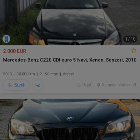
1
/
10
2.000 EUR
Mercedes-Benz C220 CDI euro 5 Navi, Xenon, Senzori, 2010
2010 | 30.000 km | 2.190 cmc | diesel
Sună
26 jul.
Ramnicu Valcea, VL