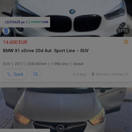
1
/
10
14.600 EUR
BMW X1 xDrive 20d Aut. Sport Line – SUV
SUV | 2017 | 228.000 km | 1.990 cmc | diesel
Sună
4 aug.
Ramnicu Valcea, VL