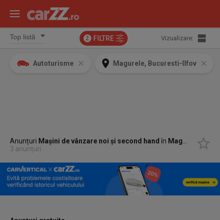
FILTRE
Vizualizare:
2
Autoturisme
Magurele, Bucuresti-Ilfov
Anunțuri
Mașini de vânzare noi și second hand
în
Magurele, Bucuresti-Ilfov
3 anunțuri