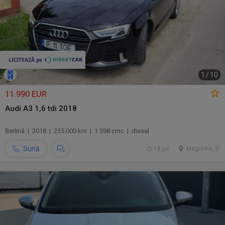
1
/
10
11.990 EUR
Audi A3 1,6 tdi 2018
Berlină | 2018 | 235.000 km | 1.598 cmc | diesel
Sună
18 jul.
Magurele, IF