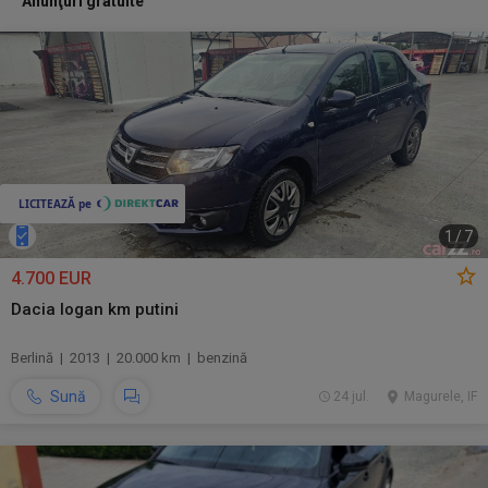
Anunţuri gratuite
1
/
7
4.700 EUR
Dacia logan km putini
Berlină | 2013 | 20.000 km | benzină
Sună
24 jul.
Magurele, IF