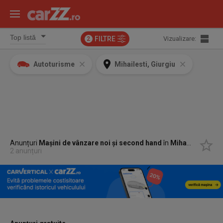
FILTRE
Vizualizare:
2
Autoturisme
Mihailesti, Giurgiu
Anunțuri
Mașini de vânzare noi și second hand
în
Mihailesti, Giurgiu
2 anunțuri