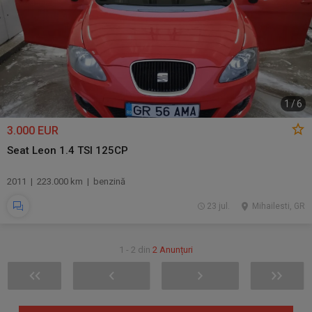
1
/
6
3.000 EUR
Seat Leon 1.4 TSI 125CP
2011 | 223.000 km | benzină
23 jul.
Mihailesti, GR
1 - 2 din
2 Anunțuri