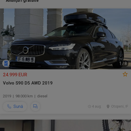
Anunţuri gratuite
1
/
8
24.999 EUR
Volvo S90 D5 AWD 2019
2019 | 98.000 km | diesel
Sună
4 aug.
Otopeni, IF