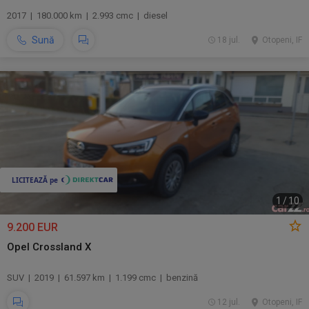
2017 | 180.000 km | 2.993 cmc | diesel
Sună
18 jul.
Otopeni, IF
1
/
10
9.200 EUR
Opel Crossland X
SUV | 2019 | 61.597 km | 1.199 cmc | benzină
12 jul.
Otopeni, IF