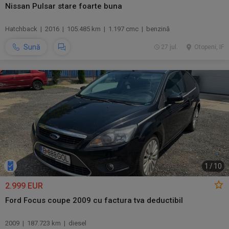
Nissan Pulsar stare foarte buna
Hatchback | 2016 | 105.485 km | 1.197 cmc | benzină
Sună
27 jul.
Otopeni, IF
1
/
10
2.999 EUR
Ford Focus coupe 2009 cu factura tva deductibil
2009 | 187.723 km | diesel