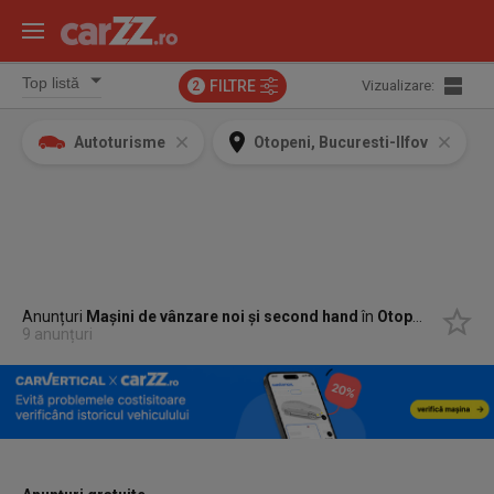
FILTRE
Vizualizare:
2
Autoturisme
Otopeni, Bucuresti-Ilfov
Anunțuri
Mașini de vânzare noi și second hand
în
Otopeni, Bucuresti-Ilfov
9 anunțuri