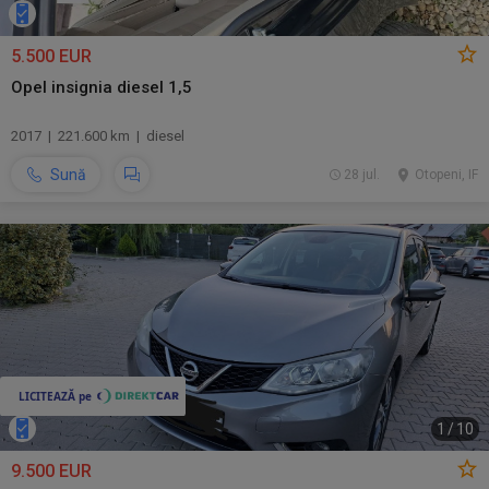
5.500 EUR
Opel insignia diesel 1,5
2017 | 221.600 km | diesel
Sună
28 jul.
Otopeni, IF
1
/
10
9.500 EUR