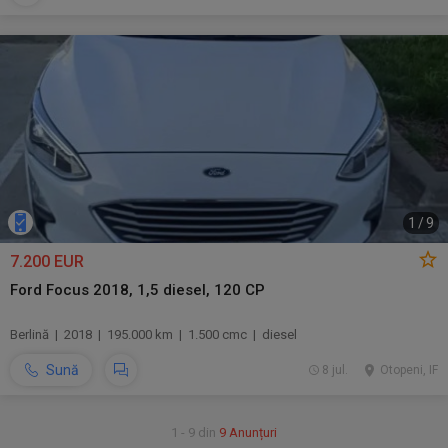
1
/
9
7.200 EUR
Ford Focus 2018, 1,5 diesel, 120 CP
Berlină | 2018 | 195.000 km | 1.500 cmc | diesel
Sună
8 jul.
Otopeni, IF
1 - 9 din
9 Anunțuri