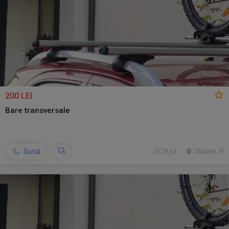
200 LEI
Bare transversale
Sună
29 jul.
Otopeni, IF