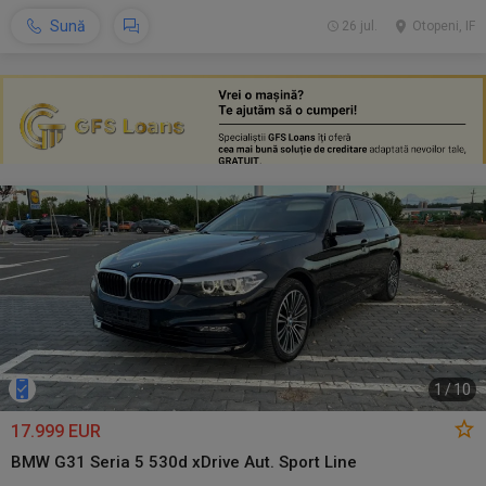
Sună
26 jul.
Otopeni, IF
1
/
10
17.999 EUR
BMW G31 Seria 5 530d xDrive Aut. Sport Line