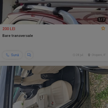
1
/
7
200 LEI
Bare transversale
Sună
28 jul.
Otopeni, IF