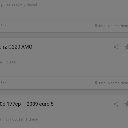
 | 199.000 km | diesel
R
mână
Targu Neamt, Nea
enz C220 AMG
m | diesel
R
mână
Targu Neamt, Nea
d 177cp – 2009 euro 5
9 | 371.000 km | diesel