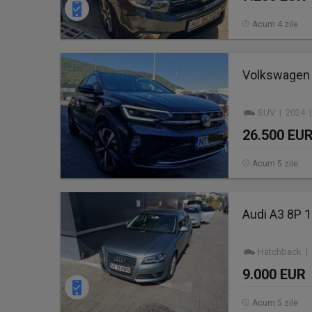
Acum 4 zile
Volkswagen 
SUV | 2024 |
26.500 EU
Acum 5 zile
Audi A3 8P 1
Hatchback | 
9.000 EUR
Acum 5 zile