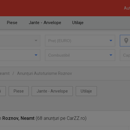
Aut
Piese
Jante - Anvelope
Utilaje
Neamt
/
Anunţuri Autoturisme Roznov
i
Piese
Jante - Anvelope
Utilaje
n
Roznov, Neamt
(68 anunțuri pe CarZZ.ro)