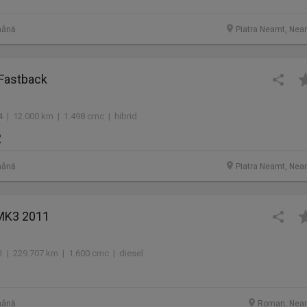
mână
Piatra Neamt, Nea
 Fastback
4 | 12.000 km | 1.498 cmc | hibrid
R
mână
Piatra Neamt, Nea
MK3 2011
1 | 229.707 km | 1.600 cmc | diesel
mână
Roman, Nea