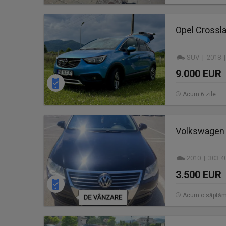
Opel Crossl
SUV | 2018 |
9.000 EUR
Acum 6 zile
Volkswagen 
2010 | 303.4
3.500 EUR
Acum o săptă