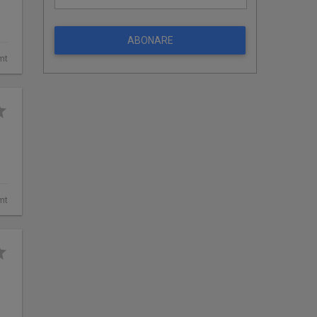
ABONARE
mt
mt