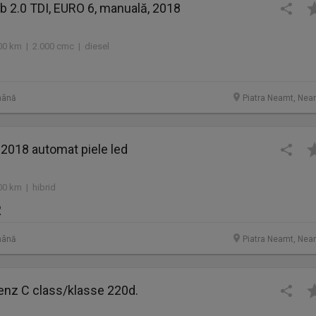
 2.0 TDI, EURO 6, manuală, 2018
00 km | 2.000 cmc | diesel
mână
Piatra Neamt, Nea
018 automat piele led
00 km | hibrid
R
mână
Piatra Neamt, Nea
nz C class/klasse 220d.