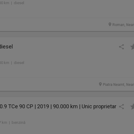
00 km | diesel
Roman, Nea
diesel
00 km | diesel
Piatra Neamt, Nea
0.9 TCe 90 CP | 2019 | 90.000 km | Unic proprietar
7 km | benzină