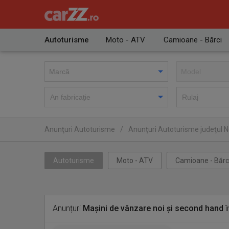
Autoturisme
Moto - ATV
Camioane - Bărci
Anunţuri Autoturisme
/
Anunţuri Autoturisme judeţul 
Autoturisme
Moto - ATV
Camioane - Bărc
Anunțuri
Mașini de vânzare noi și second hand
î