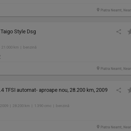
Piatra Neamt, Nea
Taigo Style Dsg
 21.000 km | benzină
R
Piatra Neamt, Nea
.4 TFSI automat- aproape nou, 28.200 km, 2009
2009 | 28.200 km | 1.390 cmc | benzină
Piatra Neamt, Nea