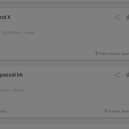
and X
 123.000 km | diesel
Piatra Neamt, Nea
passat b6
02 km | diesel
mână
Roman, Nea