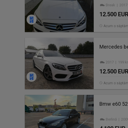
Break | 2017
12.500 EU
Acum o săptă
Mercedes b
2017 | 199 k
12.500 EU
Acum o săptă
Bmw e60 520
Berlină | 200