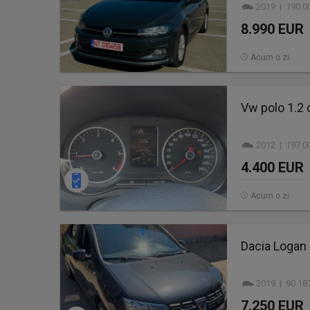
2019 | 190.0
8.990 EUR
Acum o zi
Vw polo 1.2 
2012 | 197.0
4.400 EUR
Acum o zi
Dacia Logan 
2019 | 90.18
7.250 EUR