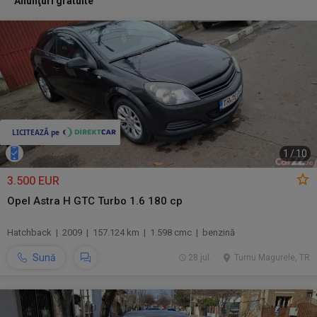
Anunţuri gratuite
1
/
10
3.500 EUR
Opel Astra H GTC Turbo 1.6 180 cp
Hatchback | 2009 | 157.124 km | 1.598 cmc | benzină
Sună
28 jul.
Turnu Magurele, TR