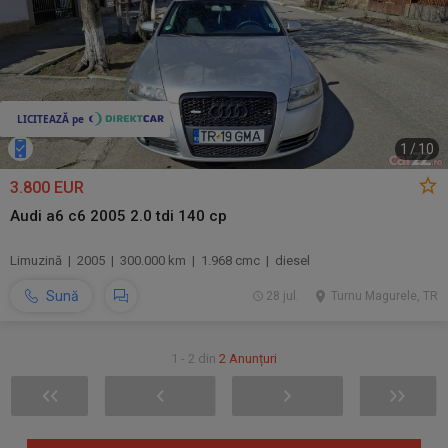
1
/
10
3.800 EUR
Audi a6 c6 2005 2.0 tdi 140 cp
Limuzină | 2005 | 300.000 km | 1.968 cmc | diesel
Sună
28 jul.
Turnu Magurele, TR
1 - 2 din
2 Anunțuri