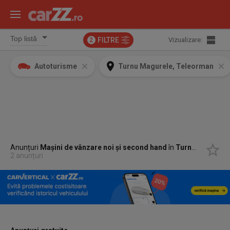
FILTRE
Vizualizare:
2
Autoturisme
Turnu Magurele, Teleorman
Anunțuri
Mașini de vânzare noi și second hand
în
Turnu Magurele, Teleorman
2 anunțuri