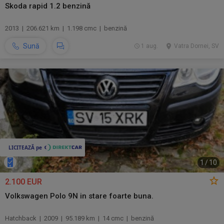
Skoda rapid 1.2 benzină
2013 | 206.621 km | 1.198 cmc | benzină
Sună
1 aug.
Vatra Dornei, SV
1
/
10
2.100 EUR
Volkswagen Polo 9N in stare foarte buna.
Hatchback | 2009 | 95.189 km | 14 cmc | benzină