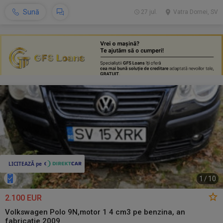
Sună
27 jul.
Vatra Dornei, SV
1
/
10
2.100 EUR
Volkswagen Polo 9N,motor 1 4 cm3 pe benzina, an
fabricatie 2009