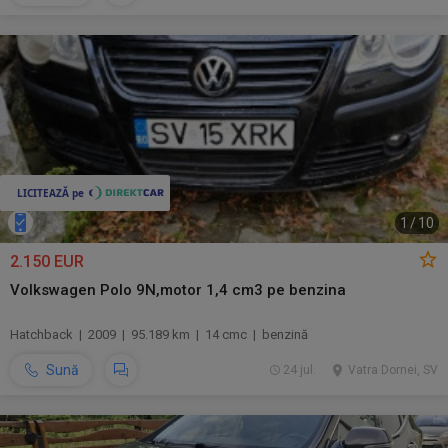
1
/
10
2.150 EUR
Volkswagen Polo 9N,motor 1,4 cm3 pe benzina
Hatchback | 2009 | 95.189 km | 14 cmc | benzină
Sună
24 jul.
Vatra Dornei, SV