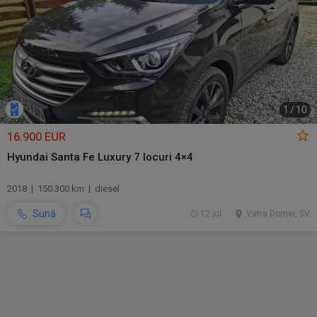
1
/
10
16.900 EUR
Hyundai Santa Fe Luxury 7 locuri 4×4
2018 | 150.300 km | diesel
Sună
12 jul.
Vatra Dornei, SV