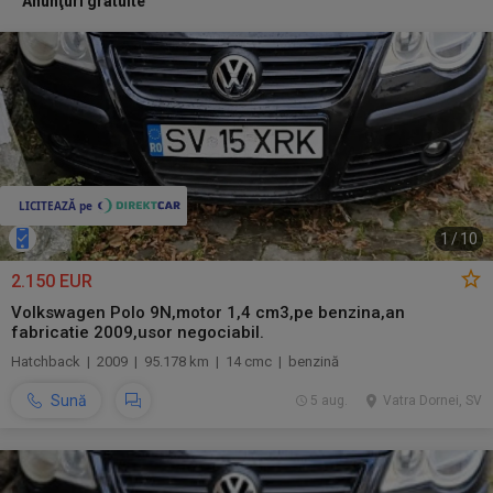
Anunţuri gratuite
1
/
10
2.150 EUR
Volkswagen Polo 9N,motor 1,4 cm3,pe benzina,an
fabricatie 2009,usor negociabil.
Hatchback | 2009 | 95.178 km | 14 cmc | benzină
Sună
5 aug.
Vatra Dornei, SV