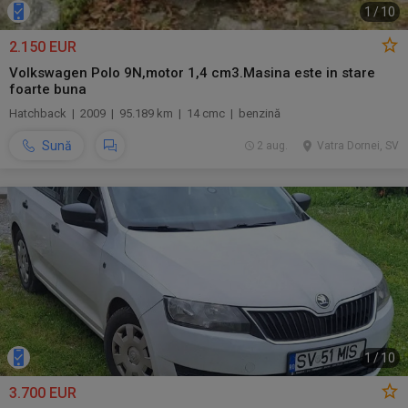
1
/
10
2.150 EUR
Volkswagen Polo 9N,motor 1,4 cm3.Masina este in stare
foarte buna
Hatchback | 2009 | 95.189 km | 14 cmc | benzină
Sună
2 aug.
Vatra Dornei, SV
1
/
10
3.700 EUR