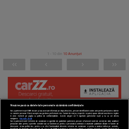
1 - 10 din
10 Anunțuri
Nouă ne pasă ca datele tale personale să rămână confidențiale
Noi și partenerii noștri
589
stocăm și/sau accesăm informații pe dispozitivul dvs., precum identificatorii cookie unici pentru prelucrarea datelor
cu caracter personal. Puteți accepta sau gestiona preferințele dvs. făcând clic mai jos, respectiv vă puteți opune utilizării unui interes legitim
în orice moment pe pagina cu politica de confidențialitate. Aceste alegeri vor fi raportate partenerilor noștri și nu vă vor afecta
navigarea.
Mai multe detalii
Noi si partenerii nostri (retelele de socializare si agentiile de publicitate partenere, precum si furnizorii nostri de servicii de date analitice)
prelucram date pentru a permite website-ului sa functioneze, pentru a personaliza continutul si anunturile publicitare afisate in functie de
interesele si/sau profilul dvs., pentru a va oferi functionalitati aferente retelelor de socializare si pentru a analiza traficul pe website.
Beneficiati de drepturile prevazute de art. 15-22 din GDPR in legatura cu prelucrarea datelor cu caracter personal. Aceste drepturi pot fi