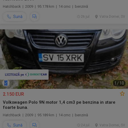
Hatchback | 2009 | 95.178 km | 14 cmc | benzină
Sună
26 jul.
Vatra Dornei, SV
1
/
10
2.150 EUR
Volkswagen Polo 9N motor 1,4 cm3 pe benzina in stare
foarte buna.
Hatchback | 2009 | 95.189 km | 14 cmc | benzină
Sună
24 jul.
Vatra Dornei, SV