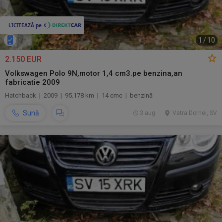
1
/
10
2.150 EUR
Volkswagen Polo 9N,motor 1,4 cm3.pe benzina,an
fabricatie 2009
Hatchback | 2009 | 95.178 km | 14 cmc | benzină
Sună
3 aug.
Vatra Dornei, SV