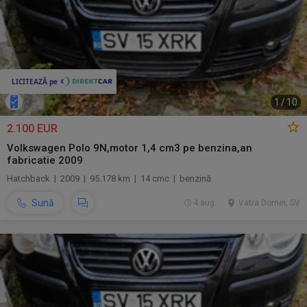
1
/
10
2.100 EUR
Volkswagen Polo 9N,motor 1,4 cm3 pe benzina,an
fabricatie 2009
Hatchback | 2009 | 95.178 km | 14 cmc | benzină
Sună
4 aug.
Vatra Dornei, SV