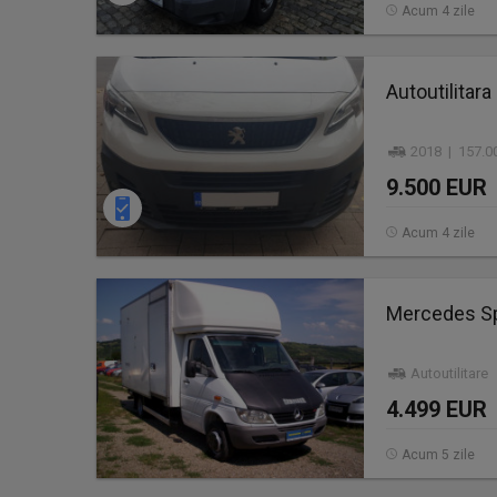
Acum 4 zile
Autoutilitar
2018 | 157.0
9.500 EUR
Acum 4 zile
Mercedes Spr
Autoutilitare
4.499 EUR
Acum 5 zile