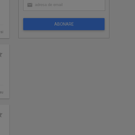
ABONARE
asi
au