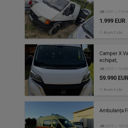
2001 | 279.6
1.999 EUR
Acum 5 zile
Camper X Van
echipat,
2023 | 16.00
59.990 EU
Acum 5 zile
Ambulanța Fi
2013 | 103.0