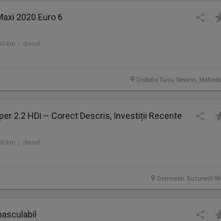
Maxi 2020 Euro 6
60 km | diesel
Drobeta Turnu Severin, Mehedin
er 2.2 HDi – Corect Descris, Investiții Recente
00 km | diesel
Domnesti, Bucuresti-Ilf
basculabil