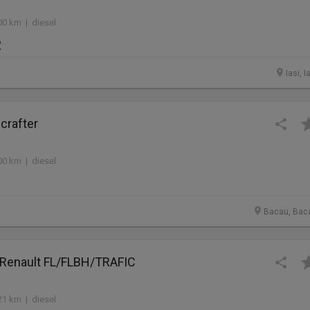
00 km | diesel
R
Iasi, I
crafter
00 km | diesel
Bacau, Bac
a Renault FL/FLBH/TRAFIC
21 km | diesel