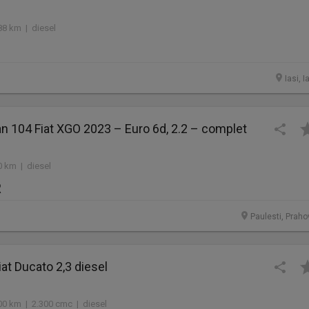
88 km | diesel
Iasi, I
 104 Fiat XGO 2023 – Euro 6d, 2.2 – complet
0 km | diesel
R
Paulesti, Praho
at Ducato 2,3 diesel
00 km | 2.300 cmc | diesel