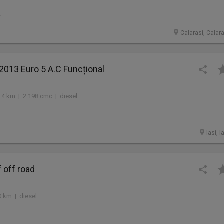
R
Calarasi, Calar
 2013 Euro 5 A.C Funcțional
14 km | 2.198 cmc | diesel
Iasi, I
 off road
0 km | diesel