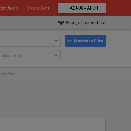
entificare
Creare Cont
ADAUGĂ ANUNŢ
Anunţuri Lajumate.ro
Mai multe filtre
telu Rosu