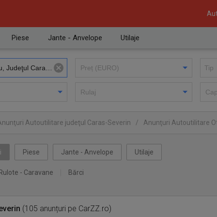
Aut
Piese
Jante - Anvelope
Utilaje
Anunţuri Autoutilitare judeţul Caras-Severin
/
Anunţuri Autoutilitare O
i
Piese
Jante - Anvelope
Utilaje
Rulote - Caravane
Bărci
everin
(105 anunțuri pe CarZZ.ro)