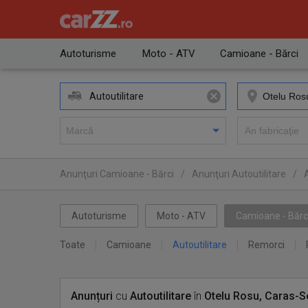
Autoturisme
Moto - ATV
Camioane - Bărci
Autoutilitare
Anunţuri Camioane - Bărci
/
Anunţuri Autoutilitare
/
Autoturisme
Moto - ATV
Camioane - Bărc
Toate
Camioane
Autoutilitare
Remorci
Anunțuri
cu
Autoutilitare
în
Otelu Rosu, Caras-S