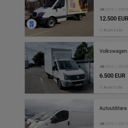
2013 | 228.0
12.500 EU
Acum 3 zile
Volkswagen 
2012 | 265.0
6.500 EUR
Acum 3 zile
Autoutilitar
2010 | 250.7