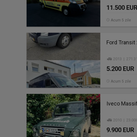
11.500 EU
Acum 5 zile
Ford Transit
2013 | 271.3
5.200 EUR
Acum 5 zile
Iveco Massif
2010 | 23.00
9.900 EUR