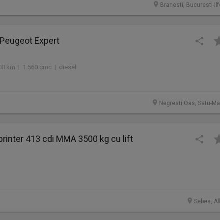
Branesti, Bucuresti-Il
a Peugeot Expert
00 km | 1.560 cmc | diesel
Negresti Oas, Satu-Ma
inter 413 cdi MMA 3500 kg cu lift
Sebes, Al