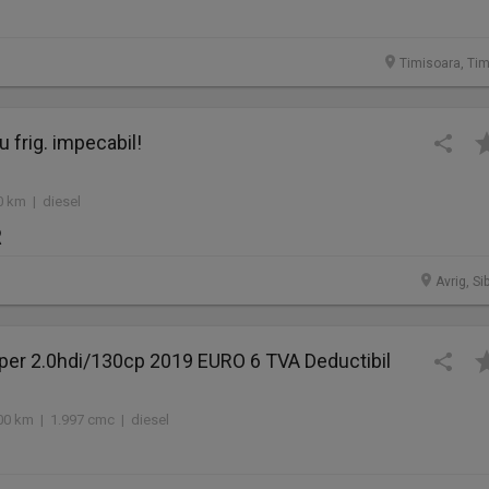
Timisoara, Tim
u frig. impecabil!
0 km | diesel
R
Avrig, Si
per 2.0hdi/130cp 2019 EURO 6 TVA Deductibil
00 km | 1.997 cmc | diesel