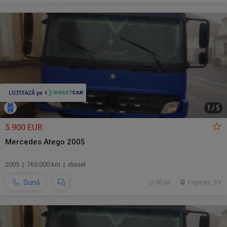
1
/
5
5.900 EUR
Mercedes Atego 2005
2005 | 760.000 km | diesel
Sună
30 jul.
Fagaras, BV