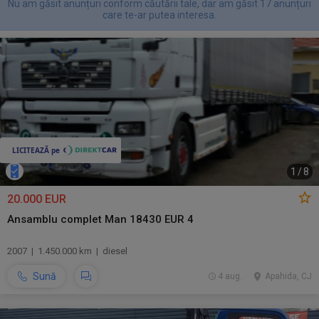
Nu am găsit anunțuri conform căutării tale, dar am găsit 17 anunțuri
care te-ar putea interesa.
1
/
8
20.000 EUR
Ansamblu complet Man 18430 EUR 4
2007 | 1.450.000 km | diesel
Sună
4 aug.
Apahida, CJ