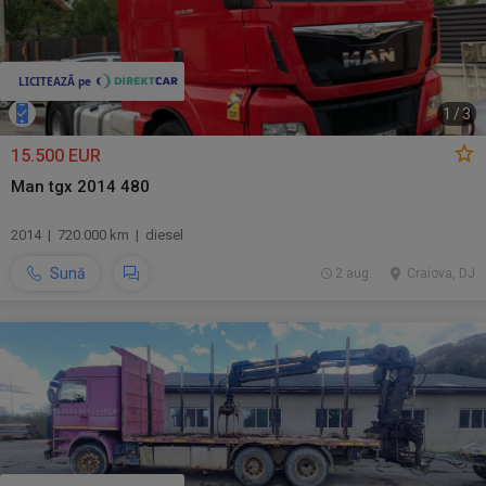
1
/
3
15.500 EUR
Man tgx 2014 480
2014 | 720.000 km | diesel
Sună
2 aug.
Craiova, DJ