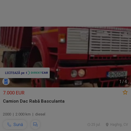
1
/
4
7.000 EUR
Camion Dac Rabă Basculanta
2000 | 2.000 km | diesel
Sună
25 jul.
Haghig, CV