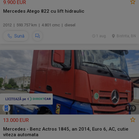
9.900 EUR
Mercedes Atego 822 cu lift hidraulic
2012 | 593.757 km | 4.801 cmc | diesel
Sună
1 aug.
Bistrita, BN
1
/
9
13.000 EUR
Mercedes - Benz Actros 1845, an 2014, Euro 6, AC, cutie
viteza automata