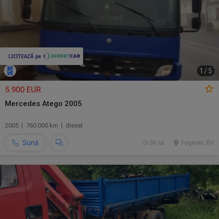
1
/
5
5.900 EUR
Mercedes Atego 2005
2005 | 760.000 km | diesel
Sună
30 jul.
Fagaras, BV