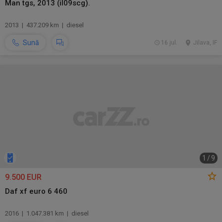
Man tgs, 2013 (il09scg).
2013 | 437.209 km | diesel
Sună
16 jul.
Jilava, IF
1
/
9
9.500 EUR
Daf xf euro 6 460
2016 | 1.047.381 km | diesel