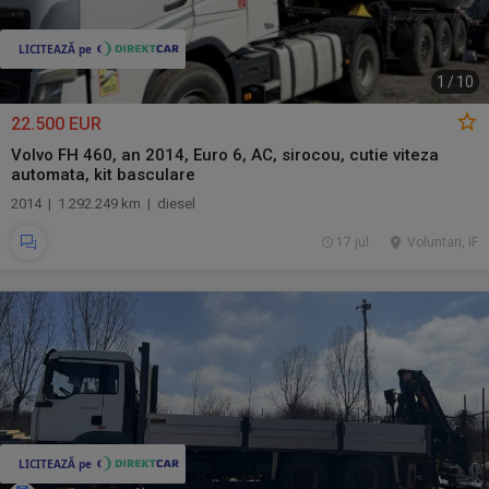
1
/
10
22.500 EUR
Volvo FH 460, an 2014, Euro 6, AC, sirocou, cutie viteza
automata, kit basculare
2014 | 1.292.249 km | diesel
17 jul.
Voluntari, IF