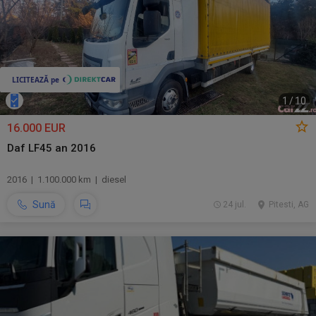
1
/
10
16.000 EUR
Daf LF45 an 2016
2016 | 1.100.000 km | diesel
Sună
24 jul.
Pitesti, AG