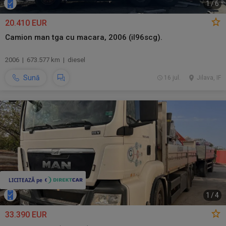
1
/
6
20.410 EUR
Camion man tga cu macara, 2006 (il96scg).
2006 | 673.577 km | diesel
Sună
16 jul.
Jilava, IF
1
/
4
33.390 EUR