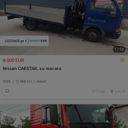
1
/
10
8.000 EUR
Nissan CABSTAR, cu macara
2003 | 12.866 km | diesel
3 aug.
Iasi, IS