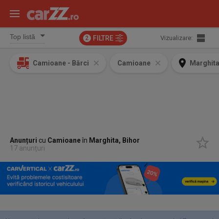
FILTRE
Vizualizare:
2
Camioane - Bărci
Camioane
Marghita
Anunțuri
cu
Camioane
în
Marghita, Bihor
17 anunțuri