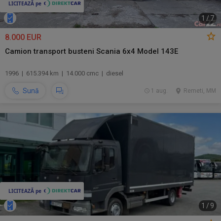
1
/
7
8.000 EUR
Camion transport busteni Scania 6x4 Model 143E
1996 | 615.394 km | 14.000 cmc | diesel
Sună
1 aug.
Remeti, MM
1
/
9