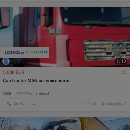
1
/
10
5.000 EUR
Cap tractor MAN si semiremorci
2008 | 400.000 km | diesel
Sună
24 jul.
Mangalia, CT