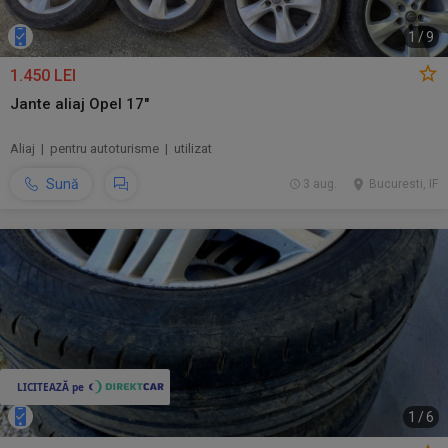
1
/
9
1.450 LEI
Jante aliaj Opel 17"
Aliaj | pentru autoturisme | utilizat
Sună
3 aug.
Bucuresti, IF
1
/
6