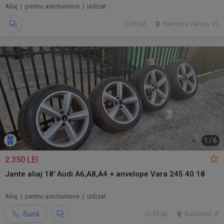
Aliaj | pentru autoturisme | utilizat
30 jul.
Ramnicu Valcea, VL
1
/
6
2.350 LEI
Jante aliaj 18' Audi A6,A8,A4 + anvelope Vara 245 40 18
Aliaj | pentru autoturisme | utilizat
Sună
29 jul.
Bucuresti, IF