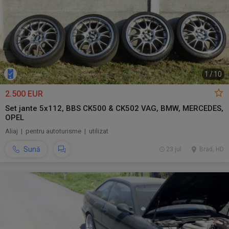
1
/
10
2.500 EUR
Set jante 5x112, BBS CK500 & CK502 VAG, BMW, MERCEDES,
OPEL
Aliaj | pentru autoturisme | utilizat
Sună
23 jul.
Brad, HD