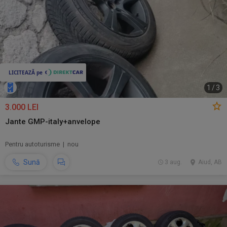
1
/
3
3.000 LEI
Jante GMP-italy+anvelope
Pentru autoturisme | nou
Sună
3 aug.
Aiud, AB