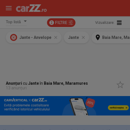
FILTRE
Vizualizare:
2
Jante - Anvelope
Jante
Baia Mare, M
Anunțuri
cu
Jante
în
Baia Mare, Maramures
13 anunțuri