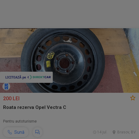
200 LEI
Roata rezerva Opel Vectra C
Pentru autoturisme
Sună
14 jul.
Brasov, BV