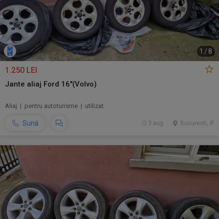
1
/
8
1.250 LEI
Jante aliaj Ford 16"(Volvo)
Aliaj | pentru autoturisme | utilizat
Sună
3 aug.
Bucuresti, IF