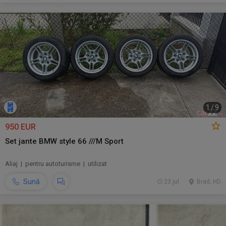
1
/
9
950 EUR
Set jante BMW style 66 ///M Sport
Aliaj | pentru autoturisme | utilizat
Sună
23 jul.
Brad, HD