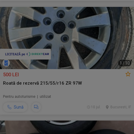
1
/
10
500 LEI
Roată de rezervă 215/55/r16 ZR 97W
Pentru autoturisme | utilizat
Sună
10 jul.
Bucuresti, IF