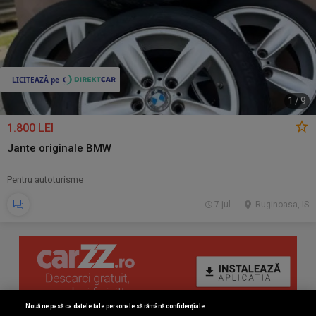
1
/
9
1.800 LEI
Jante originale BMW
Pentru autoturisme
7 jul.
Ruginoasa, IS
Nouă ne pasă ca datele tale personale să rămână confidențiale