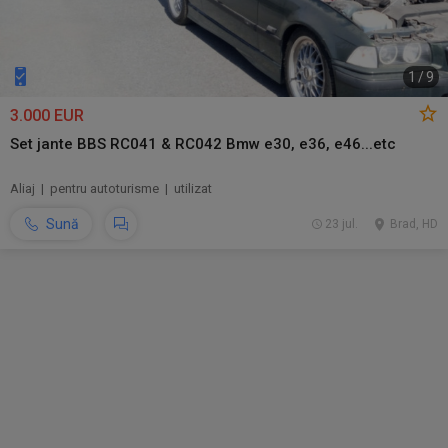
1
/
9
3.000 EUR
Set jante BBS RC041 & RC042 Bmw e30, e36, e46...etc
Aliaj | pentru autoturisme | utilizat
Sună
23 jul.
Brad, HD