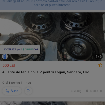
Nu am găsit anunțuri conform căutării tale, dar am găsit 13 anunțuri
care te-ar putea interesa.
1
/
6
500 LEI
4 Jante de tabla noi 15" pentru Logan, Sandero, Clio
Oţel | pentru 1 | nou
Sună
3 aug.
Tulcea, TL