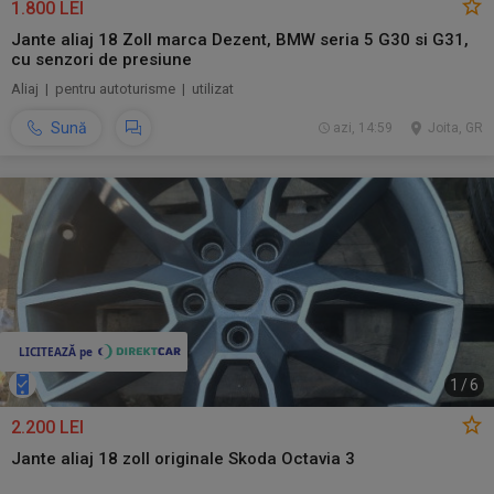
1.800 LEI
Jante aliaj 18 Zoll marca Dezent, BMW seria 5 G30 si G31,
cu senzori de presiune
Aliaj | pentru autoturisme | utilizat
Sună
azi, 14:59
Joita, GR
1
/
6
2.200 LEI
Jante aliaj 18 zoll originale Skoda Octavia 3