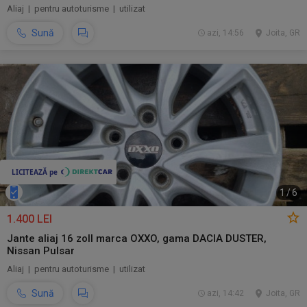
Aliaj | pentru autoturisme | utilizat
Sună
azi, 14:56
Joita, GR
1
/
6
1.400 LEI
Jante aliaj 16 zoll marca OXXO, gama DACIA DUSTER,
Nissan Pulsar
Aliaj | pentru autoturisme | utilizat
Sună
azi, 14:42
Joita, GR