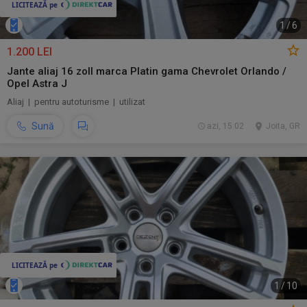
1
/
6
1.200 LEI
Jante aliaj 16 zoll marca Platin gama Chevrolet Orlando /
Opel Astra J
Aliaj | pentru autoturisme | utilizat
Sună
azi, 15:02
Joita, GR
1
/
10