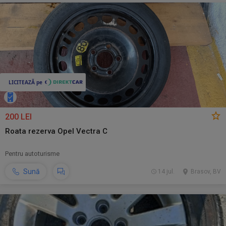
200 LEI
Roata rezerva Opel Vectra C
Pentru autoturisme
Sună
14 jul.
Brasov, BV