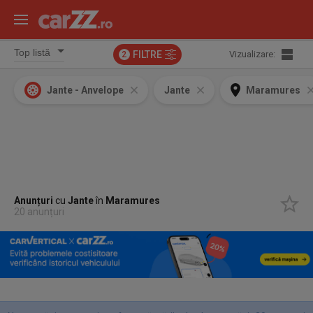
FILTRE
Vizualizare:
2
Jante - Anvelope
Jante
Maramures
Anunțuri
cu
Jante
în
Maramures
20 anunțuri