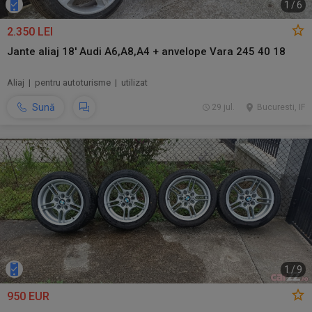
1
/
6
2.350 LEI
Jante aliaj 18' Audi A6,A8,A4 + anvelope Vara 245 40 18
Aliaj | pentru autoturisme | utilizat
Sună
29 jul.
Bucuresti, IF
1
/
9
950 EUR