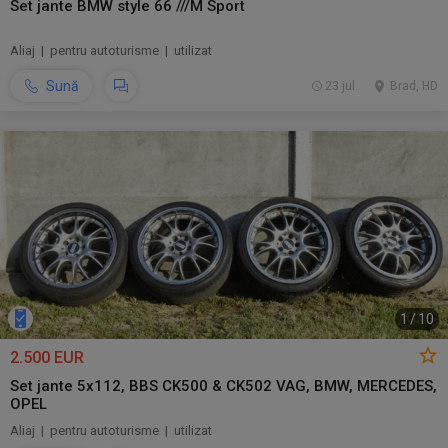
Set jante BMW style 66 ///M Sport
Aliaj | pentru autoturisme | utilizat
Sună
23 jul.
Brad, HD
1
/
10
2.500 EUR
Set jante 5x112, BBS CK500 & CK502 VAG, BMW, MERCEDES,
OPEL
Aliaj | pentru autoturisme | utilizat