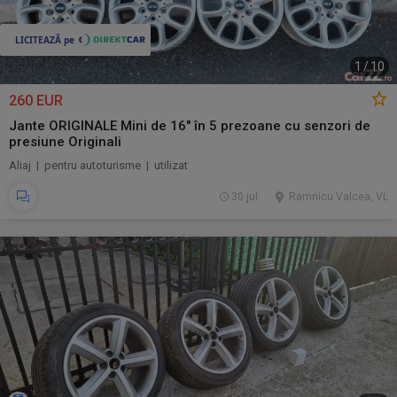
1
/
10
260 EUR
Jante ORIGINALE Mini de 16" în 5 prezoane cu senzori de
presiune Originali
Aliaj | pentru autoturisme | utilizat
30 jul.
Ramnicu Valcea, VL