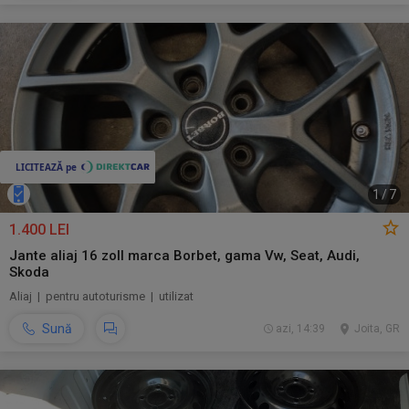
1
/
7
1.400 LEI
Jante aliaj 16 zoll marca Borbet, gama Vw, Seat, Audi,
Skoda
Aliaj | pentru autoturisme | utilizat
Sună
azi, 14:39
Joita, GR