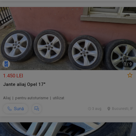
1
/
9
1.450 LEI
Jante aliaj Opel 17"
Aliaj | pentru autoturisme | utilizat
Sună
3 aug.
Bucuresti, IF