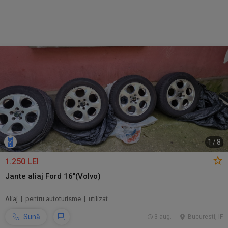
1
/
8
1.250 LEI
Jante aliaj Ford 16"(Volvo)
Aliaj | pentru autoturisme | utilizat
Sună
3 aug.
Bucuresti, IF