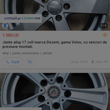
1
/
8
1.500 LEI
Jante aliaj 17 zoll marca Dezent, gama Volvo, cu senzori de
presiune montati.
Aliaj | pentru autoturisme | utilizat
Sună
azi, 15:05
Joita, GR