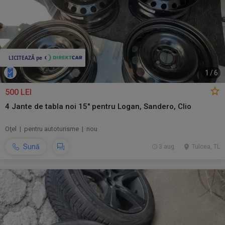
1
/
6
500 LEI
4 Jante de tabla noi 15" pentru Logan, Sandero, Clio
Oţel | pentru autoturisme | nou
Sună
3 aug.
Tulcea, TL