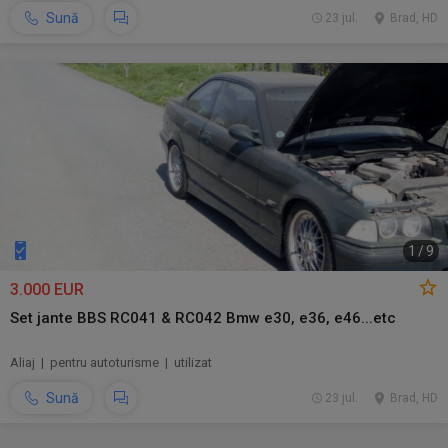
Sună
23 jul.
Brad, HD
1
/
9
3.000 EUR
Set jante BBS RC041 & RC042 Bmw e30, e36, e46...etc
Aliaj | pentru autoturisme | utilizat
Sună
23 jul.
Brad, HD