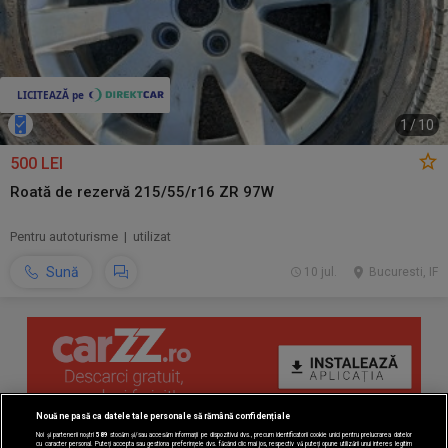
1
/
10
500 LEI
Roată de rezervă 215/55/r16 ZR 97W
Pentru autoturisme | utilizat
Sună
10 jul.
Bucuresti, IF
Nouă ne pasă ca datele tale personale să rămână confidențiale
Noi și partenerii noștri
589
stocăm și/sau accesăm informații pe dispozitivul dvs., precum identificatorii cookie unici pentru prelucrarea datelor
cu caracter personal. Puteți accepta sau gestiona preferințele dvs. făcând clic mai jos, respectiv vă puteți opune utilizării unui interes legitim