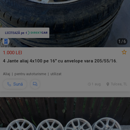
1
/
6
1.000 LEI
4 Jante aliaj 4x100 pe 16" cu anvelope vara 205/55/16.
Aliaj | pentru autoturisme | utilizat
Sună
1 aug.
Tulcea, TL