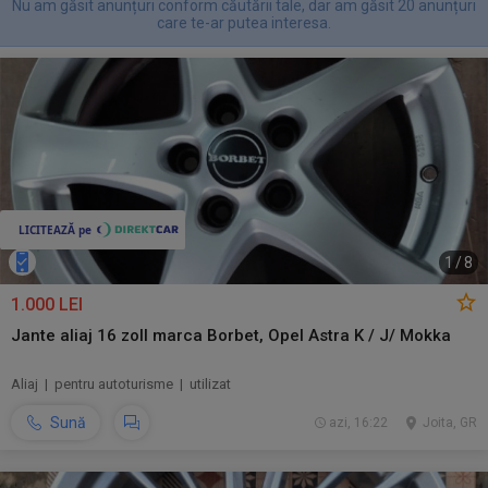
Nu am găsit anunțuri conform căutării tale, dar am găsit 20 anunțuri
care te-ar putea interesa.
1
/
8
1.000 LEI
Jante aliaj 16 zoll marca Borbet, Opel Astra K / J/ Mokka
Aliaj | pentru autoturisme | utilizat
Sună
azi, 16:22
Joita, GR