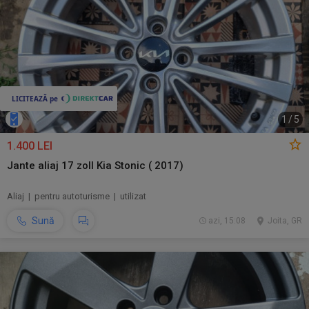
1
/
5
1.400 LEI
Jante aliaj 17 zoll Kia Stonic ( 2017)
Aliaj | pentru autoturisme | utilizat
Sună
azi, 15:08
Joita, GR