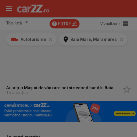
FILTRE
Vizualizare:
2
Autoturisme
Baia Mare, Maramures
Anunțuri
Mașini de vânzare noi și second hand
în
Baia Mare, Maramures
15 anunțuri