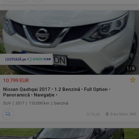
1
/
8
10.799 EUR
Nissan Qashqai 2017 • 1.2 Benzină • Full Option •
Panoramică • Navigație •
SUV | 2017 | 110.000 km | benzină
16 jul.
Baia Mare, MM