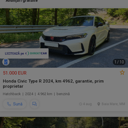
Anunţuri gratuite
1
/
10
51.000 EUR
Honda Civic Type R 2024, km 4962, garantie, prim
proprietar
Hatchback | 2024 | 4.962 km | benzină
Sună
4 aug.
Baia Mare, MM