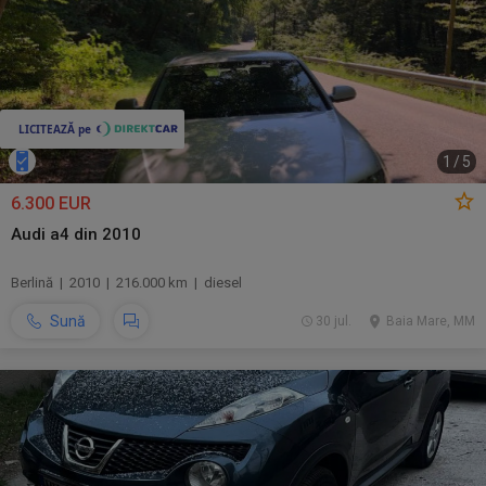
1
/
5
6.300 EUR
Audi a4 din 2010
Berlină | 2010 | 216.000 km | diesel
Sună
30 jul.
Baia Mare, MM