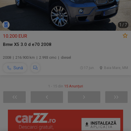
1
/
7
10.200 EUR
Bmw X5 3.0 d e70 2008
2008 | 216.900 km | 2.993 cmc | diesel
Sună
17 jun.
Baia Mare, MM
1 - 15 din
15 Anunțuri