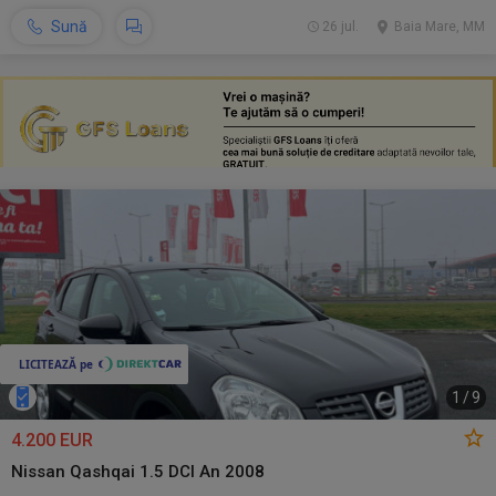
Sună
26 jul.
Baia Mare, MM
1
/
9
4.200 EUR
Nissan Qashqai 1.5 DCI An 2008