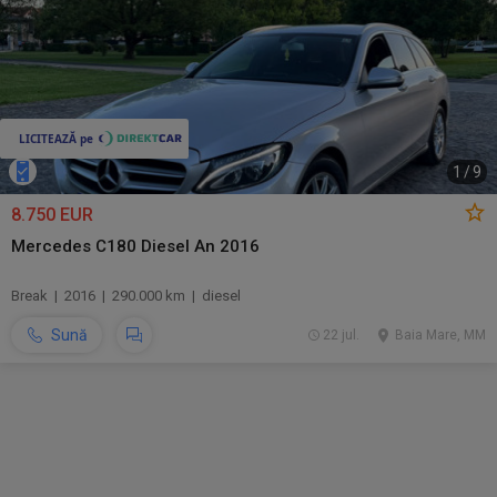
1
/
9
8.750 EUR
Mercedes C180 Diesel An 2016
Break | 2016 | 290.000 km | diesel
Sună
22 jul.
Baia Mare, MM