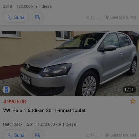
2018 | 130.000 km | diesel
Sună
17 jul.
Baia Mare, MM
1
/
10
4.990 EUR
VW. Polo 1,6 tdi-an 2011-inmatriculat
Hatchback | 2011 | 213.000 km | diesel
Sună
17 jul.
Baia Mare, MM