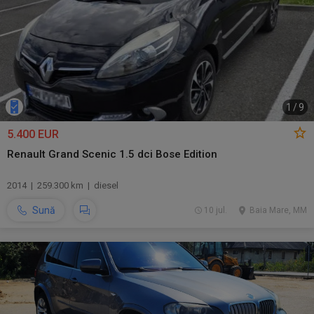
1
/
9
5.400 EUR
Renault Grand Scenic 1.5 dci Bose Edition
2014 | 259.300 km | diesel
Sună
10 jul.
Baia Mare, MM