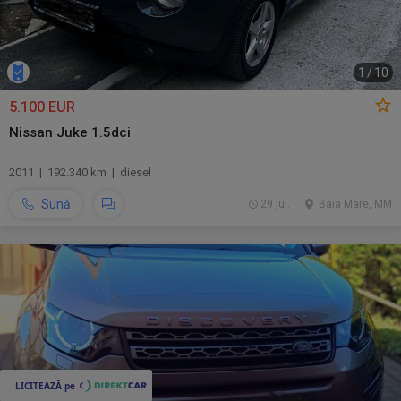
1
/
10
5.100 EUR
Nissan Juke 1.5dci
2011 | 192.340 km | diesel
Sună
29 jul.
Baia Mare, MM