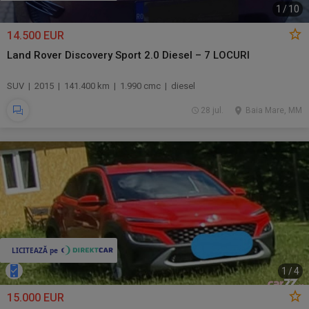
1
/
10
14.500 EUR
Land Rover Discovery Sport 2.0 Diesel – 7 LOCURI
SUV | 2015 | 141.400 km | 1.990 cmc | diesel
28 jul.
Baia Mare, MM
1
/
4
15.000 EUR