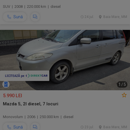
SUV | 2008 | 220.000 km | diesel
Sună
24 jul.
Baia Mare, MM
1
/
5
5.990 LEI
Mazda 5, 2l diesel, 7 locuri
Monovolum | 2006 | 250.000 km | diesel
Sună
23 jul.
Baia Mare, MM