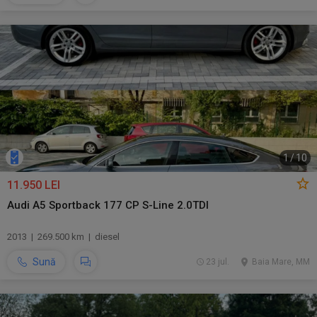
1
/
10
11.950 LEI
Audi A5 Sportback 177 CP S-Line 2.0TDI
2013 | 269.500 km | diesel
Sună
23 jul.
Baia Mare, MM