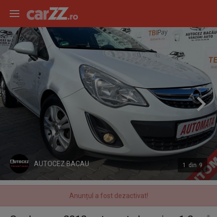
AUTOCEZ BACAU
1
din
9
Anunțul a fost dezactivat!