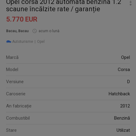
Opel corsa 2012 automata benzina 1.2
scaune încălzite rate / garanție
5.770 EUR
Bacau, Bacau
acum o lună
Autoturisme
Opel
Marcă
Opel
Model
Corsa
Versiune
D
Caroserie
Hatchback
An fabricație
2012
Combustibil
Benzină
Stare
Utilizat