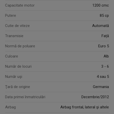
Capacitate motor
1200 cmc
Putere
85 cp
Cutie de viteze
Automată
Transmisie
Față
Normă de poluare
Euro 5
Culoare
Alb
Număr de locuri
3 - 6
Număr uşi
4 sau 5
Ţară de origine
Germania
Data primei înmatriculări
Decembrie/2012
Airbag
Airbag frontal, lateral şi altele