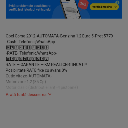
Opel Corsa 2012-AUTOMATA-Benzina 1.2 Euro 5-Pret 5770
-Cash- Telefonic,WhatsApp-
0️⃣7️⃣4️⃣4️⃣1️⃣5️⃣4️⃣9️⃣5️⃣9️⃣
-RATE- Telefonic,WhatsApp-
0️⃣7️⃣5️⃣4️⃣9️⃣2️⃣1️⃣5️⃣7️⃣7️⃣
RATE — GARANTIE — KM REALI CERTIFICATI !!
Posibilitate RATE fixe cu avans 0%
Cutie viteze-AUTOMATA-
Motorizare 1,2 (85 Cp)
Motor clasic (distribuție lanț -4 pistoane)
Fab.2012
Arată toată descrierea
Km-171000 (Reali trecuți in factura)
Model-Facelift
Norma poluare-EURO 5
Climatizare A.C
Încălzire în scaune (sofer+pasager)
Încălzire în volan