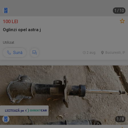
1
/
10
100 LEI
Oglinzi opel astra j
Utilizat
Sună
2 aug.
Bucuresti, IF
1
/
8