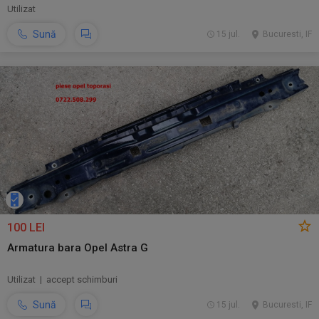
Utilizat
Sună
15 jul.
Bucuresti, IF
100 LEI
Armatura bara Opel Astra G
Utilizat | accept schimburi
Sună
15 jul.
Bucuresti, IF