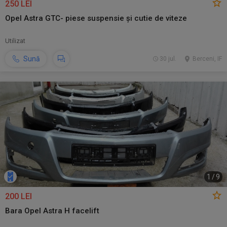
250 LEI
Opel Astra GTC- piese suspensie și cutie de viteze
Utilizat
Sună
30 jul.
Berceni, IF
1
/
9
200 LEI
Bara Opel Astra H facelift