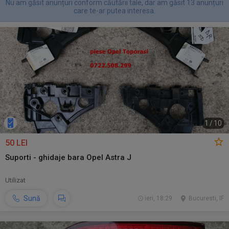
Nu am găsit anunțuri conform căutării tale, dar am găsit 13 anunțuri
care te-ar putea interesa.
1
/
10
50 LEI
Suporti - ghidaje bara Opel Astra J
Utilizat
Sună
ieri, 18:29
Bucuresti, IF