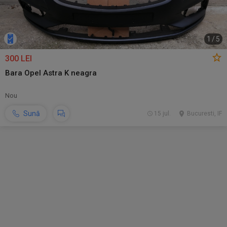
1
/
5
300 LEI
Bara Opel Astra K neagra
Nou
Sună
15 jul.
Bucuresti, IF