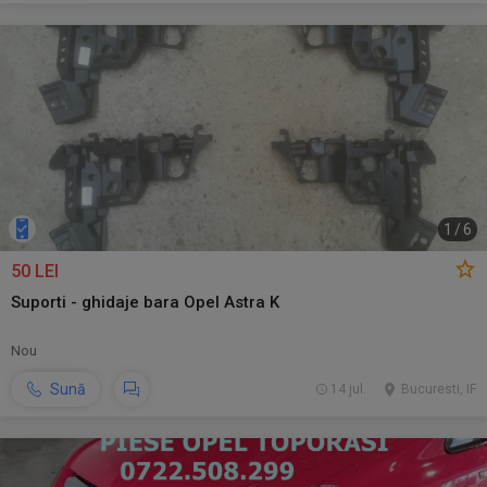
1
/
6
50 LEI
Suporti - ghidaje bara Opel Astra K
Nou
Sună
14 jul.
Bucuresti, IF