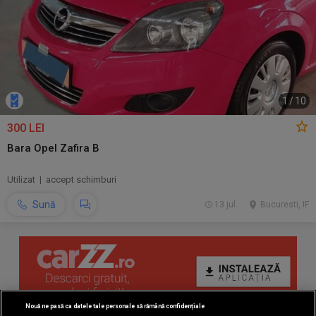
1
/
10
300 LEI
Bara Opel Zafira B
Utilizat | accept schimburi
Sună
13 jul.
Bucuresti, IF
Nouă ne pasă ca datele tale personale să rămână confidențiale