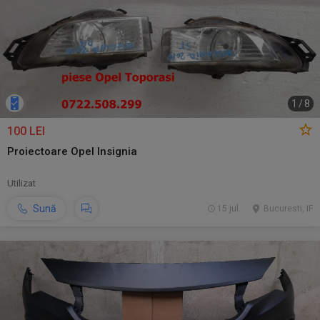
1
/
8
100 LEI
Proiectoare Opel Insignia
Utilizat
Sună
15 jul.
Bucuresti, IF