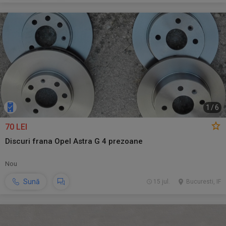
1
/
6
70 LEI
Discuri frana Opel Astra G 4 prezoane
Nou
Sună
15 jul.
Bucuresti, IF