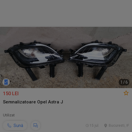
1
/
6
150 LEI
Semnalizatoare Opel Astra J
Utilizat
Sună
15 jul.
Bucuresti, IF