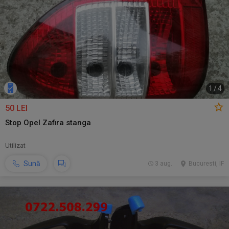
1
/
4
50 LEI
Stop Opel Zafira stanga
Utilizat
Sună
3 aug.
Bucuresti, IF