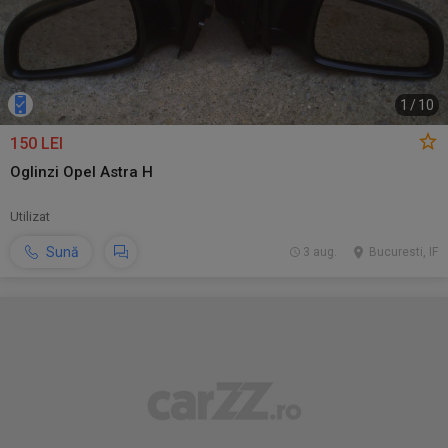
1
/
10
150 LEI
Oglinzi Opel Astra H
Utilizat
Sună
3 aug.
Bucuresti, IF