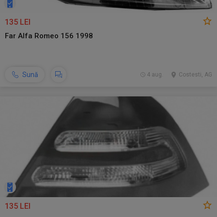
135 LEI
Far Alfa Romeo 156 1998
Sună
4 aug.
Costesti, AG
135 LEI