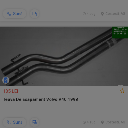
Sună
4 aug.
Costesti, AG
135 LEI
Teava De Esapament Volvo V40 1998
Sună
4 aug.
Costesti, AG