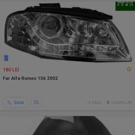
180 LEI
Far Alfa Romeo 156 2002
Sună
4 aug.
Costesti, AG