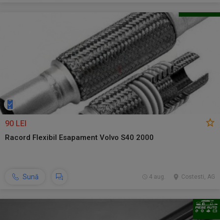
90 LEI
Racord Flexibil Esapament Volvo S40 2000
Sună
4 aug.
Costesti, AG