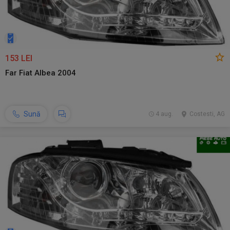
153 LEI
Far Fiat Albea 2004
Sună
4 aug.
Costesti, AG