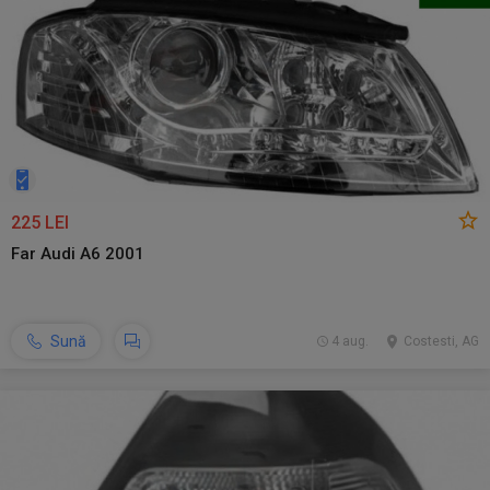
225 LEI
Far Audi A6 2001
Sună
4 aug.
Costesti, AG