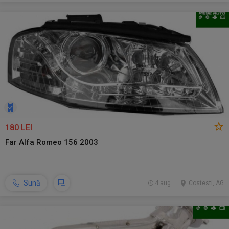
180 LEI
Far Alfa Romeo 156 2003
Sună
4 aug.
Costesti, AG