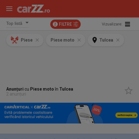
FILTRE
Vizualizare:
2
Piese
Piese moto
Tulcea
Anunțuri
cu
Piese moto
în
Tulcea
2 anunțuri