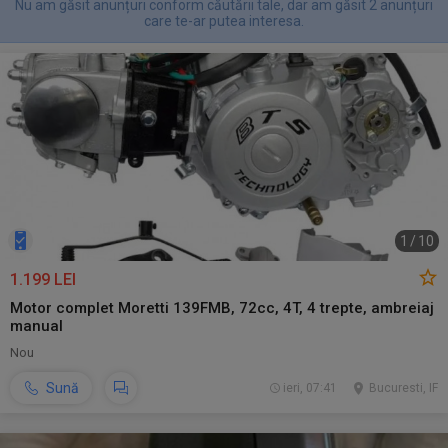
Nu am găsit anunțuri conform căutării tale, dar am găsit 2 anunțuri
care te-ar putea interesa.
1
/
10
1.199 LEI
Motor complet Moretti 139FMB, 72cc, 4T, 4 trepte, ambreiaj
manual
Nou
Sună
ieri, 07:41
Bucuresti, IF