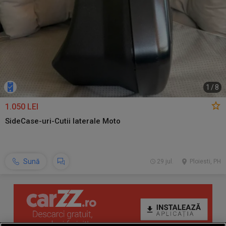
1
/
8
1.050 LEI
SideCase-uri-Cutii laterale Moto
Sună
29 jul.
Ploiesti, PH