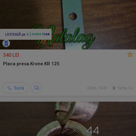
340 LEI
Placa presa.Krone.KR 125
Sună
ieri, 14:21
Turda, CJ