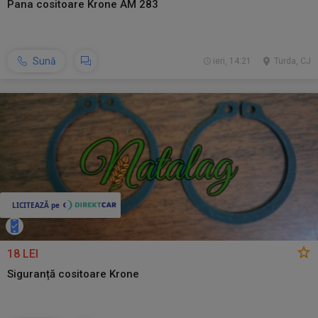
Pana cositoare Krone AM 283
Sună
ieri, 14:21
Turda, CJ
18 LEI
Siguranță cositoare Krone