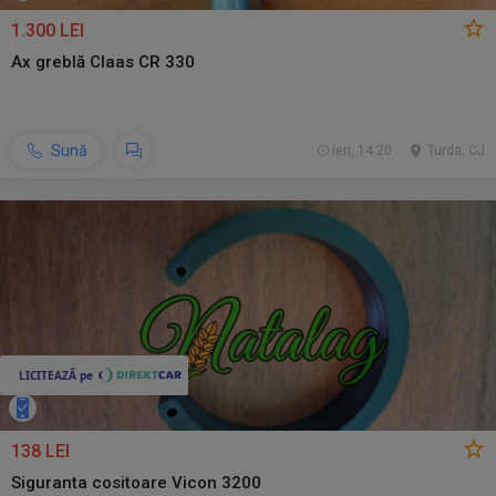
1.300 LEI
Ax greblă Claas CR 330
Sună
ieri, 14:20
Turda, CJ
138 LEI
Siguranta cositoare Vicon 3200