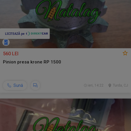
560 LEI
Pinion presa krone RP 1500
Sună
ieri, 14:22
Turda, CJ