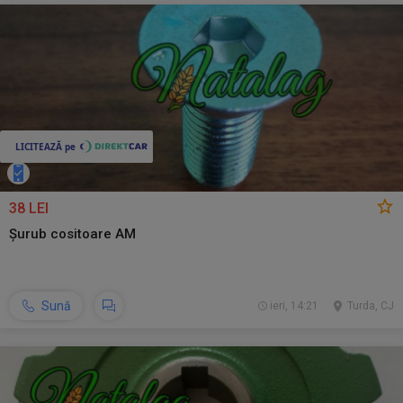
38 LEI
Șurub cositoare AM
Sună
ieri, 14:21
Turda, CJ