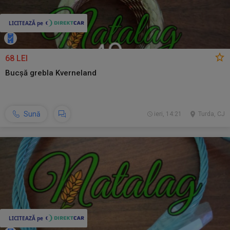
68 LEI
Bucșă grebla Kverneland
Sună
ieri, 14:21
Turda, CJ