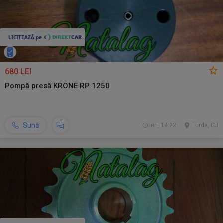
680 LEI
Pompă presă KRONE RP 1250
Sună
ieri, 14:22
Turda, CJ