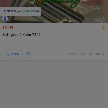
19 LEI
Stift greblă Kuhn 7301
Sună
ieri, 14:21
Turda, CJ