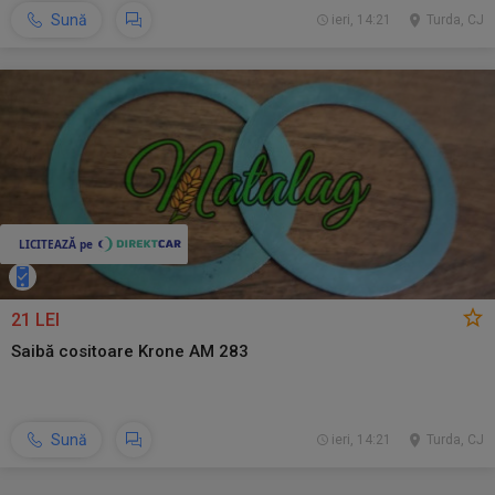
Sună
ieri, 14:21
Turda, CJ
21 LEI
Saibă cositoare Krone AM 283
Sună
ieri, 14:21
Turda, CJ