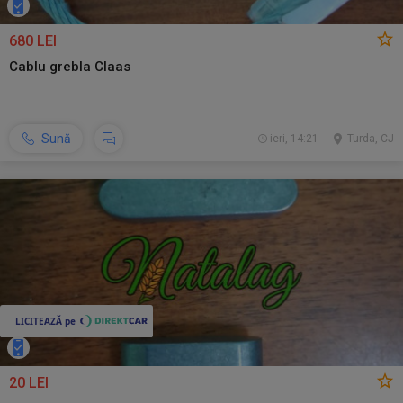
680 LEI
Cablu grebla Claas
Sună
ieri, 14:21
Turda, CJ
20 LEI