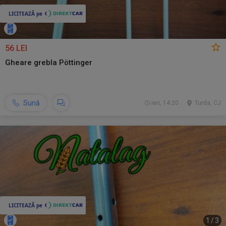
56 LEI
Gheare grebla Pöttinger
Sună
ieri, 14:20
Turda, CJ
1
/
3