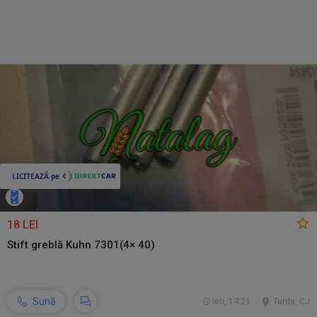
18 LEI
Stift greblă Kuhn 7301(4× 40)
Sună
ieri, 14:21
Turda, CJ