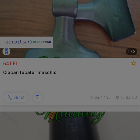
1
/
3
64 LEI
Ciocan tocator maschio
Sună
ieri, 14:20
Turda, CJ