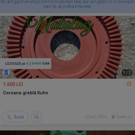
Nu am găsit anunțuri conform căutării tale, dar am găsit 1577 anunțuri
care te-ar putea interesa.
1
/
3
1.600 LEI
Coroana greblă Kuhn
Sună
ieri, 15:19
Turda, CJ