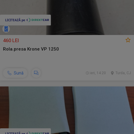
460 LEI
Rola.presa Krone VP 1250
Sună
ieri, 14:20
Turda, CJ