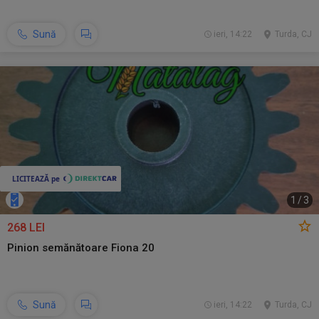
Sună
ieri, 14:22
Turda, CJ
1
/
3
268 LEI
Pinion semănătoare Fiona 20
Sună
ieri, 14:22
Turda, CJ