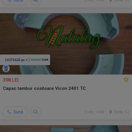
Sună
ieri, 14:20
Turda, CJ
398 LEI
Capac tambur cositoare Vicon 2401 TC
Sună
ieri, 14:20
Turda, CJ