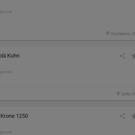
agricole
Cluj-Napoca, C
blă Kuhn
agricole
Turda, C
a Krone 1250
agricole