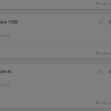
Turda, C
rone 1550
agricole
Turda, C
one Kr
agricole
Turda, C