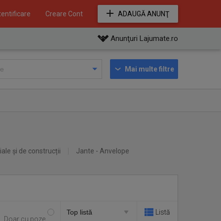
entificare
Creare Cont
ADAUGĂ ANUNŢ
Anunţuri Lajumate.ro
Mai multe filtre
iale și de construcții
Jante - Anvelope
Listă
Doar cu poze