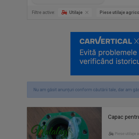
Filtre active:
Utilaje
Piese utilaje agric
Nu am găsit anunțuri conform căutării tale, dar am găs
Capac pentr
Piese utilaje 