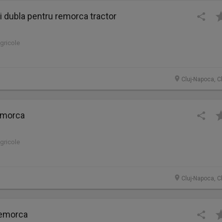
i dubla pentru remorca tractor
agricole
Cluj-Napoca, C
emorca
agricole
Cluj-Napoca, C
remorca