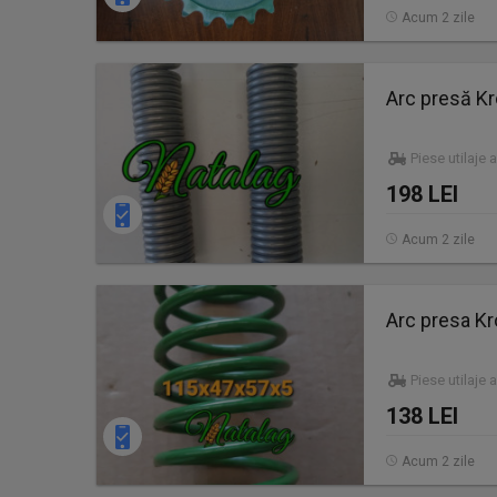
Acum 2 zile
Arc presă K
Piese utilaje 
198 LEI
Acum 2 zile
Arc presa Kr
Piese utilaje 
138 LEI
Acum 2 zile