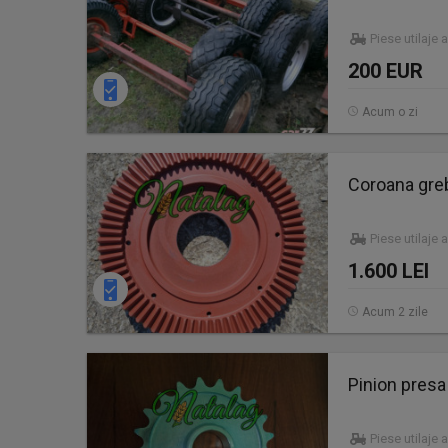
Piese utilaje 
200 EUR
Acum o zi
Coroana gre
Piese utilaje 
1.600 LEI
Acum 2 zile
Pinion pres
Piese utilaje 