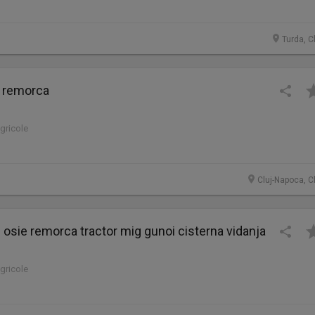
Turda, C
n remorca
agricole
Cluj-Napoca, C
 osie remorca tractor mig gunoi cisterna vidanja
agricole