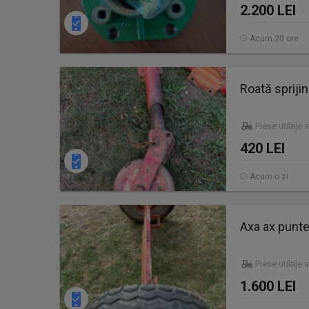
2.200 LEI
Acum 20 ore
Roată spriji
Piese utilaje 
420 LEI
Acum o zi
Axa ax punte
Piese utilaje 
1.600 LEI