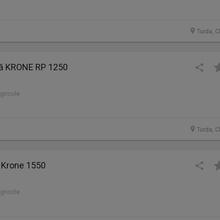
Turda, C
ă KRONE RP 1250
agricole
Turda, C
a Krone 1550
agricole