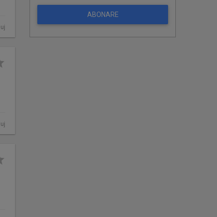
ABONARE
luj
luj