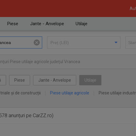
Aut
Piese
Jante - Anvelope
Utilaje
ţuri Piese utilaje agricole judeţul Vrancea
i
Piese
Jante - Anvelope
Utilaje
triale și de construcții
Piese utilaje agricole
Piese utilaje industr
578 anunțuri pe CarZZ.ro)