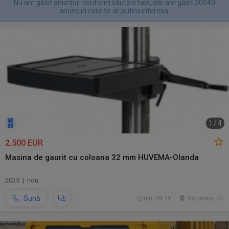
Nu am găsit anunțuri conform căutării tale, dar am găsit 20040
anunțuri care te-ar putea interesa.
1
/
4
2.500 EUR
Masina de gaurit cu coloana 32 mm HUVEMA-Olanda
2025 | nou
Sună
ieri, 09:31
Botosani, BT