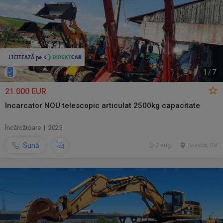
1
/
7
21.000 EUR
Incarcator NOU telescopic articulat 2500kg capacitate
Încărcătoare | 2025
Sună
2 aug.
Brasov, BV