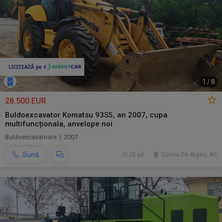
1
/
8
28.500 EUR
Buldoexcavator Komatsu 93S5, an 2007, cupa
multifuncționala, anvelope noi
Buldoexcavatoare | 2007
Sună
25 jul.
Curtea De Arges, AG