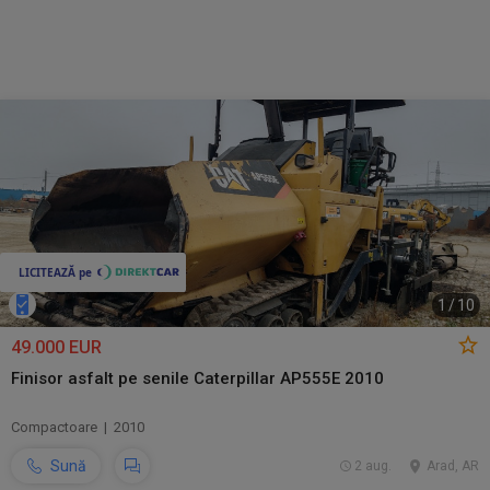
1
/
10
49.000 EUR
Finisor asfalt pe senile Caterpillar AP555E 2010
Compactoare | 2010
Sună
2 aug.
Arad, AR