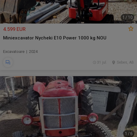
1
/
10
4.599 EUR
Miniexcavator Nycheki E10 Power 1000 kg NOU
Excavatoare | 2024
31 jul.
Sebes, AB
1
/
6