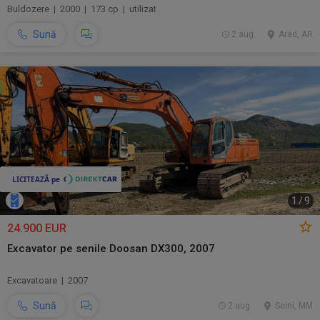
Buldozere | 2000 | 173 cp | utilizat
Sună
2 aug.
Arad, AR
1
/
9
24.900 EUR
Excavator pe senile Doosan DX300, 2007
Excavatoare | 2007
Sună
2 aug.
Seini, MM