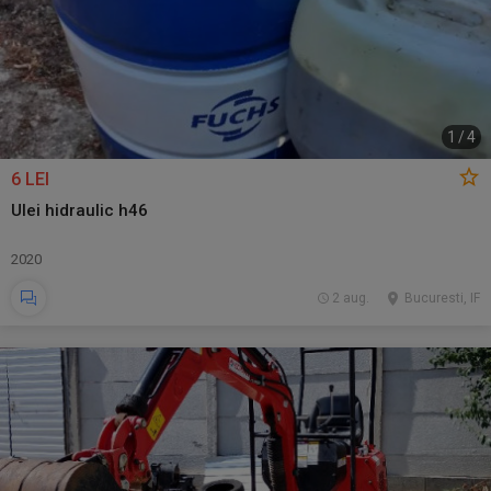
1
/
4
6 LEI
Ulei hidraulic h46
2020
2 aug.
Bucuresti, IF