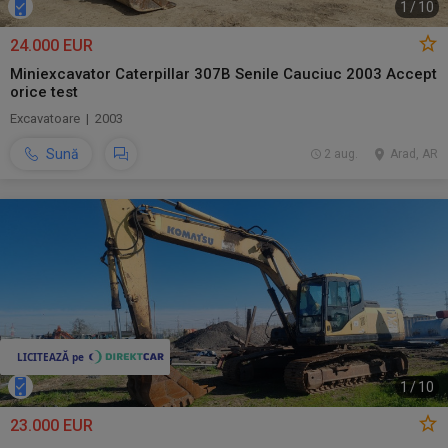
1
/
10
24.000 EUR
Miniexcavator Caterpillar 307B Senile Cauciuc 2003 Accept
orice test
Excavatoare | 2003
Sună
2 aug.
Arad, AR
1
/
10
23.000 EUR