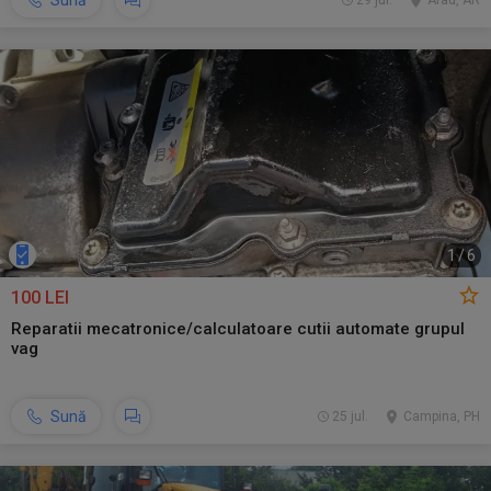
Sună
29 jul.
Arad, AR
1
/
6
100 LEI
Reparatii mecatronice/calculatoare cutii automate grupul
vag
Sună
25 jul.
Campina, PH