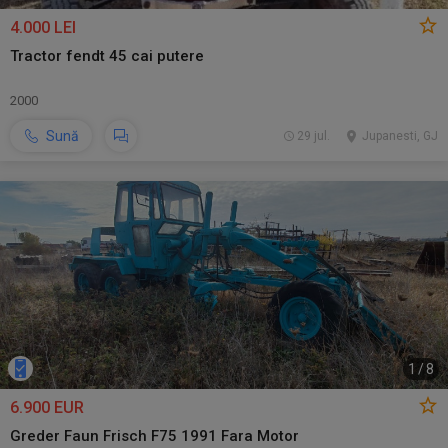
4.000 LEI
Tractor fendt 45 cai putere
2000
Sună
29 jul.
Jupanesti, GJ
1
/
8
6.900 EUR
Greder Faun Frisch F75 1991 Fara Motor