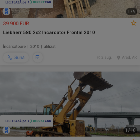
1
/
9
39.900 EUR
Liebherr 580 2x2 Incarcator Frontal 2010
Încărcătoare | 2010 | utilizat
Sună
2 aug.
Arad, AR
1
/
10