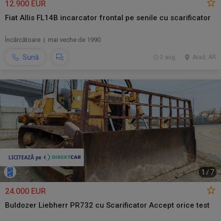
12.900 EUR
Fiat Allis FL14B incarcator frontal pe senile cu scarificator
Încărcătoare | mai veche de 1990
Sună
2 aug.
Arad, AR
1
/
7
24.000 EUR
Buldozer Liebherr PR732 cu Scarificator Accept orice test