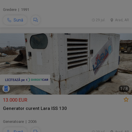
Gredere | 1991
Sună
29 jul.
Arad, AR
1
/
8
13.000 EUR
Generator curent Lara ISS 130
Generatoare | 2006