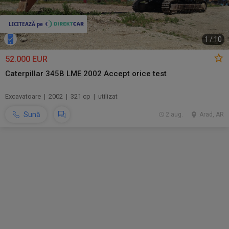
1
/
10
52.000 EUR
Caterpillar 345B LME 2002 Accept orice test
Excavatoare | 2002 | 321 cp | utilizat
Sună
2 aug.
Arad, AR