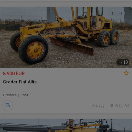
1
/
10
8.900 EUR
Greder Fiat Allis
Gredere | 1990
2 aug.
Arad, AR