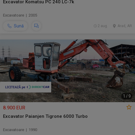
Excavator Komatsu PC 240 LC-7k
Excavatoare | 2005
Sună
2 aug.
Arad, AR
1
/
9
8.900 EUR
Excavator Paianjen Tigrone 6000 Turbo
Excavatoare | 1990