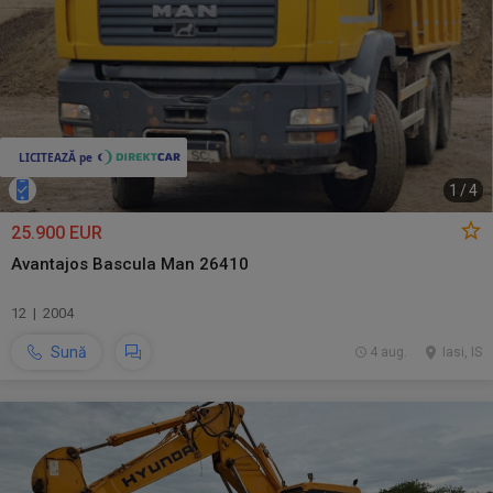
1
/
4
25.900 EUR
Avantajos Bascula Man 26410
12 | 2004
Sună
4 aug.
Iasi, IS