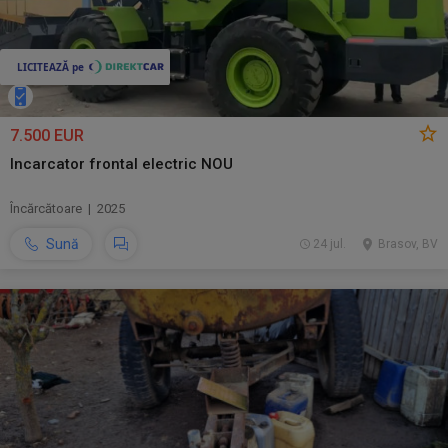
7.500 EUR
Incarcator frontal electric NOU
Încărcătoare | 2025
Sună
24 jul.
Brasov, BV