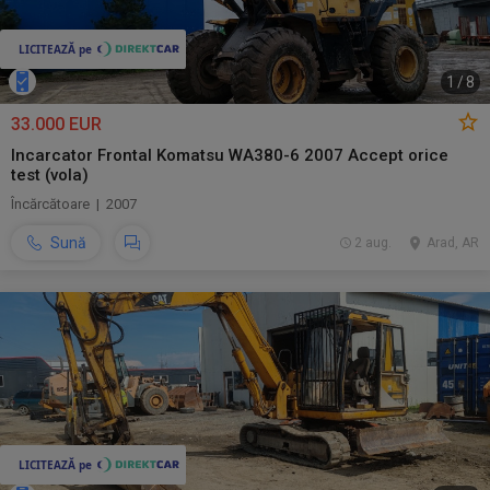
1
/
8
33.000 EUR
Incarcator Frontal Komatsu WA380-6 2007 Accept orice
test (vola)
Încărcătoare | 2007
Sună
2 aug.
Arad, AR