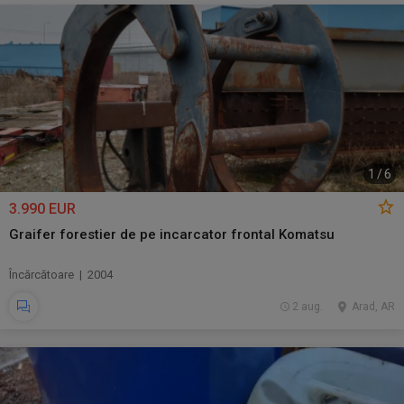
1
/
6
3.990 EUR
Graifer forestier de pe incarcator frontal Komatsu
Încărcătoare | 2004
2 aug.
Arad, AR