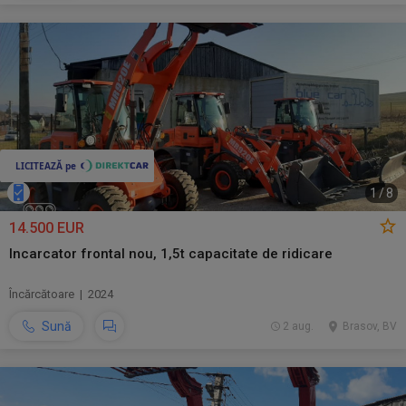
1
/
8
14.500 EUR
Incarcator frontal nou, 1,5t capacitate de ridicare
Încărcătoare | 2024
Sună
2 aug.
Brasov, BV