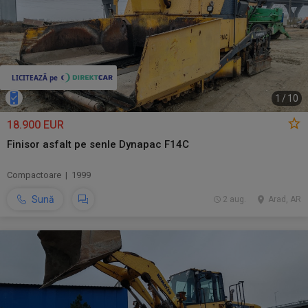
1
/
10
18.900 EUR
Finisor asfalt pe senle Dynapac F14C
Compactoare | 1999
Sună
2 aug.
Arad, AR