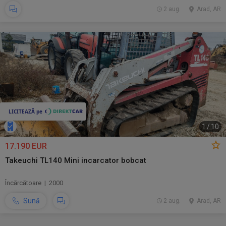
2 aug.
Arad, AR
1
/
10
17.190 EUR
Takeuchi TL140 Mini incarcator bobcat
Încărcătoare | 2000
Sună
2 aug.
Arad, AR