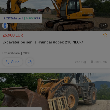
1
/
9
26.900 EUR
Excavator pe senile Hyundai Robex 210 NLC-7
Excavatoare | 2008
Sună
2 aug.
Seini, MM