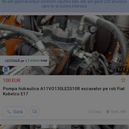
Nu am găsit anunțuri conform căutării tale, dar am găsit 220 anunțuri
care te-ar putea interesa.
1
/
7
100 EUR
Pompa hidraulica A11VO130LE2S10R excavator pe roti Fiat
Kobelco E17
Sună
5 aug.
Seini, MM