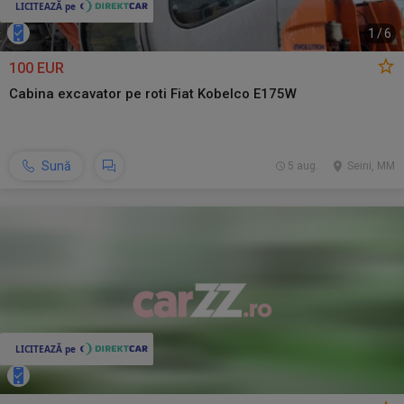
1
/
6
100 EUR
Cabina excavator pe roti Fiat Kobelco E175W
Sună
5 aug.
Seini, MM