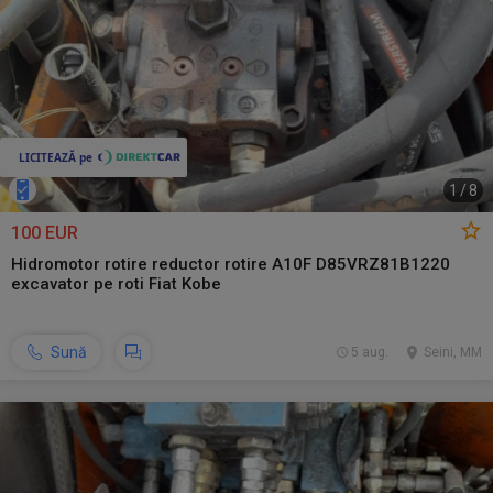
1
/
8
100 EUR
Hidromotor rotire reductor rotire A10F D85VRZ81B1220
excavator pe roti Fiat Kobe
Sună
5 aug.
Seini, MM