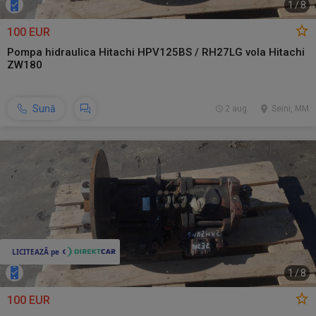
1
/
8
100 EUR
Pompa hidraulica Hitachi HPV125BS / RH27LG vola Hitachi
ZW180
Sună
2 aug.
Seini, MM
1
/
8
100 EUR