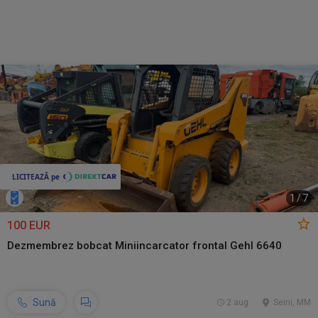
1
/
7
100 EUR
Dezmembrez bobcat Miniincarcator frontal Gehl 6640
Sună
2 aug.
Seini, MM