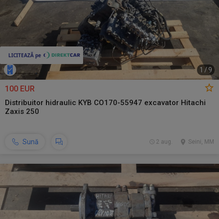
1
/
9
100 EUR
Distribuitor hidraulic KYB CO170-55947 excavator Hitachi
Zaxis 250
Sună
2 aug.
Seini, MM