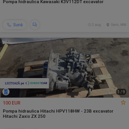
Pompa hidraulica Kawasaki K3V112DT excavator
Sună
2 aug.
Seini, MM
1
/
9
100 EUR
Pompa hidraulica Hitachi HPV118HW - 23B excavator
Hitachi Zaxis ZX 250