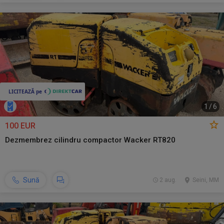
1
/
6
100 EUR
Dezmembrez cilindru compactor Wacker RT820
Sună
2 aug.
Seini, MM