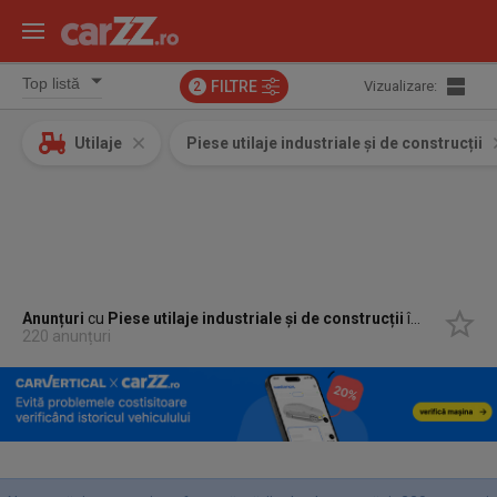
FILTRE
Vizualizare:
2
Utilaje
Piese utilaje industriale și de construcții
Anunțuri
cu
Piese utilaje industriale și de construcții
în
Baia Mar
220 anunțuri