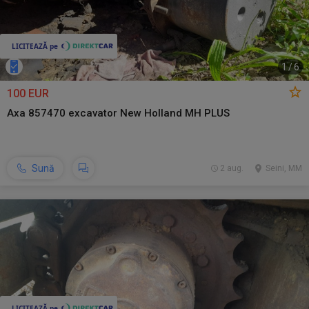
1
/
6
100 EUR
Axa 857470 excavator New Holland MH PLUS
Sună
2 aug.
Seini, MM