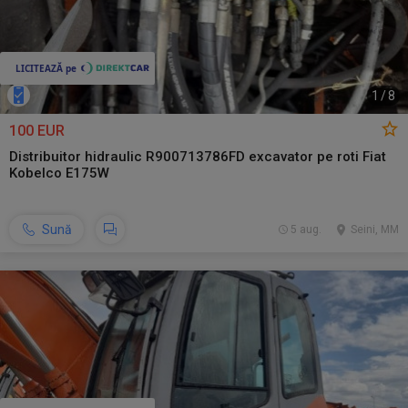
1
/
8
100 EUR
Distribuitor hidraulic R900713786FD excavator pe roti Fiat
Kobelco E175W
Sună
5 aug.
Seini, MM