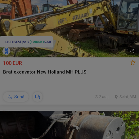
1
/
5
100 EUR
Brat excavator New Holland MH PLUS
Sună
2 aug.
Seini, MM