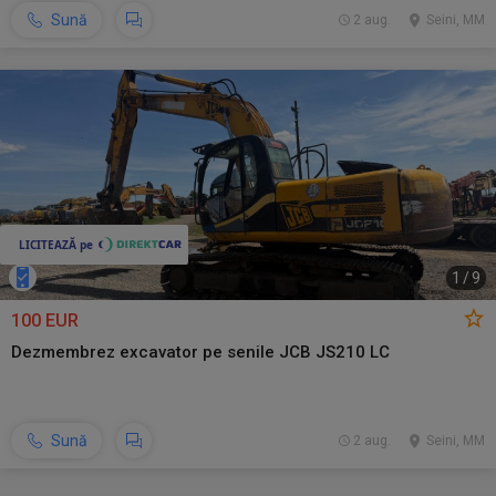
Sună
2 aug.
Seini, MM
1
/
9
100 EUR
Dezmembrez excavator pe senile JCB JS210 LC
Sună
2 aug.
Seini, MM