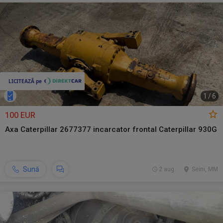
1
/
6
100 EUR
Axa Caterpillar 2677377 incarcator frontal Caterpillar 930G
Sună
2 aug.
Seini, MM