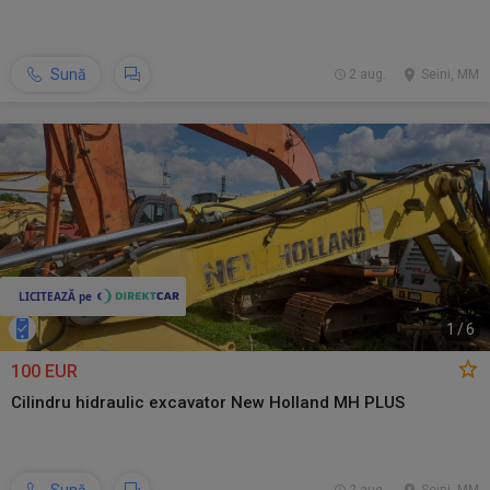
Sună
2 aug.
Seini, MM
1
/
6
100 EUR
Cilindru hidraulic excavator New Holland MH PLUS