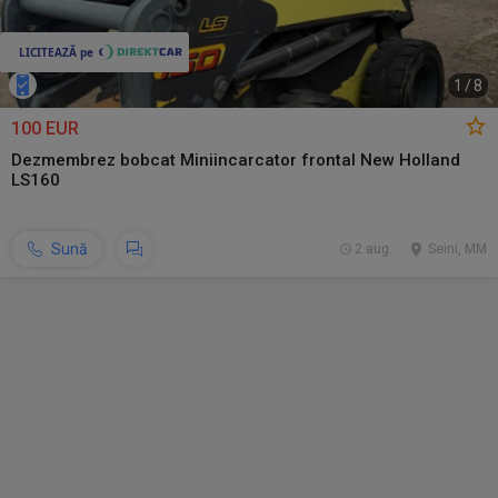
1
/
8
100 EUR
Dezmembrez bobcat Miniincarcator frontal New Holland
LS160
Sună
2 aug.
Seini, MM