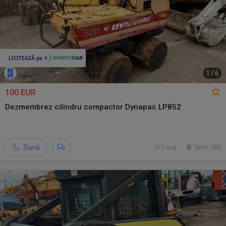
1
/
6
100 EUR
Dezmembrez cilindru compactor Dynapac LP852
Sună
2 aug.
Seini, MM