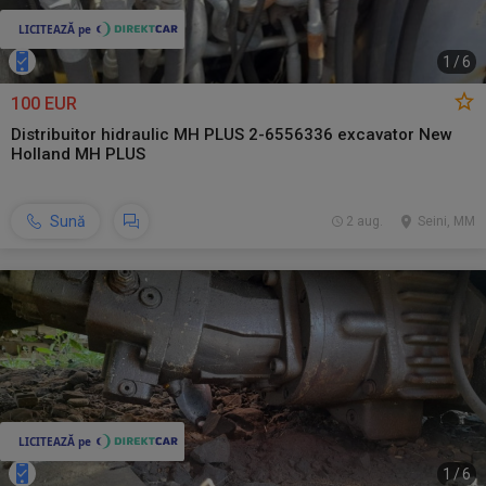
1
/
6
100 EUR
Distribuitor hidraulic MH PLUS 2-6556336 excavator New
Holland MH PLUS
Sună
2 aug.
Seini, MM
1
/
6