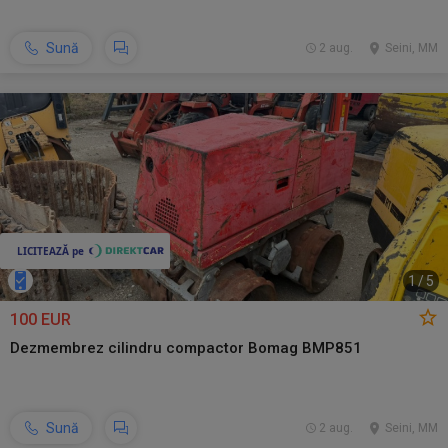
Sună
2 aug.
Seini, MM
1
/
5
100 EUR
Dezmembrez cilindru compactor Bomag BMP851
Sună
2 aug.
Seini, MM