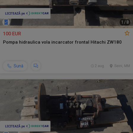
1
/
8
100 EUR
Pompa hidraulica vola incarcator frontal Hitachi ZW180
Sună
2 aug.
Seini, MM