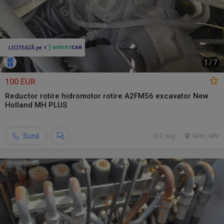
1
/
7
100 EUR
Reductor rotire hidromotor rotire A2FM56 excavator New
Holland MH PLUS
Sună
2 aug.
Seini, MM