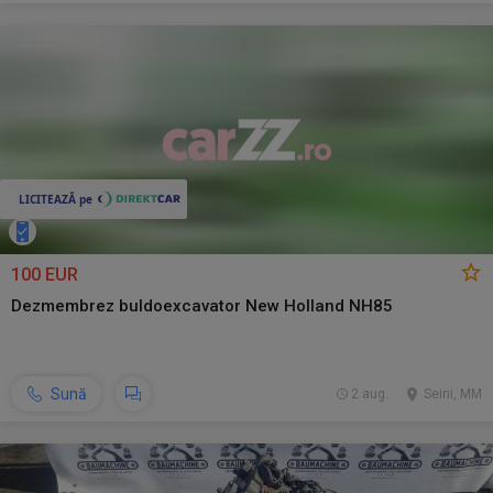
100 EUR
Dezmembrez buldoexcavator New Holland NH85
Sună
2 aug.
Seini, MM