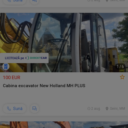
Sună
2 aug.
Seini, MM
1
/
6
100 EUR
Cabina excavator New Holland MH PLUS
Sună
2 aug.
Seini, MM