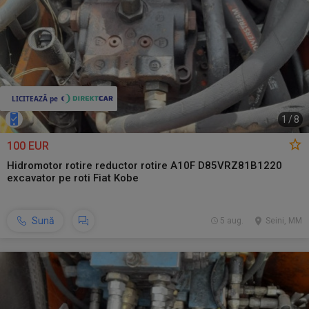
1
/
8
100 EUR
Hidromotor rotire reductor rotire A10F D85VRZ81B1220
excavator pe roti Fiat Kobe
Sună
5 aug.
Seini, MM