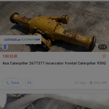
1
/
6
100 EUR
Axa Caterpillar 2677377 incarcator frontal Caterpillar 930G
Sună
2 aug.
Seini, MM