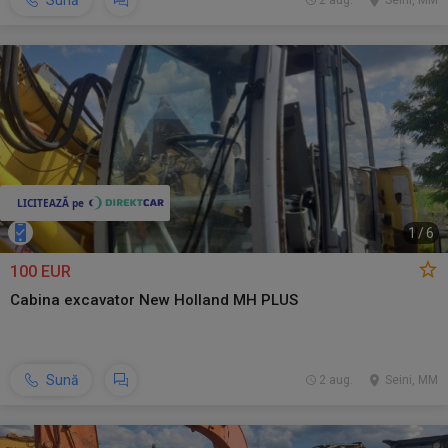
Sună
2 aug.
Seini, MM
1
/
6
100 EUR
Cabina excavator New Holland MH PLUS
Sună
2 aug.
Seini, MM