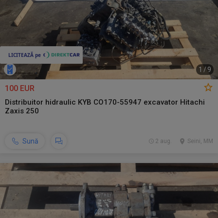
1
/
9
100 EUR
Distribuitor hidraulic KYB CO170-55947 excavator Hitachi
Zaxis 250
Sună
2 aug.
Seini, MM