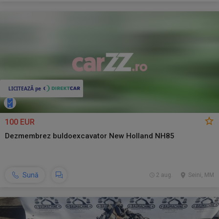
100 EUR
Dezmembrez buldoexcavator New Holland NH85
Sună
2 aug.
Seini, MM