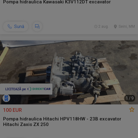
Pompa hidraulica Kawasaki K3V112DT excavator
Sună
2 aug.
Seini, MM
1
/
9
100 EUR
Pompa hidraulica Hitachi HPV118HW - 23B excavator
Hitachi Zaxis ZX 250