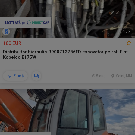
1
/
8
100 EUR
Distribuitor hidraulic R900713786FD excavator pe roti Fiat
Kobelco E175W
Sună
5 aug.
Seini, MM