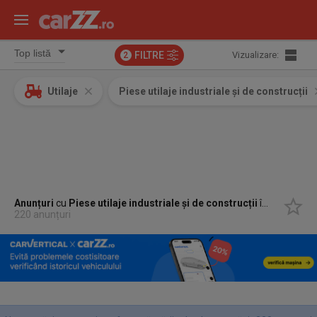
FILTRE
Vizualizare:
2
Utilaje
Piese utilaje industriale și de construcții
Anunțuri
cu
Piese utilaje industriale și de construcții
în
Ilba, Mar
220 anunțuri