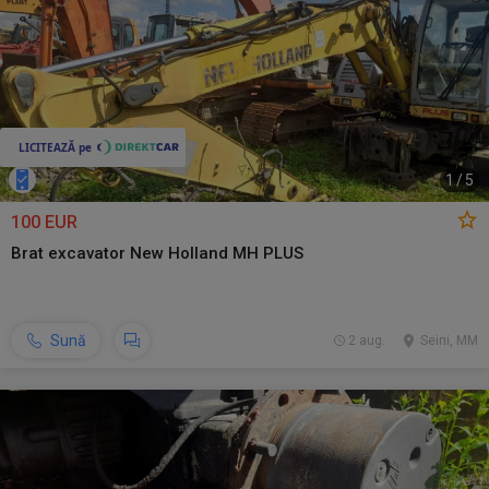
1
/
5
100 EUR
Brat excavator New Holland MH PLUS
Sună
2 aug.
Seini, MM