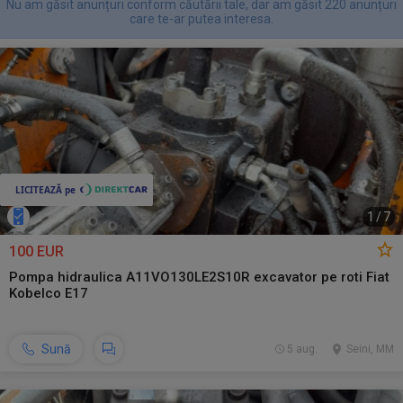
Nu am găsit anunțuri conform căutării tale, dar am găsit 220 anunțuri
care te-ar putea interesa.
1
/
7
100 EUR
Pompa hidraulica A11VO130LE2S10R excavator pe roti Fiat
Kobelco E17
Sună
5 aug.
Seini, MM