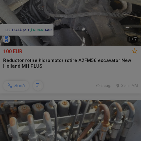
1
/
7
100 EUR
Reductor rotire hidromotor rotire A2FM56 excavator New
Holland MH PLUS
Sună
2 aug.
Seini, MM