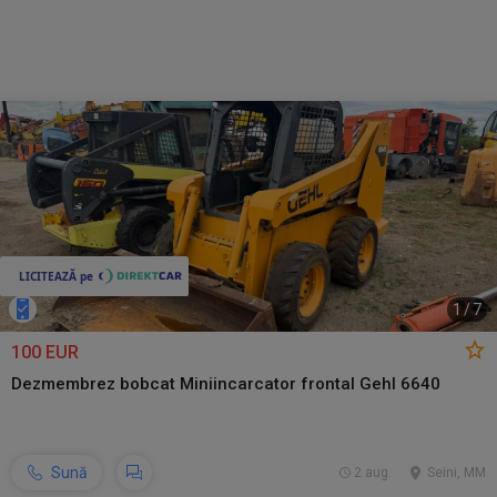
1
/
7
100 EUR
Dezmembrez bobcat Miniincarcator frontal Gehl 6640
Sună
2 aug.
Seini, MM