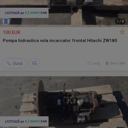
1
/
8
100 EUR
Pompa hidraulica vola incarcator frontal Hitachi ZW180
Sună
2 aug.
Seini, MM