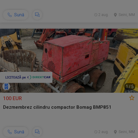
Sună
2 aug.
Seini, MM
1
/
5
100 EUR
Dezmembrez cilindru compactor Bomag BMP851
Sună
2 aug.
Seini, MM