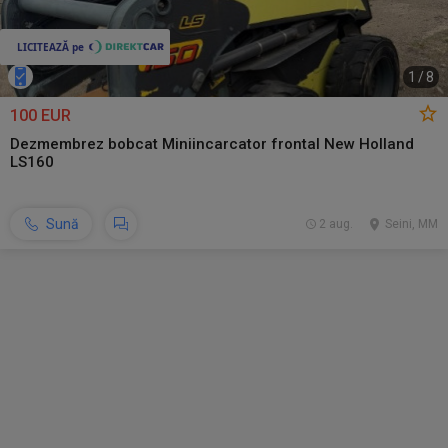
1
/
8
100 EUR
Dezmembrez bobcat Miniincarcator frontal New Holland
LS160
Sună
2 aug.
Seini, MM