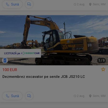
Sună
2 aug.
Seini, MM
1
/
9
100 EUR
Dezmembrez excavator pe senile JCB JS210 LC
Sună
2 aug.
Seini, MM