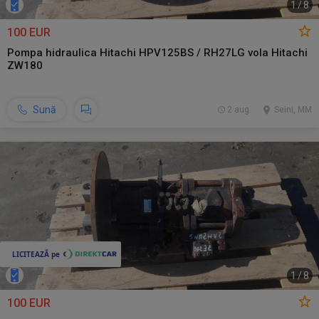
1
/
8
100 EUR
Pompa hidraulica Hitachi HPV125BS / RH27LG vola Hitachi
ZW180
Sună
2 aug.
Seini, MM
1
/
8
100 EUR