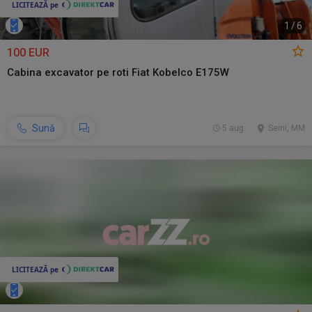
1
/
6
100 EUR
Cabina excavator pe roti Fiat Kobelco E175W
Sună
5 aug.
Seini, MM