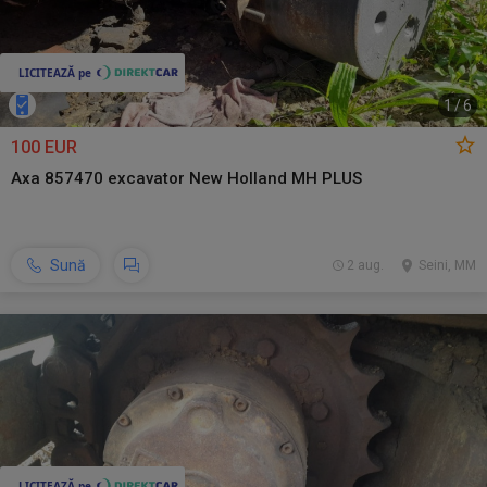
1
/
6
100 EUR
Axa 857470 excavator New Holland MH PLUS
Sună
2 aug.
Seini, MM