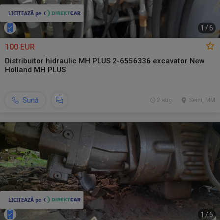
1
/
6
100 EUR
Distribuitor hidraulic MH PLUS 2-6556336 excavator New
Holland MH PLUS
Sună
2 aug.
Seini, MM
1
/
6