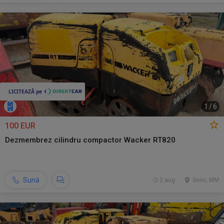
1
/
6
100 EUR
Dezmembrez cilindru compactor Wacker RT820
Sună
2 aug.
Seini, MM