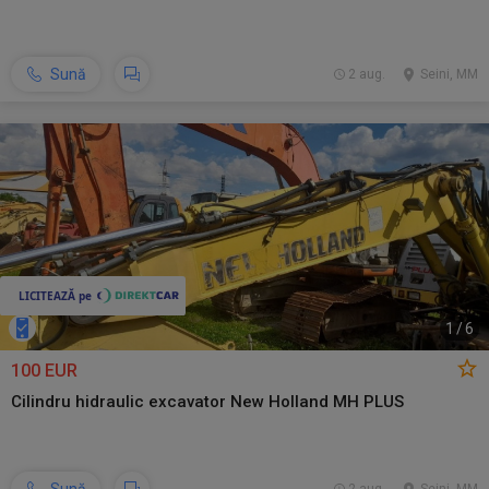
Sună
2 aug.
Seini, MM
1
/
6
100 EUR
Cilindru hidraulic excavator New Holland MH PLUS