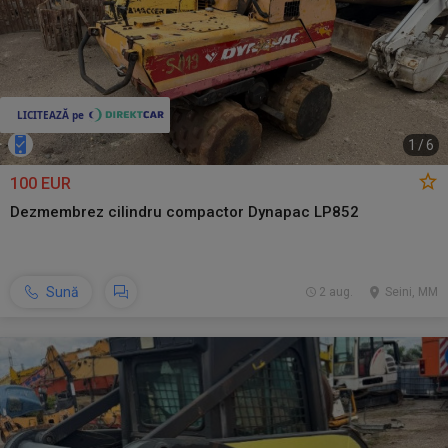
1
/
6
100 EUR
Dezmembrez cilindru compactor Dynapac LP852
Sună
2 aug.
Seini, MM