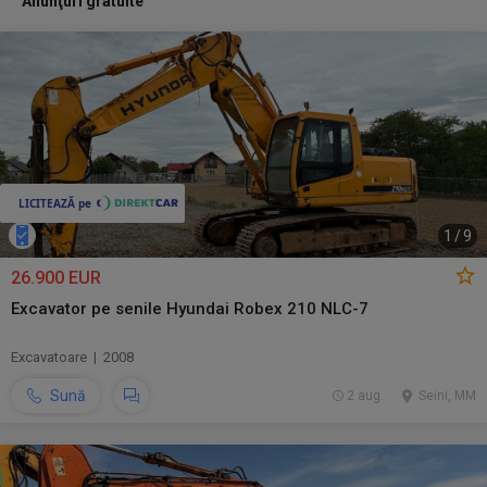
Anunţuri gratuite
1
/
9
26.900 EUR
Excavator pe senile Hyundai Robex 210 NLC-7
Excavatoare | 2008
Sună
2 aug.
Seini, MM