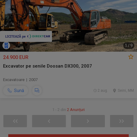
1
/
9
24.900 EUR
Excavator pe senile Doosan DX300, 2007
Excavatoare | 2007
Sună
2 aug.
Seini, MM
1 - 2 din
2 Anunțuri