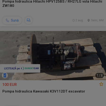
Pompa hidraulica Hitachi HPV125BS / RH27LG vola Hitachi
ZW180
Sună
2 aug.
Seini, MM
1
/
8
100 EUR
Pompa hidraulica Kawasaki K3V112DT excavator