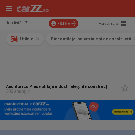
FILTRE
Vizualizare:
2
Utilaje
Piese utilaje industriale și de construcții
Anunțuri
cu
Piese utilaje industriale și de construcții
în
Tarcea, B
306 anunțuri