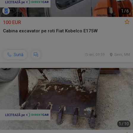
1
/
6
100 EUR
Cabina excavator pe roti Fiat Kobelco E175W
Sună
ieri, 09:59
Seini, MM
1
/
10