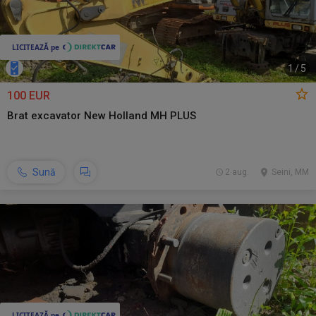
1
/
5
100 EUR
Brat excavator New Holland MH PLUS
Sună
2 aug.
Seini, MM