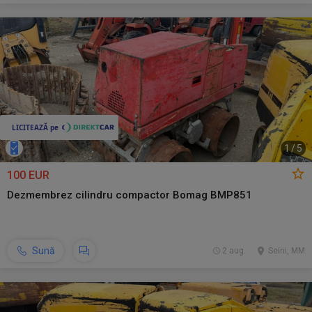
1
/
5
100 EUR
Dezmembrez cilindru compactor Bomag BMP851
Sună
2 aug.
Seini, MM