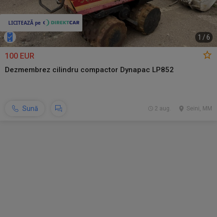
1
/
6
100 EUR
Dezmembrez cilindru compactor Dynapac LP852
Sună
2 aug.
Seini, MM