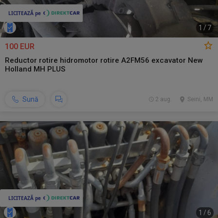
1
/
7
100 EUR
Reductor rotire hidromotor rotire A2FM56 excavator New
Holland MH PLUS
Sună
2 aug.
Seini, MM
1
/
6