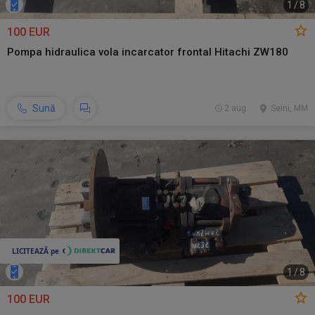
1
/
8
100 EUR
Pompa hidraulica vola incarcator frontal Hitachi ZW180
Sună
2 aug.
Seini, MM
1
/
8
100 EUR