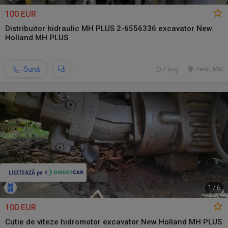
100 EUR
Distribuitor hidraulic MH PLUS 2-6556336 excavator New
Holland MH PLUS
Sună
2 aug.
Seini, MM
1
/
6
100 EUR
Cutie de viteze hidromotor excavator New Holland MH PLUS