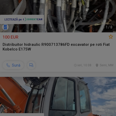
1
/
8
100 EUR
Distribuitor hidraulic R900713786FD excavator pe roti Fiat
Kobelco E175W
Sună
ieri, 10:08
Seini, MM