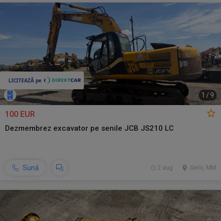
1
/
9
100 EUR
Dezmembrez excavator pe senile JCB JS210 LC
Sună
2 aug.
Seini, MM