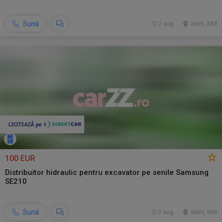
Sună
2 aug.
Seini, MM
100 EUR
Distribuitor hidraulic pentru excavator pe senile Samsung
SE210
Sună
2 aug.
Seini, MM