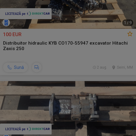
1
/
9
100 EUR
Distribuitor hidraulic KYB CO170-55947 excavator Hitachi
Zaxis 250
Sună
2 aug.
Seini, MM