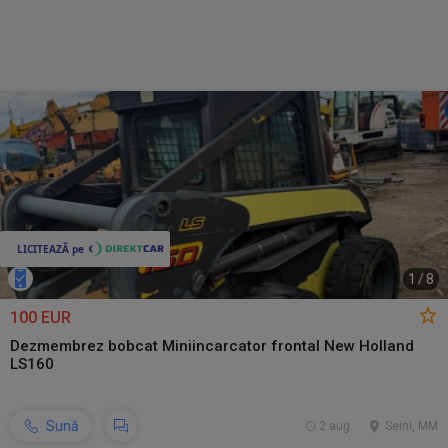
1
/
8
100 EUR
Dezmembrez bobcat Miniincarcator frontal New Holland
LS160
Sună
2 aug.
Seini, MM