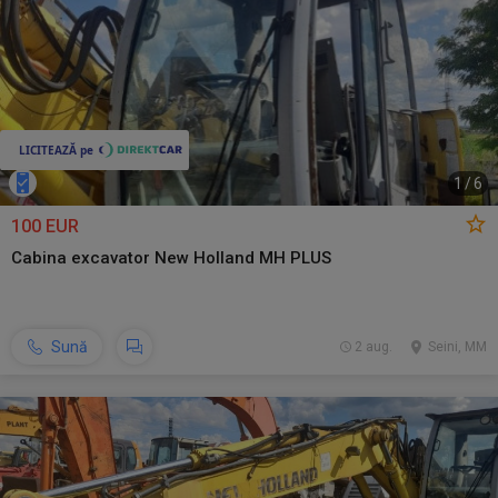
1
/
6
100 EUR
Cabina excavator New Holland MH PLUS
Sună
2 aug.
Seini, MM