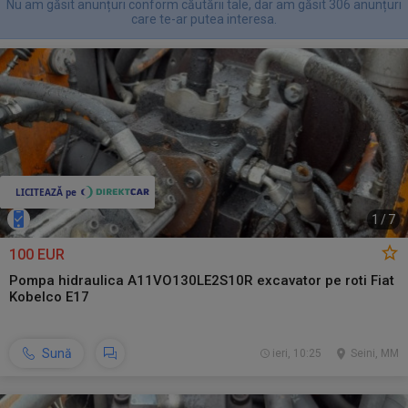
Nu am găsit anunțuri conform căutării tale, dar am găsit 306 anunțuri
care te-ar putea interesa.
1
/
7
100 EUR
Pompa hidraulica A11VO130LE2S10R excavator pe roti Fiat
Kobelco E17
Sună
ieri, 10:25
Seini, MM