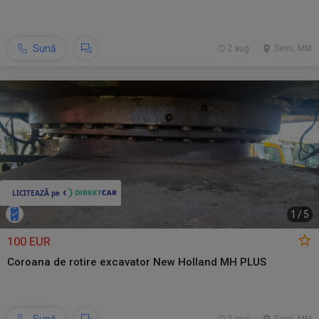
Sună
2 aug.
Seini, MM
1
/
5
100 EUR
Coroana de rotire excavator New Holland MH PLUS