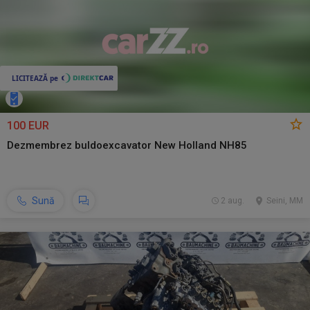
100 EUR
Dezmembrez buldoexcavator New Holland NH85
Sună
2 aug.
Seini, MM