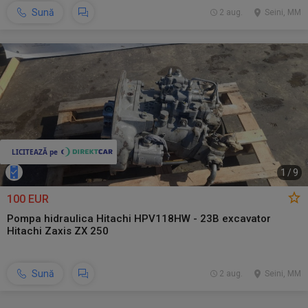
Sună
2 aug.
Seini, MM
1
/
9
100 EUR
Pompa hidraulica Hitachi HPV118HW - 23B excavator
Hitachi Zaxis ZX 250
Sună
2 aug.
Seini, MM