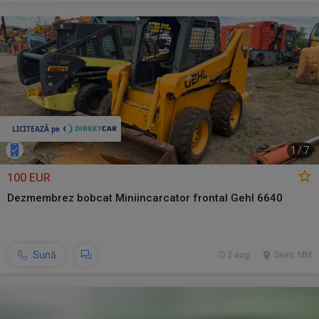
1
/
7
100 EUR
Dezmembrez bobcat Miniincarcator frontal Gehl 6640
Sună
2 aug.
Seini, MM