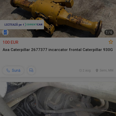
1
/
6
100 EUR
Axa Caterpillar 2677377 incarcator frontal Caterpillar 930G
Sună
2 aug.
Seini, MM