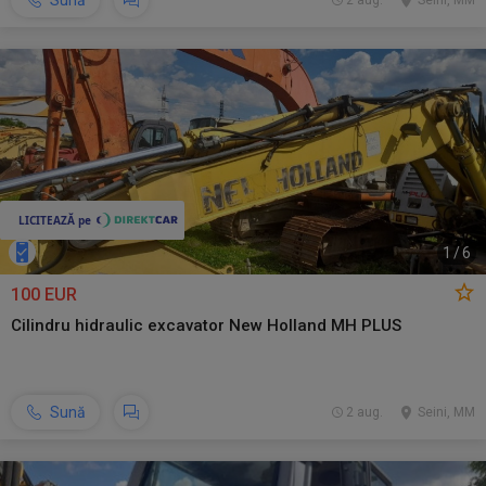
Sună
2 aug.
Seini, MM
1
/
6
100 EUR
Cilindru hidraulic excavator New Holland MH PLUS
Sună
2 aug.
Seini, MM