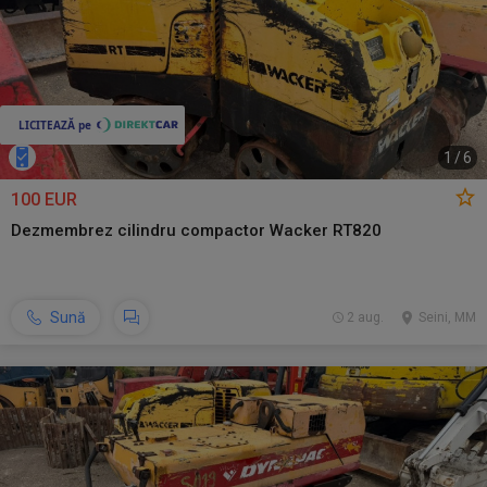
1
/
6
100 EUR
Dezmembrez cilindru compactor Wacker RT820
Sună
2 aug.
Seini, MM