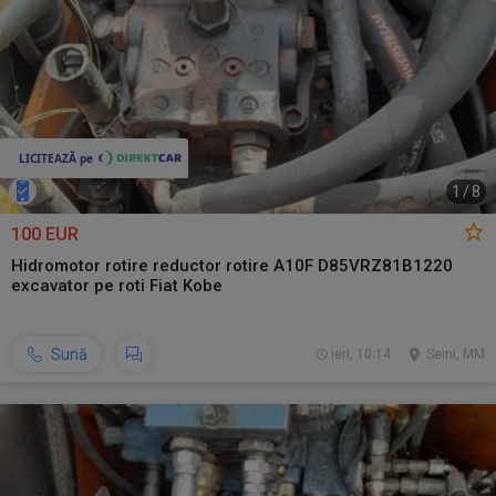
1
/
8
100 EUR
Hidromotor rotire reductor rotire A10F D85VRZ81B1220
excavator pe roti Fiat Kobe
Sună
ieri, 10:14
Seini, MM