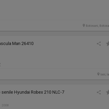
Botosani, Botosa
ascula Man 26410
R
Iasi, I
e senile Hyundai Robex 210 NLC-7
| 2008