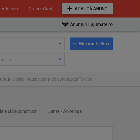
entificare
Creare Cont
ADAUGĂ ANUNŢ
Anunţuri Lajumate.ro
Mai multe filtre
nţuri Utilaje industriale și de construcții Tarcea
iale și de construcții
Jante - Anvelope