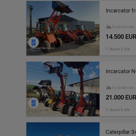
Incarcator fr
Încărcătoare
14.500 EU
Acum 5 zile
Incarcator N
Încărcătoare
21.000 EU
Acum 5 zile
Caterpillar 