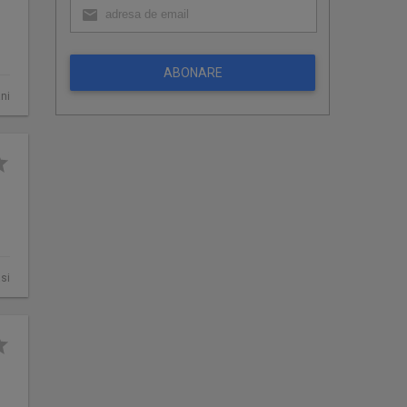
ABONARE
ni
asi