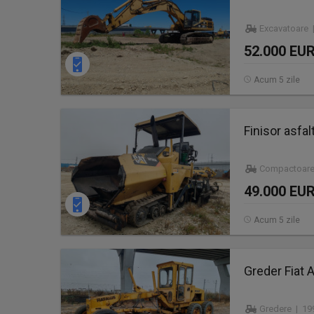
Excavatoare |
52.000 EU
Acum 5 zile
Finisor asfa
Compactoare
49.000 EU
Acum 5 zile
Greder Fiat A
Gredere | 19