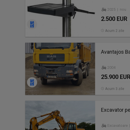
2025 | nou
2.500 EUR
Acum 2 zile
Avantajos B
2004
25.900 EU
Acum 3 zile
Excavator p
Excavatoare 