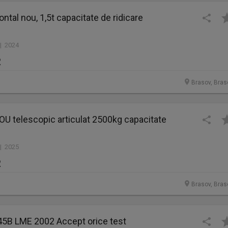
ontal nou, 1,5t capacitate de ridicare
 | 2024
R
Brasov, Bras
OU telescopic articulat 2500kg capacitate
 | 2025
R
Brasov, Bras
345B LME 2002 Accept orice test