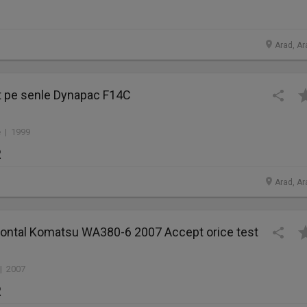
Arad, Ar
lt pe senle Dynapac F14C
 | 1999
R
Arad, Ar
Frontal Komatsu WA380-6 2007 Accept orice test
 | 2007
R