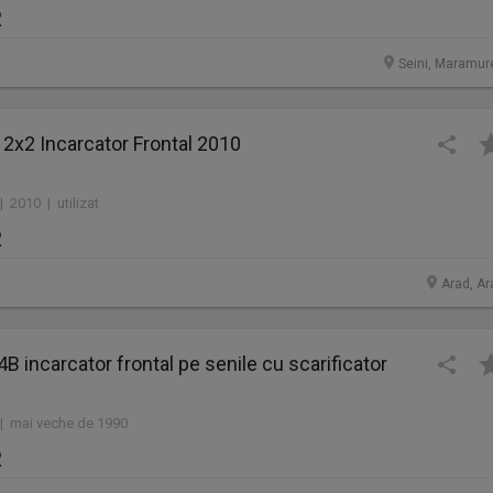
R
Seini, Maramur
 2x2 Incarcator Frontal 2010
| 2010 | utilizat
R
Arad, Ar
14B incarcator frontal pe senile cu scarificator
 | mai veche de 1990
R