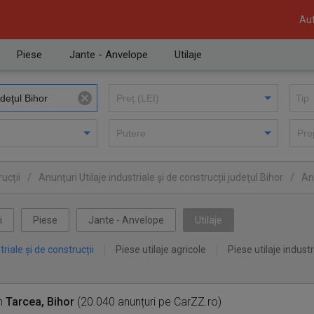
Aut
Piese
Jante - Anvelope
Utilaje
ucții
/
Anunţuri Utilaje industriale și de construcții judeţul Bihor
/
Anu
i
Piese
Jante - Anvelope
Utilaje
triale și de construcții
Piese utilaje agricole
Piese utilaje industr
n
Tarcea, Bihor
(20.040 anunțuri pe CarZZ.ro)