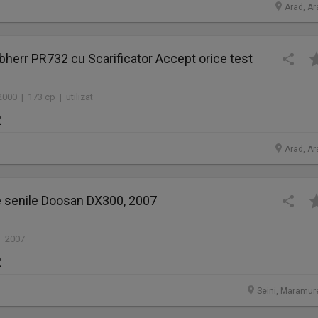
Arad, Ar
bherr PR732 cu Scarificator Accept orice test
000 | 173 cp | utilizat
R
Arad, Ar
e senile Doosan DX300, 2007
| 2007
R
Seini, Maramur