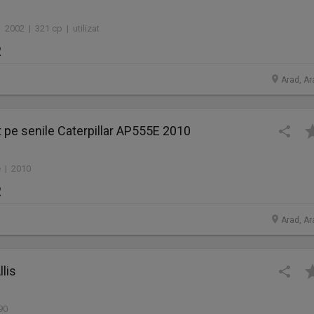
 2002 | 321 cp | utilizat
R
Arad, Ar
lt pe senile Caterpillar AP555E 2010
 | 2010
R
Arad, Ar
llis
90