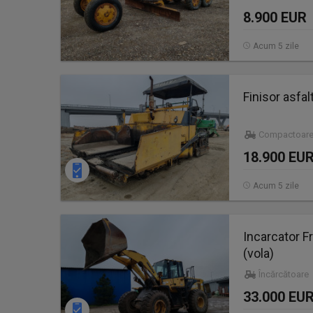
8.900 EUR
Acum 5 zile
Finisor asfa
Compactoare
18.900 EU
Acum 5 zile
Incarcator 
(vola)
Încărcătoare
33.000 EU