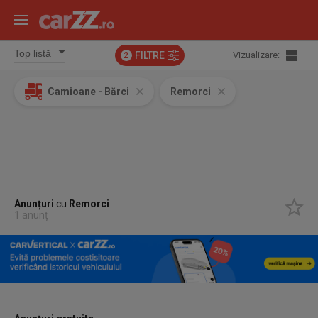
FILTRE
Vizualizare:
2
Camioane - Bărci
Remorci
Anunțuri
cu
Remorci
1 anunț