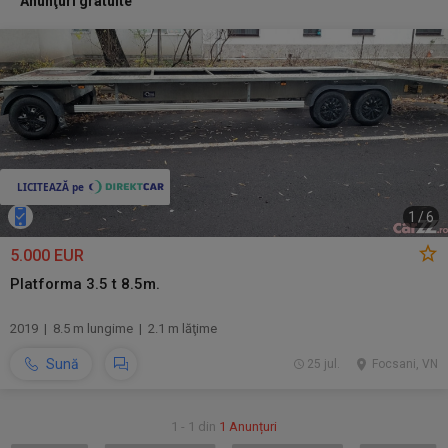
Anunţuri gratuite
1
/
6
5.000 EUR
Platforma 3.5 t 8.5m.
2019 | 8.5 m lungime | 2.1 m lăţime
Sună
25 jul.
Focsani, VN
1 - 1 din
1 Anunțuri