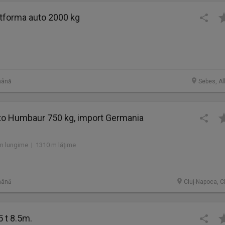
tforma auto 2000 kg
mână
Sebes, Al
o Humbaur 750 kg, import Germania
m lungime | 1310 m lăţime
mână
Cluj-Napoca, C
5 t 8.5m.