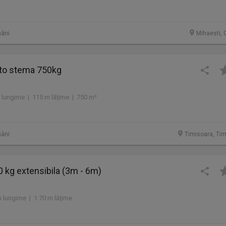
âni
Mihaesti, 
to stema 750kg
 lungime | 115 m lăţime | 750 m³
âni
Timisoara, Tim
 kg extensibila (3m - 6m)
 lungime | 1.70 m lăţime