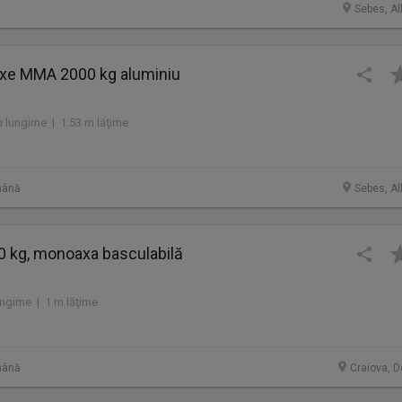
Sebes, Al
xe MMA 2000 kg aluminiu
 lungime | 1.53 m lăţime
mână
Sebes, Al
 kg, monoaxa basculabilă
ungime | 1 m lăţime
mână
Craiova, D