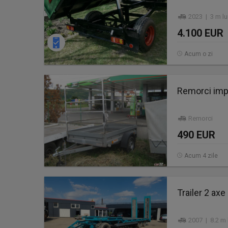
2023 | 3 m lu
4.100 EUR
Acum o zi
Remorci impo
Remorci
490 EUR
Acum 4 zile
Trailer 2 ax
2007 | 8.2 m 