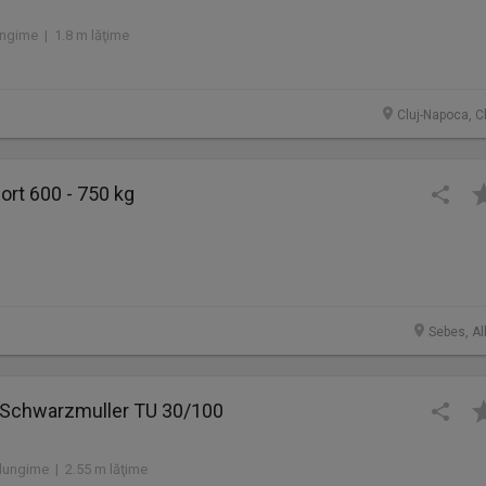
ngime | 1.8 m lăţime
Cluj-Napoca, C
rt 600 - 750 kg
Sebes, Al
e Schwarzmuller TU 30/100
lungime | 2.55 m lăţime