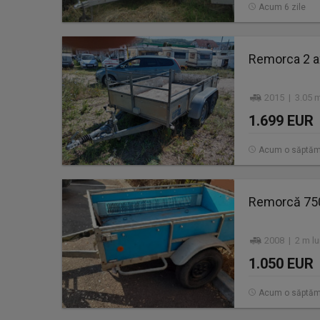
Acum 6 zile
Remorca 2 a
2015 | 3.05 m
1.699 EUR
Acum o săptă
Remorcă 750
2008 | 2 m l
1.050 EUR
Acum o săptă