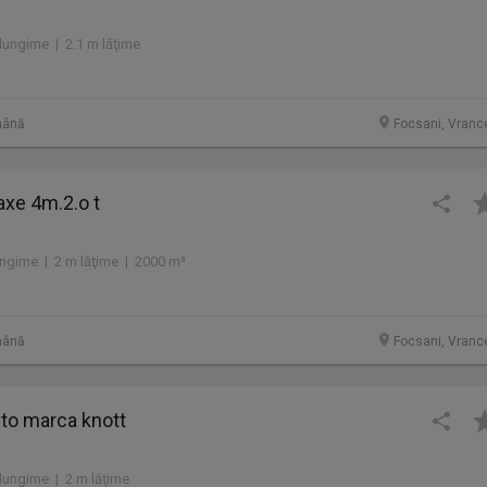
lungime | 2.1 m lăţime
mână
Focsani, Vranc
axe 4m.2.o t
ungime | 2 m lăţime | 2000 m³
mână
Focsani, Vranc
to marca knott
lungime | 2 m lăţime