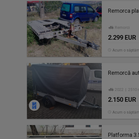
Remorca pla
Remorci
2.299 EUR
Acum o săptă
Remorcă aut
2022 | 2510 
2.150 EUR
Acum o săptă
Platforma 3.