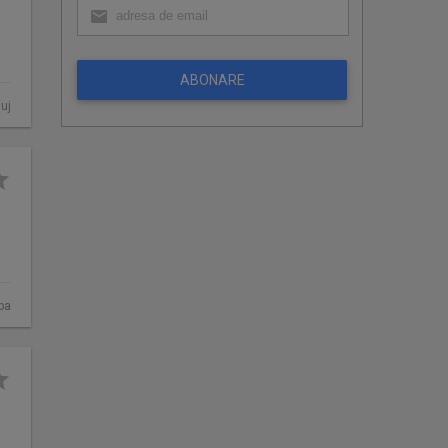
ABONARE
luj
ba