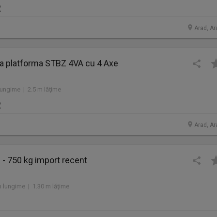
R
Arad, Ar
 platforma STBZ 4VA cu 4 Axe
ungime | 2.5 m lăţime
R
Arad, Ar
- 750 kg import recent
 lungime | 1.30 m lăţime