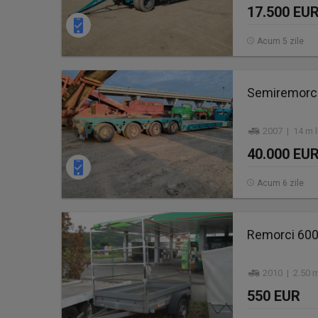
17.500 EU
Acum 5 zile
Semiremorca
2007 | 14 m l
40.000 EU
Acum 6 zile
Remorci 600 
2010 | 2.50 m
550 EUR