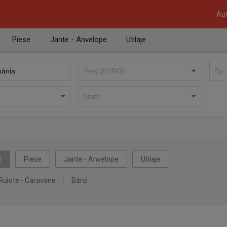
Aut
Piese
Jante - Anvelope
Utilaje
i
Piese
Jante - Anvelope
Utilaje
Rulote - Caravane
Bărci