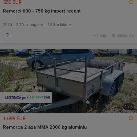
550 EUR
Remorci 600 - 750 kg import recent
2010 | 2.50 m lungime | 1.30 m lăţime
1 aug.
Sebes, AB
1
/
6
1.699 EUR
Remorca 2 axe MMA 2000 kg aluminiu