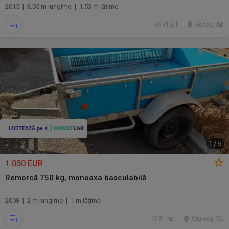
2015 | 3.05 m lungime | 1.53 m lăţime
31 jul.
Sebes, AB
1
/
5
1.050 EUR
Remorcă 750 kg, monoaxa basculabilă
2008 | 2 m lungime | 1 m lăţime
31 jul.
Craiova, DJ