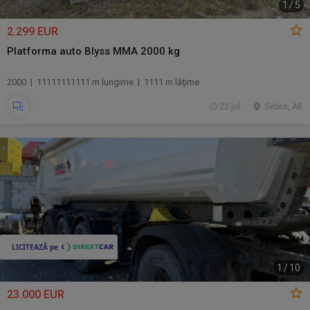
1
/
5
2.299 EUR
Platforma auto Blyss MMA 2000 kg
2000 | 11111111111 m lungime | 1111 m lăţime
22 jul.
Sebes, AB
1
/
10
23.000 EUR