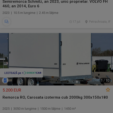
Semiremorca Schmitz, an 2023, unic proprietar. VOLVO FH
460, an 2014, Euro 6
2023 | 10.5 m lungime | 2.45 m lăţime
17 jul.
Petrachioaia, IF
1
/
10
5.200 EUR
Remorca RO, Carosata izoterma cub 2000kg 300x150x180
2025 | 3050 m lungime | 1500 m lăţime | 1450 m³