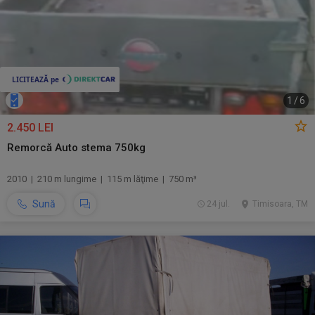
1
/
6
2.450 LEI
Remorcă Auto stema 750kg
2010 | 210 m lungime | 115 m lăţime | 750 m³
Sună
24 jul.
Timisoara, TM