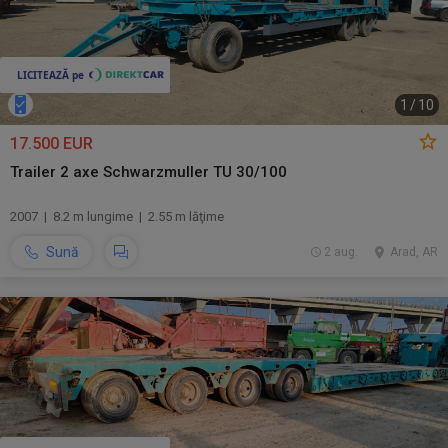
1
/
10
17.500 EUR
Trailer 2 axe Schwarzmuller TU 30/100
2007 | 8.2 m lungime | 2.55 m lăţime
Sună
2 aug.
Arad, AR