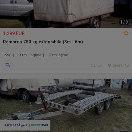
1
/
9
1.299 EUR
Remorca 750 kg extensibila (3m - 6m)
1998 | 3.00 m lungime | 1.70 m lăţime
24 jul.
Sebes, AB