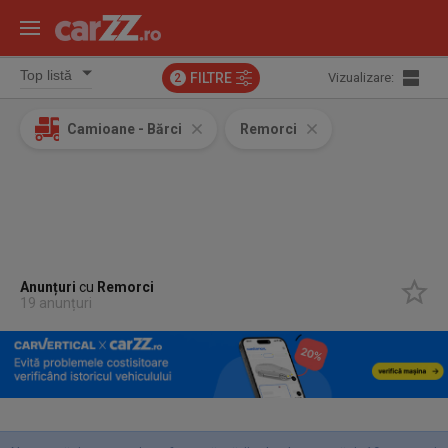
FILTRE
Vizualizare:
2
Camioane - Bărci
Remorci
Anunțuri
cu
Remorci
19 anunțuri