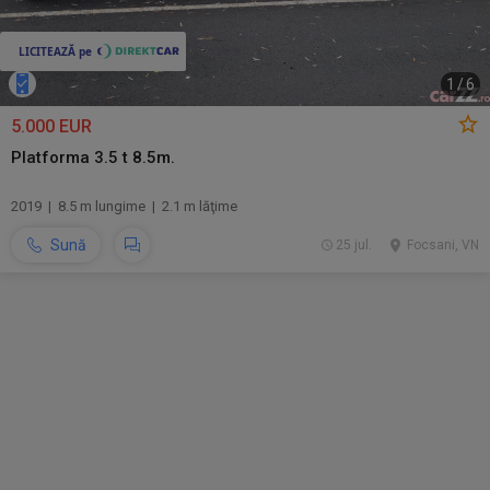
1
/
6
5.000 EUR
Platforma 3.5 t 8.5m.
2019 | 8.5 m lungime | 2.1 m lăţime
Sună
25 jul.
Focsani, VN