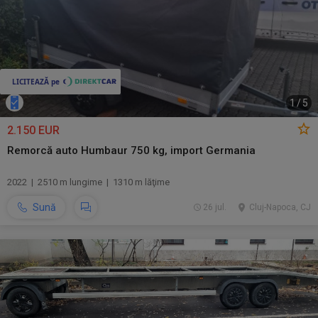
1
/
5
2.150 EUR
Remorcă auto Humbaur 750 kg, import Germania
2022 | 2510 m lungime | 1310 m lăţime
Sună
26 jul.
Cluj-Napoca, CJ