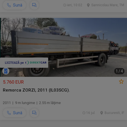
Sună
ieri, 10:02
Sannicolau Mare, TM
1
/
4
5.760 EUR
Remorca ZORZI, 2011 (IL03SCG).
2011 | 9 m lungime | 2.55 m lăţime
Sună
16 jul.
Bucuresti, IF