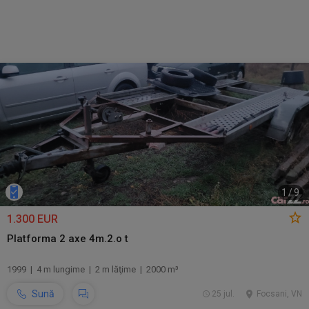
1
/
9
1.300 EUR
Platforma 2 axe 4m.2.o t
1999 | 4 m lungime | 2 m lăţime | 2000 m³
Sună
25 jul.
Focsani, VN