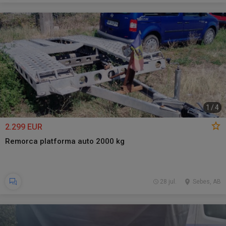
1
/
4
2.299 EUR
Remorca platforma auto 2000 kg
28 jul.
Sebes, AB