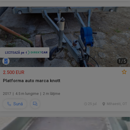
1
/
5
2.500 EUR
Platforma auto marca knott
2017 | 4.5 m lungime | 2 m lăţime
Sună
25 jul.
Mihaesti, OT