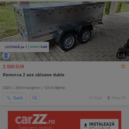
1
/
5
2.500 EUR
Remorca 2 axe obloane duble
2025 | 265 m lungime | 125 m lăţime
Sună
15 jul.
Deva, HD