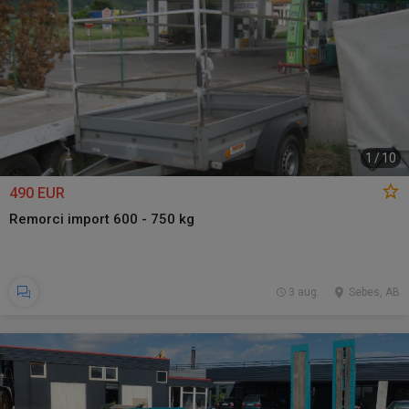
1
/
10
490 EUR
Remorci import 600 - 750 kg
3 aug.
Sebes, AB