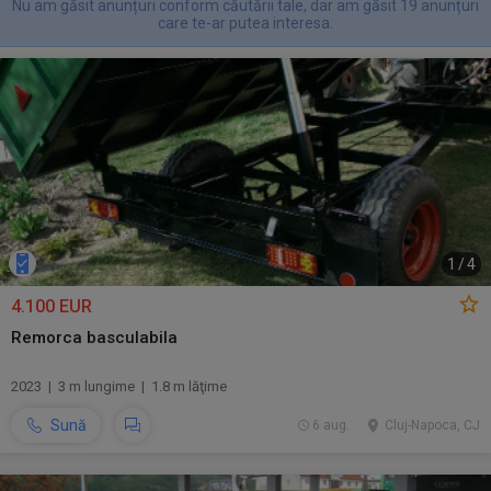
Nu am găsit anunțuri conform căutării tale, dar am găsit 19 anunțuri
care te-ar putea interesa.
1
/
4
4.100 EUR
Remorca basculabila
2023 | 3 m lungime | 1.8 m lăţime
Sună
6 aug.
Cluj-Napoca, CJ