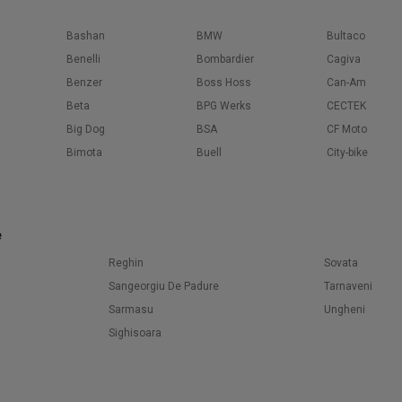
Bashan
BMW
Bultaco
Benelli
Bombardier
Cagiva
Benzer
Boss Hoss
Can-Am
Beta
BPG Werks
CECTEK
Big Dog
BSA
CF Moto
Bimota
Buell
City-bike
e
Reghin
Sovata
Sangeorgiu De Padure
Tarnaveni
Sarmasu
Ungheni
Sighisoara