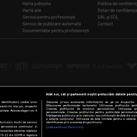
Harta judeţelor
Politica de confidenț
Hartă site
Setări de confiden
Servicii pentru profesioniști
SAL și SOL
Servicii de publicare automată
Contact
Documentație pentru profesioniști
Atât noi, cât și partenerii noștri prelucrăm datele pentru
Urmărește-ne pe:
dentificatorii cookie unici
Stocarea și/sau accesarea informațiilor de pe un dispozitiv. D
Măsurarea performanței reclamelor. Utilizarea profilurilor pen
ăcând clic mai jos, respectiv
Crearea profilurilor de conținut personalizat. Utilizarea pro
litate. Aceste alegeri vor fi
personalizate. Crearea profilurilor pentru publicitate personali
Facebook
LinkedIn
YouTube
Instagram
Pinterest
Tiktok
Înțelegerea publicului prin statistici sau combinații de date din surs
a selecta conținutul. Utilizarea de date limitate pentru a selecta 
furnizorii nostri de servicii
identificarea prin scanarea dispozitivului.
 personaliza continutul si
Listă parteneri (furnizori)
tionalitati aferente retelelor
t. 15-22 din GDPR in legatura
© Intact Media Group