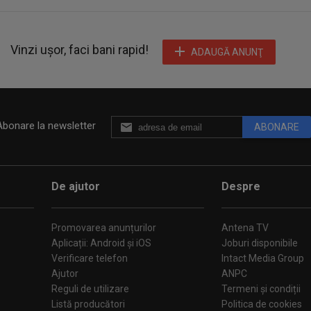
Vinzi ușor, faci bani rapid!
ADAUGĂ ANUNŢ
Abonare la newsletter
ABONARE
De ajutor
Despre
Promovarea anunțurilor
Antena TV
Aplicații: Android și iOS
Joburi disponibile
Verificare telefon
Intact Media Group
Ajutor
ANPC
Reguli de utilizare
Termeni și condiții
Listă producători
Politica de cookies