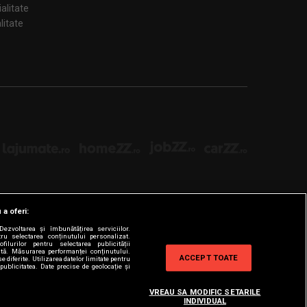
ialitate
țialitate
 a oferi:
ezvoltarea și îmbunătățirea serviciilor.
tru selectarea conținutului personalizat.
filurilor pentru selectarea publicității
zată. Măsurarea performanței conținutului.
ACCEPT TOATE
e diferite. Utilizarea datelor limitate pentru
publicitatea. Date precise de geolocație și
VREAU SA MODIFIC SETARILE
INDIVIDUAL