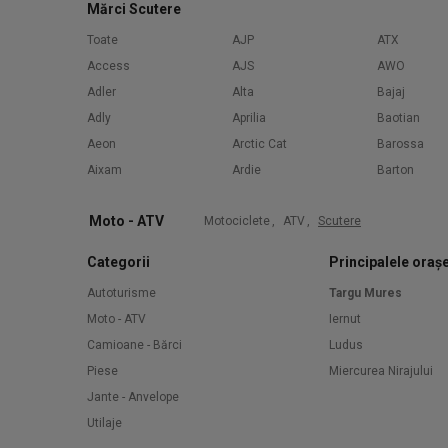
Mărci Scutere
Toate
AJP
ATX
Access
AJS
AWO
Adler
Alta
Bajaj
Adly
Aprilia
Baotian
Aeon
Arctic Cat
Barossa
Aixam
Ardie
Barton
Moto - ATV
Motociclete
,
ATV
,
Scutere
Categorii
Principalele oraș
Autoturisme
Targu Mures
Moto - ATV
Iernut
Camioane - Bărci
Ludus
Piese
Miercurea Nirajului
Jante - Anvelope
Utilaje