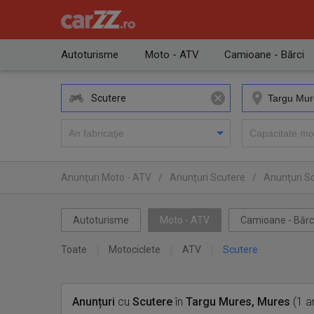
Autoturisme
Moto - ATV
Camioane - Bărci
Scutere
Anunţuri Moto - ATV
/
Anunţuri Scutere
/
Anunţuri S
Autoturisme
Moto - ATV
Camioane - Bărc
Toate
Motociclete
ATV
Scutere
Anunțuri
cu
Scutere
în
Targu Mures, Mures
(1 a