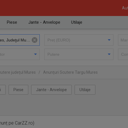
Aut
Piese
Jante - Anvelope
Utilaje
cutere judeţul Mures
/
Anunţuri Scutere Targu Mures
i
Piese
Jante - Anvelope
Utilaje
nunț pe CarZZ.ro)