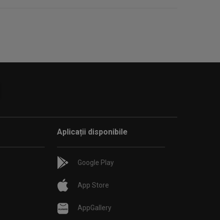
Aplicații disponibile
Google Play
App Store
AppGallery