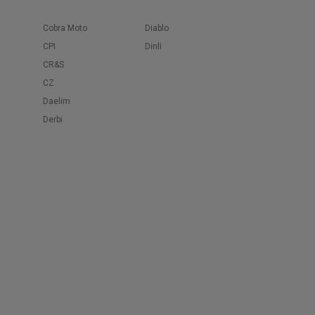
Cobra Moto
Diablo
CPI
Dinli
CR&S
CZ
Daelim
Derbi