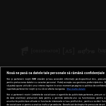
Nouă ne pasă ca datele tale personale să rămână confidențiale
Noi și partenerii noștri
589
stocăm și/sau accesăm informații pe dispozitivul dvs., precum i
pentru prelucrarea datelor cu caracter personal. Puteți accepta sau gestiona preferințele dvs. f
vă puteți opune utilizării unui interes legitim în orice moment pe pagina cu politica de confidenția
raportate partenerilor noștri și nu vă vor afecta navigarea.
Mai multe detalii
Noi si partenerii nostri (retelele de socializare si agentiile de publicitate partenere, precum si 
de date analitice) prelucram date pentru a permite website-ului sa functioneze, pentru a
anunturile publicitare afisate in functie de interesele si/sau profilul dvs., pentru a va oferi func
de socializare si pentru a analiza traficul pe website. Beneficiati de drepturile prevazute de ar