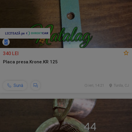
340 LEI
Placa presa.Krone.KR 125
Sună
ieri, 14:21
Turda, CJ