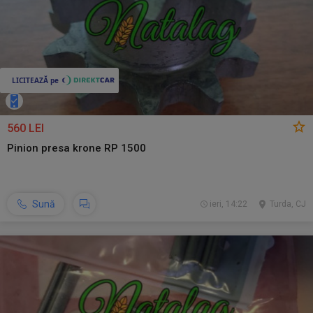
560 LEI
Pinion presa krone RP 1500
Sună
ieri, 14:22
Turda, CJ