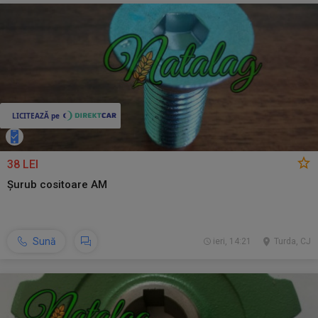
38 LEI
Șurub cositoare AM
Sună
ieri, 14:21
Turda, CJ