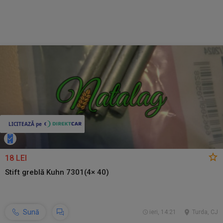
18 LEI
Stift greblă Kuhn 7301(4× 40)
Sună
ieri, 14:21
Turda, CJ