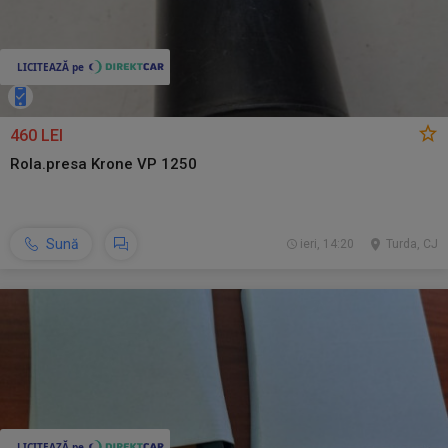
460 LEI
Rola.presa Krone VP 1250
Sună
ieri, 14:20
Turda, CJ