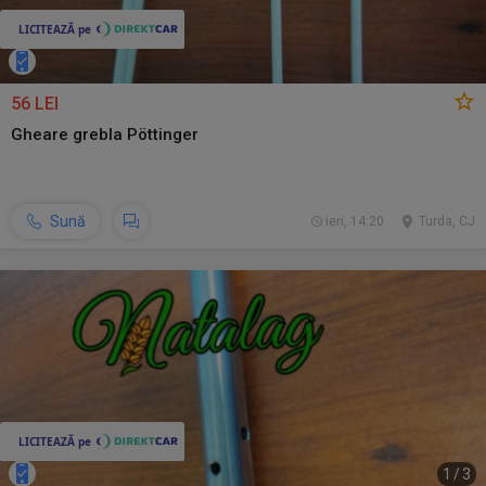
56 LEI
Gheare grebla Pöttinger
Sună
ieri, 14:20
Turda, CJ
1
/
3