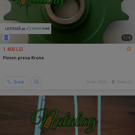
1
/
5
1.400 LEI
Pinion presa Krone
Sună
ieri, 14:20
Turda, CJ