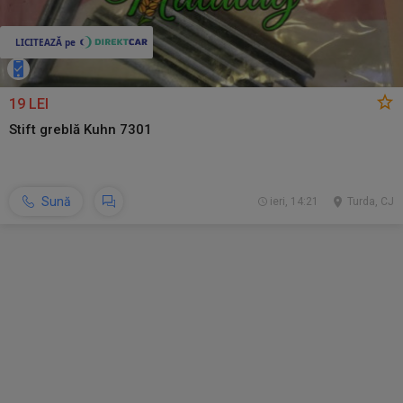
19 LEI
Stift greblă Kuhn 7301
Sună
ieri, 14:21
Turda, CJ