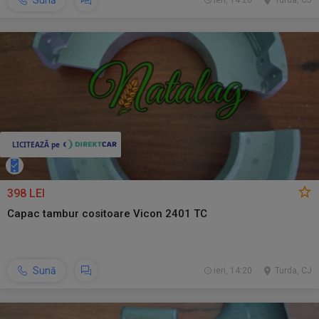
Sună
ieri, 14:20
Turda, CJ
398 LEI
Capac tambur cositoare Vicon 2401 TC
Sună
ieri, 14:20
Turda, CJ