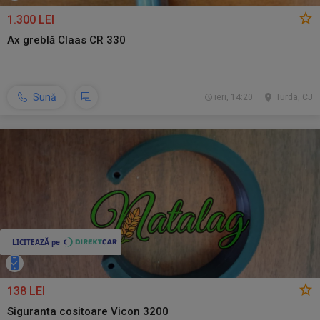
1.300 LEI
Ax greblă Claas CR 330
Sună
ieri, 14:20
Turda, CJ
138 LEI
Siguranta cositoare Vicon 3200