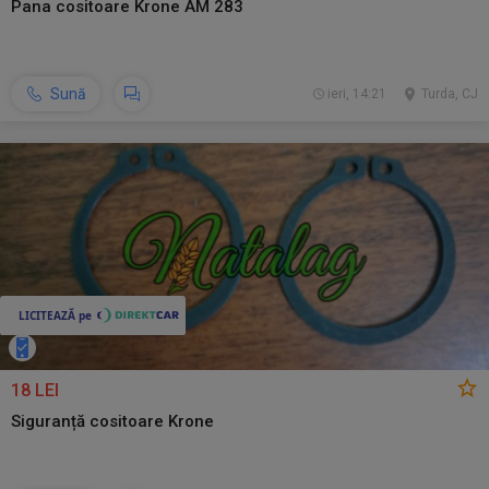
Pana cositoare Krone AM 283
Sună
ieri, 14:21
Turda, CJ
18 LEI
Siguranță cositoare Krone