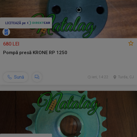
680 LEI
Pompă presă KRONE RP 1250
Sună
ieri, 14:22
Turda, CJ