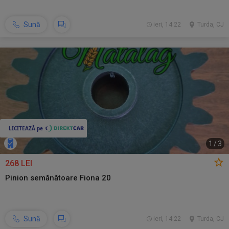
Sună
ieri, 14:22
Turda, CJ
1
/
3
268 LEI
Pinion semănătoare Fiona 20
Sună
ieri, 14:22
Turda, CJ