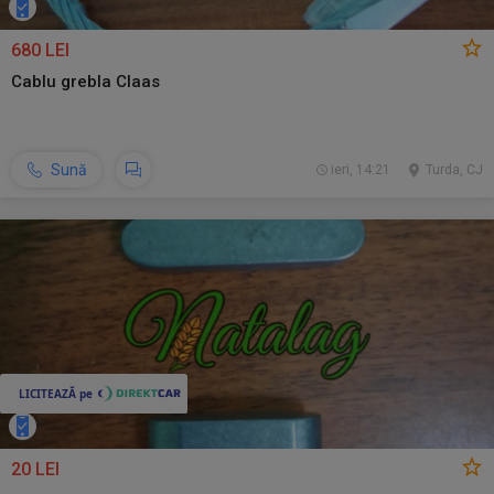
680 LEI
Cablu grebla Claas
Sună
ieri, 14:21
Turda, CJ
20 LEI