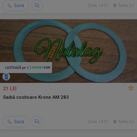
Sună
ieri, 14:21
Turda, CJ
21 LEI
Saibă cositoare Krone AM 283
Sună
ieri, 14:21
Turda, CJ