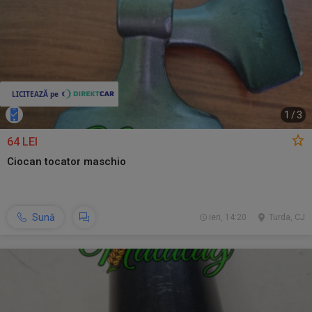
1
/
3
64 LEI
Ciocan tocator maschio
Sună
ieri, 14:20
Turda, CJ