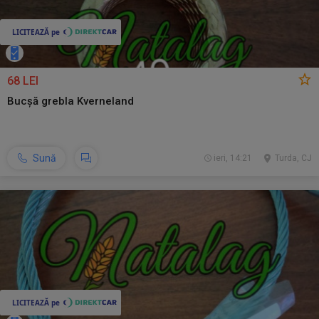
68 LEI
Bucșă grebla Kverneland
Sună
ieri, 14:21
Turda, CJ