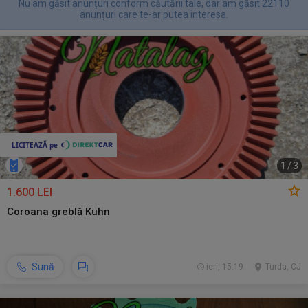
Nu am găsit anunțuri conform căutării tale, dar am găsit 22110
anunțuri care te-ar putea interesa.
1
/
3
1.600 LEI
Coroana greblă Kuhn
Sună
ieri, 15:19
Turda, CJ