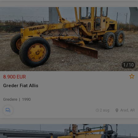
1
/
10
8.900 EUR
Greder Fiat Allis
Gredere | 1990
2 aug.
Arad, AR