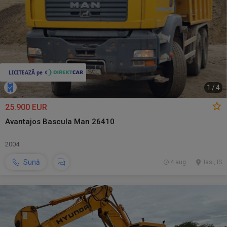
1
/
4
25.900 EUR
Avantajos Bascula Man 26410
2004
Sună
4 aug.
Iasi, IS