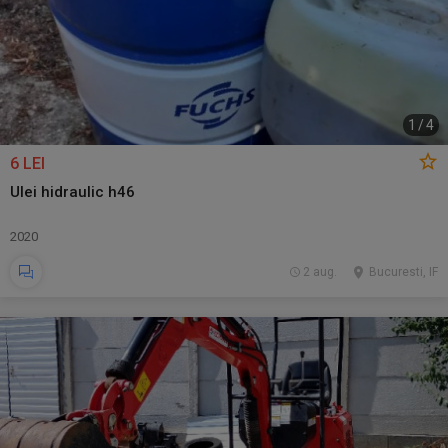
1
/
4
6 LEI
Ulei hidraulic h46
2020
2 aug.
Bucuresti, IF