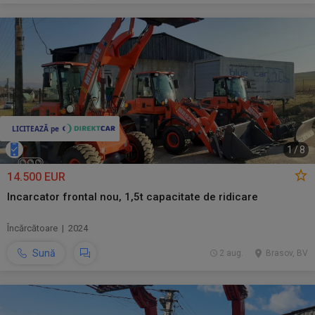
1
/
8
14.500 EUR
Incarcator frontal nou, 1,5t capacitate de ridicare
Încărcătoare | 2024
Sună
2 aug.
Brasov, BV