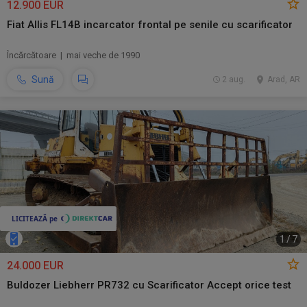
12.900 EUR
Fiat Allis FL14B incarcator frontal pe senile cu scarificator
Încărcătoare | mai veche de 1990
Sună
2 aug.
Arad, AR
1
/
7
24.000 EUR
Buldozer Liebherr PR732 cu Scarificator Accept orice test