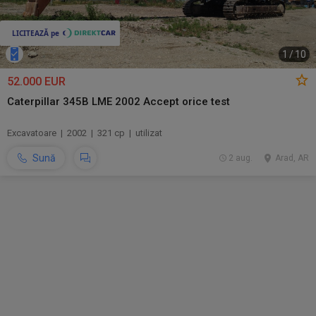
1
/
10
52.000 EUR
Caterpillar 345B LME 2002 Accept orice test
Excavatoare | 2002 | 321 cp | utilizat
Sună
2 aug.
Arad, AR