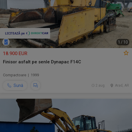
1
/
10
18.900 EUR
Finisor asfalt pe senle Dynapac F14C
Compactoare | 1999
Sună
2 aug.
Arad, AR