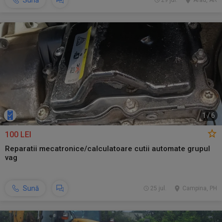
Sună
29 jul.
Arad, AR
1
/
6
100 LEI
Reparatii mecatronice/calculatoare cutii automate grupul
vag
Sună
25 jul.
Campina, PH