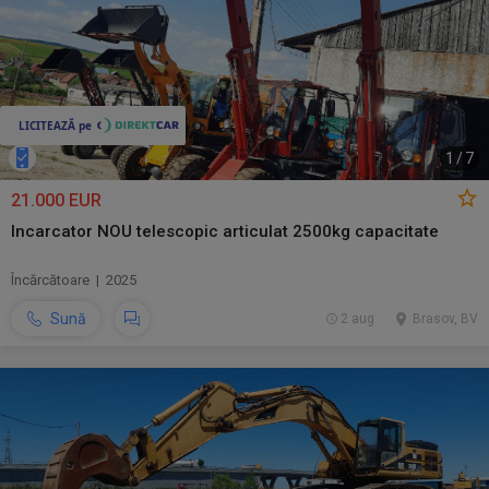
1
/
7
21.000 EUR
Incarcator NOU telescopic articulat 2500kg capacitate
Încărcătoare | 2025
Sună
2 aug.
Brasov, BV