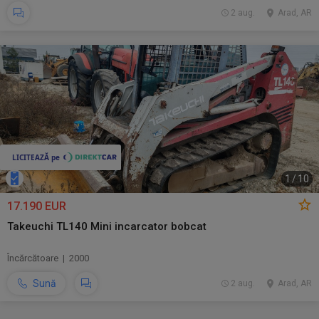
2 aug.
Arad, AR
1
/
10
17.190 EUR
Takeuchi TL140 Mini incarcator bobcat
Încărcătoare | 2000
Sună
2 aug.
Arad, AR