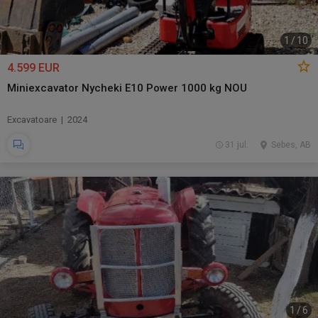
1
/
10
4.599 EUR
Miniexcavator Nycheki E10 Power 1000 kg NOU
Excavatoare | 2024
31 jul.
Sebes, AB
1
/
6