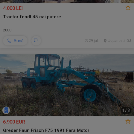
4.000 LEI
Tractor fendt 45 cai putere
2000
Sună
29 jul.
Jupanesti, GJ
1
/
8
6.900 EUR
Greder Faun Frisch F75 1991 Fara Motor