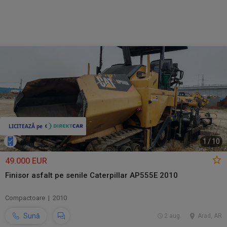
1
/
10
49.000 EUR
Finisor asfalt pe senile Caterpillar AP555E 2010
Compactoare | 2010
Sună
2 aug.
Arad, AR