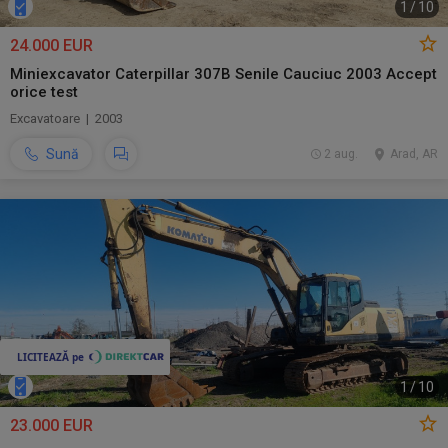
1
/
10
24.000 EUR
Miniexcavator Caterpillar 307B Senile Cauciuc 2003 Accept
orice test
Excavatoare | 2003
Sună
2 aug.
Arad, AR
1
/
10
23.000 EUR