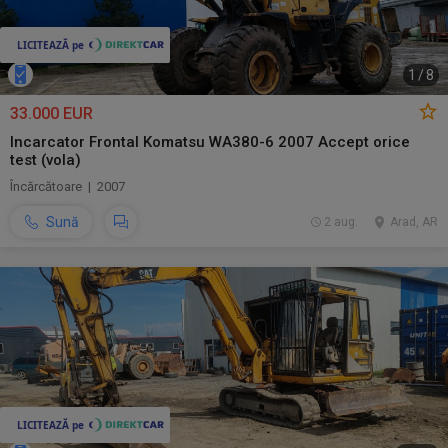
1
/
8
33.000 EUR
Incarcator Frontal Komatsu WA380-6 2007 Accept orice
test (vola)
Încărcătoare | 2007
Sună
2 aug.
Arad, AR