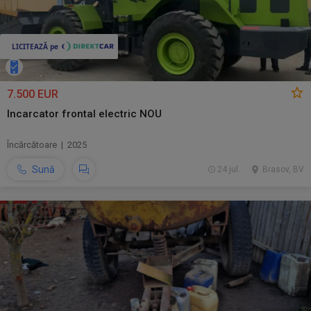
7.500 EUR
Incarcator frontal electric NOU
Încărcătoare | 2025
Sună
24 jul.
Brasov, BV