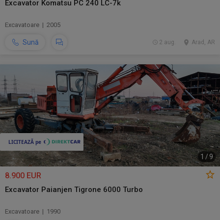
Excavator Komatsu PC 240 LC-7k
Excavatoare | 2005
Sună
2 aug.
Arad, AR
1
/
9
8.900 EUR
Excavator Paianjen Tigrone 6000 Turbo
Excavatoare | 1990