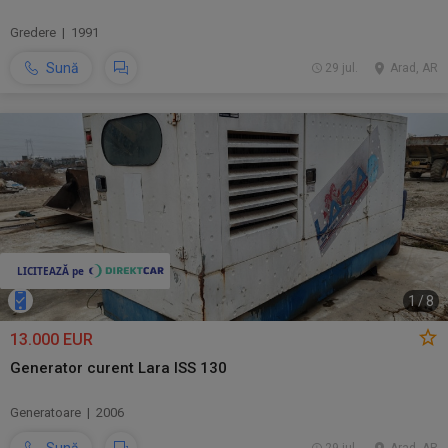
Gredere | 1991
Sună
29 jul.
Arad, AR
1
/
8
13.000 EUR
Generator curent Lara ISS 130
Generatoare | 2006