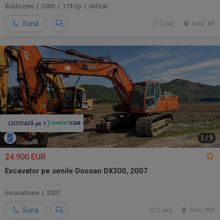
Buldozere | 2000 | 173 cp | utilizat
Sună
2 aug.
Arad, AR
1
/
9
24.900 EUR
Excavator pe senile Doosan DX300, 2007
Excavatoare | 2007
Sună
2 aug.
Seini, MM