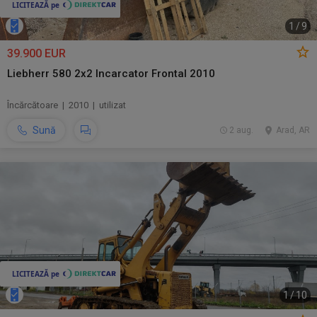
1
/
9
39.900 EUR
Liebherr 580 2x2 Incarcator Frontal 2010
Încărcătoare | 2010 | utilizat
Sună
2 aug.
Arad, AR
1
/
10