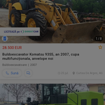
1
/
8
28.500 EUR
Buldoexcavator Komatsu 93S5, an 2007, cupa
multifuncționala, anvelope noi
Buldoexcavatoare | 2007
Sună
25 jul.
Curtea De Arges, AG