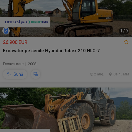
1
/
9
26.900 EUR
Excavator pe senile Hyundai Robex 210 NLC-7
Excavatoare | 2008
Sună
2 aug.
Seini, MM