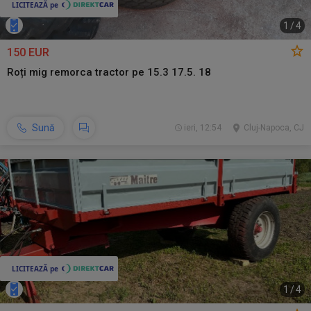
1
/
4
150 EUR
Roți mig remorca tractor pe 15.3 17.5. 18
Sună
ieri, 12:54
Cluj-Napoca, CJ
1
/
4