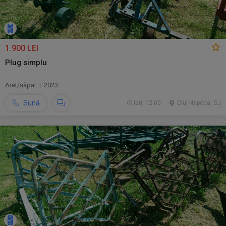
1.900 LEI
Plug simplu
Arat/săpat | 2023
Sună
ieri, 12:00
Cluj-Napoca, CJ