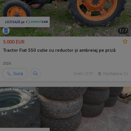
1
/
7
5.000 EUR
Tractor Fiat 550 cutie cu reductor și ambreiaj pe priză
2026
Sună
ieri, 12:57
Cluj-Napoca, CJ