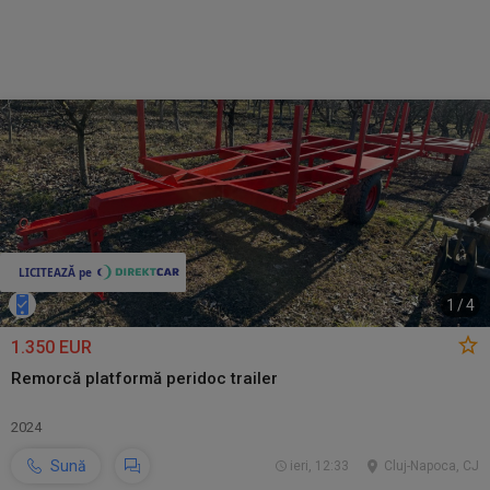
1
/
4
1.350 EUR
Remorcă platformă peridoc trailer
2024
Sună
ieri, 12:33
Cluj-Napoca, CJ