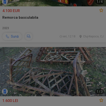
1
/
4
4.100 EUR
Remorca basculabila
2023
Sună
ieri, 12:18
Cluj-Napoca, CJ
1
/
3
1.600 LEI