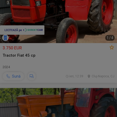
1
/
4
3.750 EUR
Tractor Fiat 45 cp
2024
Sună
ieri, 12:39
Cluj-Napoca, CJ