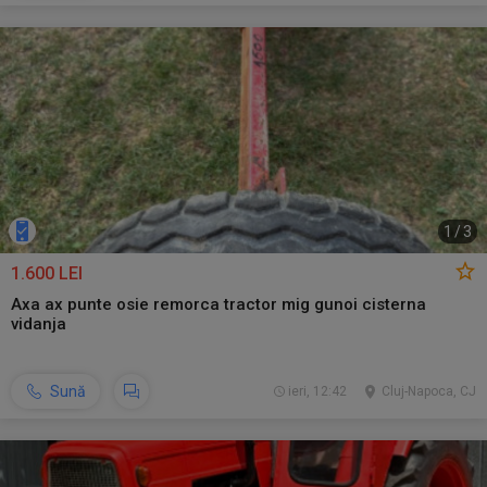
1
/
3
1.600 LEI
Axa ax punte osie remorca tractor mig gunoi cisterna
vidanja
Sună
ieri, 12:42
Cluj-Napoca, CJ