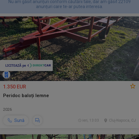
Nu am găsit anunțuri conform căutării tale, dar am găsit 22109
anunțuri care te-ar putea interesa.
1.350 EUR
Peridoc baloți lemne
2026
Sună
ieri, 13:03
Cluj-Napoca, CJ