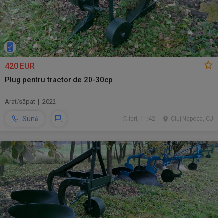
420 EUR
Plug pentru tractor de 20-30cp
Arat/săpat | 2022
Sună
ieri, 11:42
Cluj-Napoca, CJ