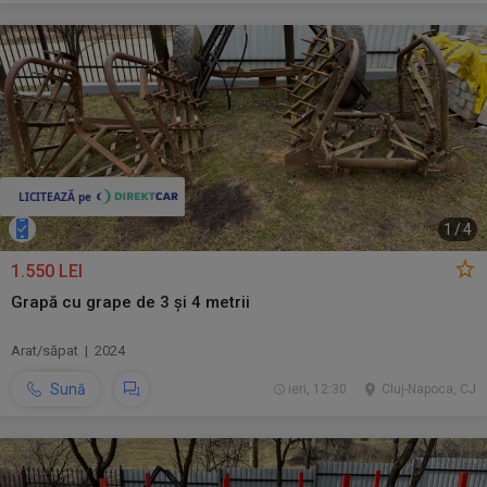
1
/
4
1.550 LEI
Grapă cu grape de 3 și 4 metrii
Arat/săpat | 2024
Sună
ieri, 12:30
Cluj-Napoca, CJ