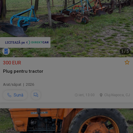
1
/
5
300 EUR
Plug pentru tractor
Arat/săpat | 2026
Sună
ieri, 13:00
Cluj-Napoca, CJ