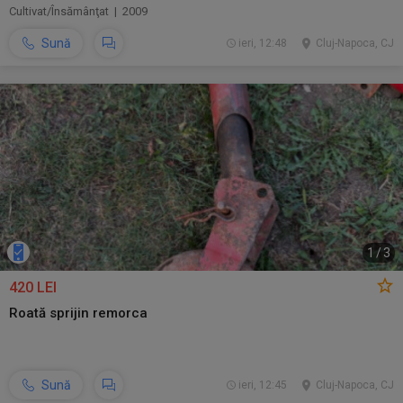
Cultivat/Însămânţat | 2009
Sună
ieri, 12:48
Cluj-Napoca, CJ
1
/
3
420 LEI
Roată sprijin remorca
Sună
ieri, 12:45
Cluj-Napoca, CJ