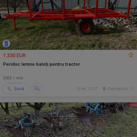
1.350 EUR
Peridoc lemne baloți pentru tractor
2023 | nou
Sună
ieri, 12:27
Cluj-Napoca, CJ