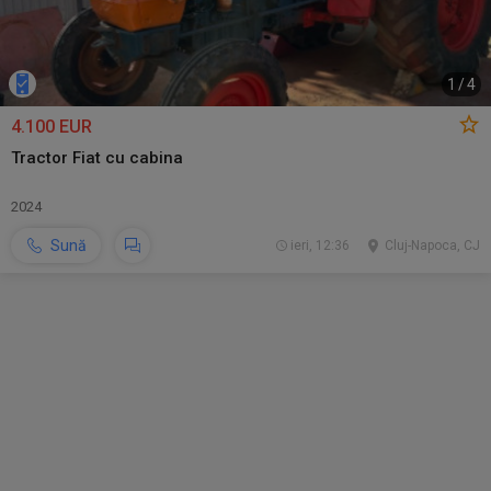
1
/
4
4.100 EUR
Tractor Fiat cu cabina
2024
Sună
ieri, 12:36
Cluj-Napoca, CJ