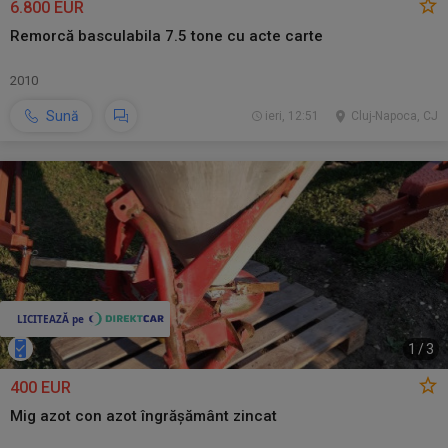
6.800 EUR
Remorcă basculabila 7.5 tone cu acte carte
2010
Sună
ieri, 12:51
Cluj-Napoca, CJ
1
/
3
400 EUR
Mig azot con azot îngrășământ zincat