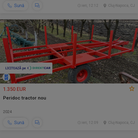
Sună
ieri, 12:12
Cluj-Napoca, CJ
1.350 EUR
Peridoc tractor nou
2024
Sună
ieri, 12:09
Cluj-Napoca, CJ