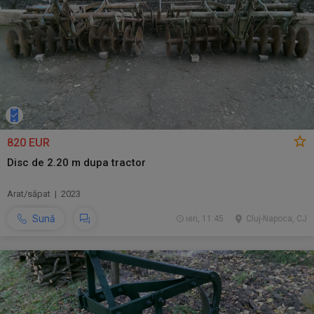
820 EUR
Disc de 2.20 m dupa tractor
Arat/săpat | 2023
Sună
ieri, 11:45
Cluj-Napoca, CJ