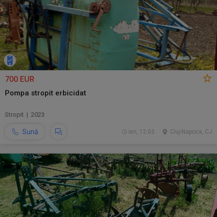
700 EUR
Pompa stropit erbicidat
Stropit | 2023
Sună
ieri, 12:03
Cluj-Napoca, CJ