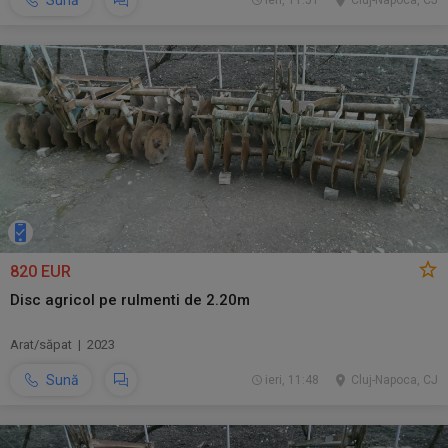
Sună
ieri, 11:51
Cluj-Napoca, CJ
820 EUR
Disc agricol pe rulmenti de 2.20m
Arat/săpat | 2023
Sună
ieri, 11:48
Cluj-Napoca, CJ