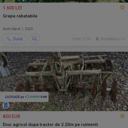
1.600 LEI
Grapa rabatabila
Arat/săpat | 2023
Sună
ieri, 11:57
Cluj-Napoca, CJ
820 EUR
Disc agricol dupa tractor de 2.20m pe rulmenti