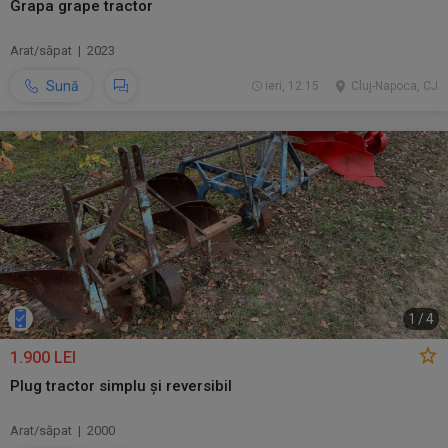
Grapa grape tractor
Arat/săpat | 2023
Sună
ieri, 12:15
Cluj-Napoca, CJ
1
/
4
1.900 LEI
Plug tractor simplu și reversibil
Arat/săpat | 2000