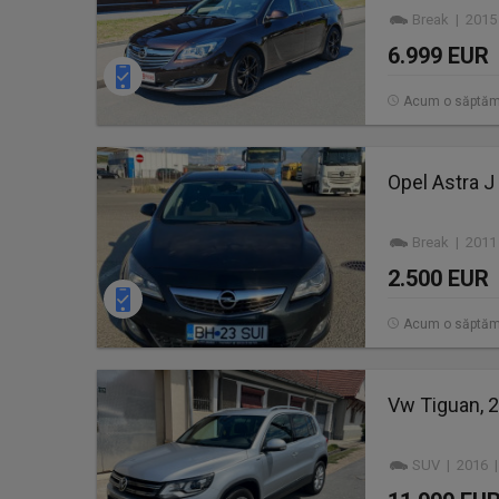
Break | 2015
6.999 EUR
Acum o săptă
Opel Astra J
Break | 2011
2.500 EUR
Acum o săptă
Vw Tiguan, 2.
SUV | 2016 |