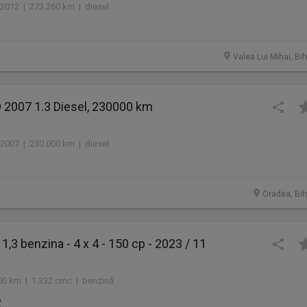
2012 | 273.260 km | diesel
Valea Lui Mihai, Bi
 2007 1.3 Diesel, 230000 km
2007 | 230.000 km | diesel
Oradea, Bih
1,3 benzina - 4 x 4 - 150 cp - 2023 / 11
00 km | 1.332 cmc | benzină
R