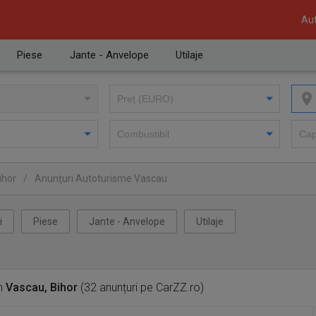
Aut
Piese
Jante - Anvelope
Utilaje
ihor
/
Anunţuri Autoturisme Vascau
i
Piese
Jante - Anvelope
Utilaje
n
Vascau, Bihor
(32 anunțuri pe CarZZ.ro)