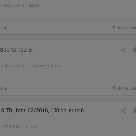
 | 202.000 km | diesel
mână
Oradea, Bih
 Sports Tourer
 | 287.100 km | 1.686 cmc | diesel
mână
Oradea, Bih
0 TDI, fabr. 02/2016, 150 cp, euro 6
 167.510 km | diesel