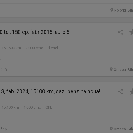
Nojorid, Bi
0 tdi, 150 cp, fabr 2016, euro 6
 167.500 km | 2.000 cmc | diesel
R
mână
Oradea, Bih
 3, fab. 2024, 15100 km, gaz+benzina noua!
 15.100 km | 1.000 cmc | GPL
R
mână
Oradea, Bih