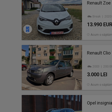
Renault Zoe 
Break | 2020 
13.990 EU
Acum o săptă
Renault Clio
2003 | 200.0
3.000 LEI
Acum o săptă
Opel insignia