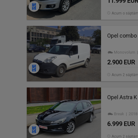
11.999 EU
Acum o săptă
Opel combo 
Monovolum | 
2.900 EUR
Acum 2 săptăm
Opel Astra K
Break | 2018
6.999 EUR
Acum 2 săptăm