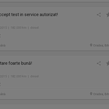
ept test in service autorizat!
2015 | 182.000 km | diesel
R
mână
Oradea, Bih
are foarte bună!
2015 | 182.000 km | diesel
R
mână
Oradea, Bih