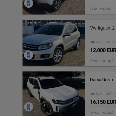
Acum 6 zile
Vw tiguan, 2.
SUV | 2016 |
12.000 EU
Acum o săptă
Dacia Duster
SUV | 2024 |
16.150 EU
Acum o săptă