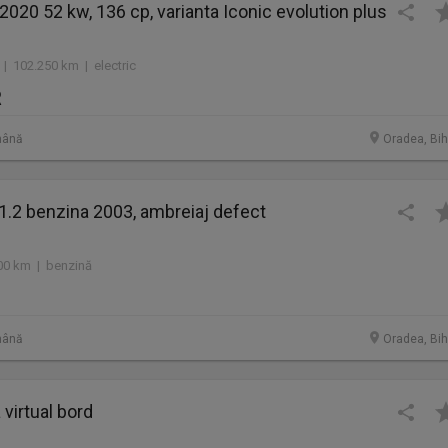
2020 52 kw, 136 cp, varianta Iconic evolution plus
| 102.250 km | electric
R
mână
Oradea, Bih
 1.2 benzina 2003, ambreiaj defect
00 km | benzină
mână
Oradea, Bih
 virtual bord