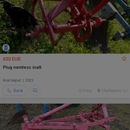
630 EUR
Plug nemtesc inalt
Arat/săpat | 2023
Sună
6 aug.
Cluj-Napoca, CJ