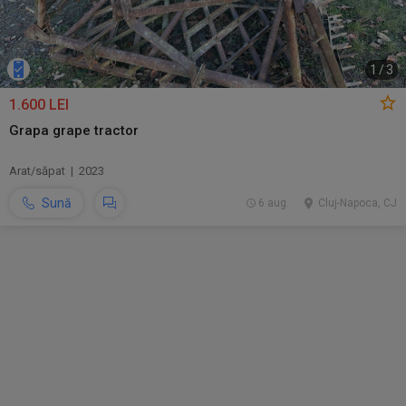
1
/
3
1.600 LEI
Grapa grape tractor
Arat/săpat | 2023
Sună
6 aug.
Cluj-Napoca, CJ