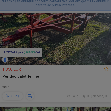
Nu am găsit anunțuri conform căutării tale, dar am găsit 117 anunțuri
care te-ar putea interesa.
1.350 EUR
Peridoc baloți lemne
2026
Sună
6 aug.
Cluj-Napoca, CJ