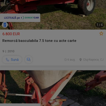
1
/
4
6.800 EUR
Remorcă basculabila 7.5 tone cu acte carte
9 | 2010
Sună
6 aug.
Cluj-Napoca, CJ