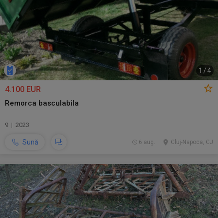
1
/
4
4.100 EUR
Remorca basculabila
9 | 2023
Sună
6 aug.
Cluj-Napoca, CJ