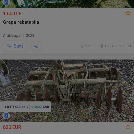
1.600 LEI
Grapa rabatabila
Arat/săpat | 2023
Sună
6 aug.
Cluj-Napoca, CJ
820 EUR