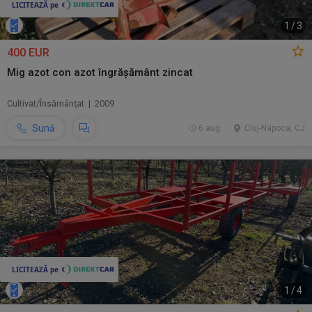
1
/
3
400 EUR
Mig azot con azot îngrășământ zincat
Cultivat/Însămânţat | 2009
Sună
6 aug.
Cluj-Napoca, CJ
1
/
4