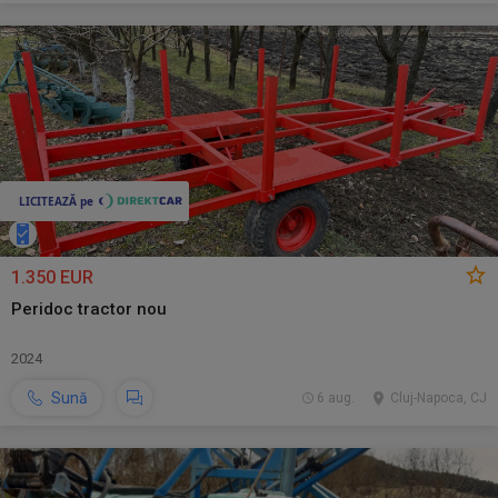
1.350 EUR
Peridoc tractor nou
2024
Sună
6 aug.
Cluj-Napoca, CJ