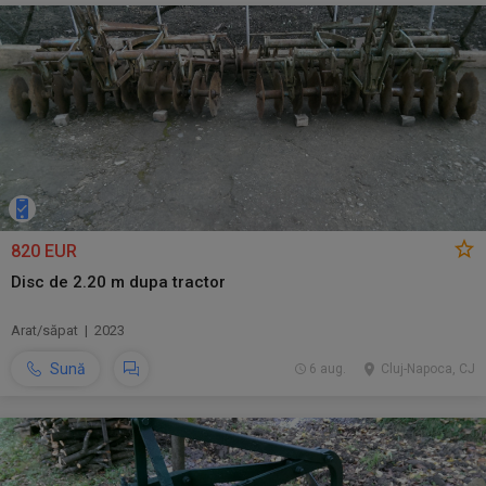
820 EUR
Disc de 2.20 m dupa tractor
Arat/săpat | 2023
Sună
6 aug.
Cluj-Napoca, CJ