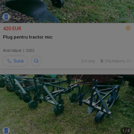
420 EUR
Plug pentru tractor mic
Arat/săpat | 2022
Sună
6 aug.
Cluj-Napoca, CJ
1
/
4