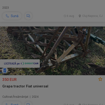
2023
Sună
6 aug.
Cluj-Napoca, CJ
350 EUR
Grapa tractor Fiat universal
Cultivat/Însămânţat | 2024