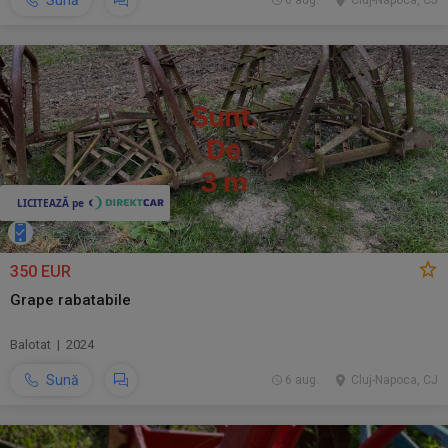
Sună
6 aug.
Cluj-Napoca, CJ
350 EUR
Grape rabatabile
Balotat | 2024
Sună
6 aug.
Cluj-Napoca, CJ