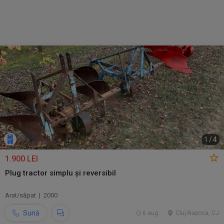
1
/
4
1.900 LEI
Plug tractor simplu și reversibil
Arat/săpat | 2000
Sună
6 aug.
Cluj-Napoca, CJ