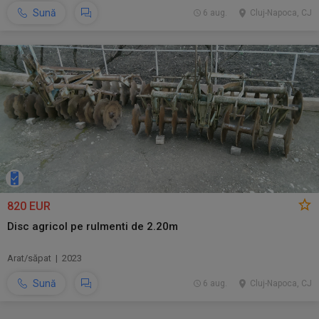
Sună
6 aug.
Cluj-Napoca, CJ
820 EUR
Disc agricol pe rulmenti de 2.20m
Arat/săpat | 2023
Sună
6 aug.
Cluj-Napoca, CJ