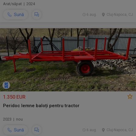
Arat/săpat | 2024
Sună
6 aug.
Cluj-Napoca, CJ
1.350 EUR
Peridoc lemne baloți pentru tractor
2023 | nou
Sună
6 aug.
Cluj-Napoca, CJ