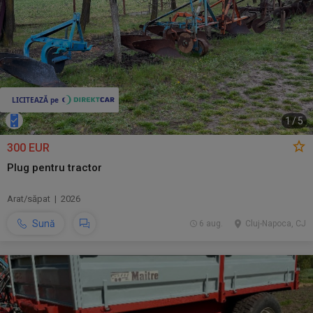
1
/
5
300 EUR
Plug pentru tractor
Arat/săpat | 2026
Sună
6 aug.
Cluj-Napoca, CJ