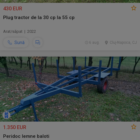
430 EUR
Plug tractor de la 30 cp la 55 cp
Arat/săpat | 2022
Sună
6 aug.
Cluj-Napoca, CJ
1.350 EUR
Peridoc lemne baloti