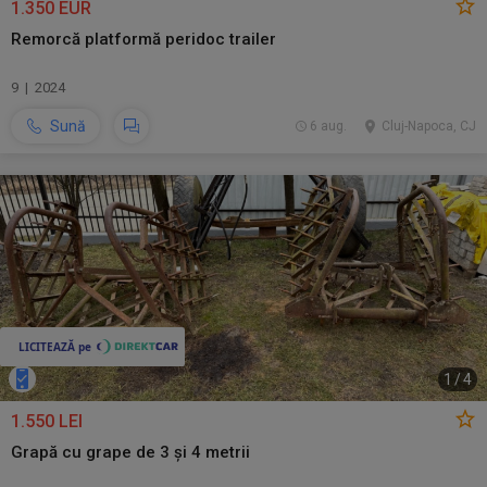
1.350 EUR
Remorcă platformă peridoc trailer
9 | 2024
Sună
6 aug.
Cluj-Napoca, CJ
1
/
4
1.550 LEI
Grapă cu grape de 3 și 4 metrii