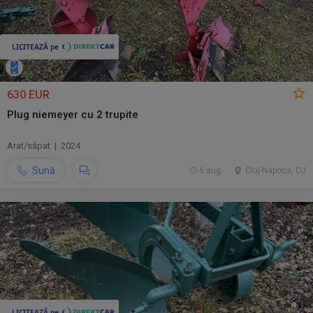
630 EUR
Plug niemeyer cu 2 trupite
Arat/săpat | 2024
Sună
6 aug.
Cluj-Napoca, CJ