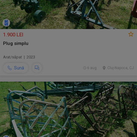
1.900 LEI
Plug simplu
Arat/săpat | 2023
Sună
6 aug.
Cluj-Napoca, CJ