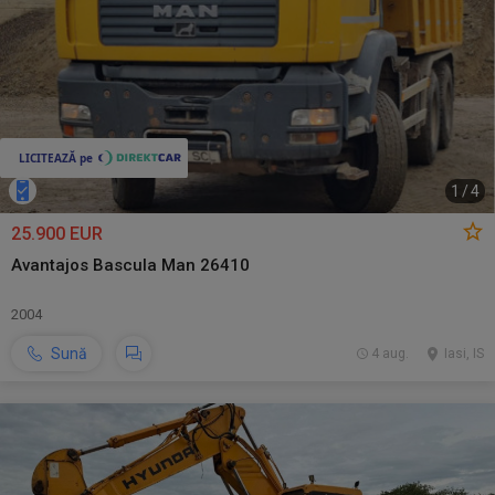
1
/
4
25.900 EUR
Avantajos Bascula Man 26410
2004
Sună
4 aug.
Iasi, IS