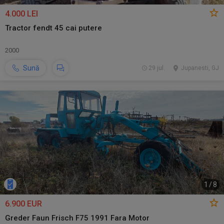
4.000 LEI
Tractor fendt 45 cai putere
2000
Sună
29 jul.
Jupanesti, GJ
1
/
8
6.900 EUR
Greder Faun Frisch F75 1991 Fara Motor