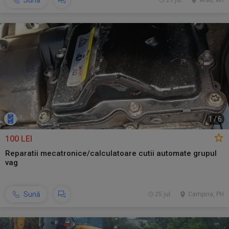
Sună
29 jul.
Arad, AR
1
/
6
100 LEI
Reparatii mecatronice/calculatoare cutii automate grupul
vag
Sună
25 jul.
Campina, PH