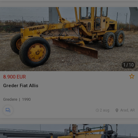
1
/
10
8.900 EUR
Greder Fiat Allis
Gredere | 1990
2 aug.
Arad, AR