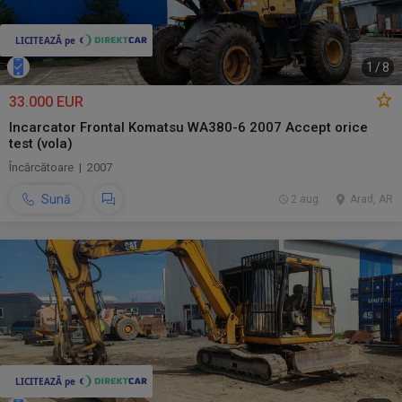
1
/
8
33.000 EUR
Incarcator Frontal Komatsu WA380-6 2007 Accept orice
test (vola)
Încărcătoare | 2007
Sună
2 aug.
Arad, AR