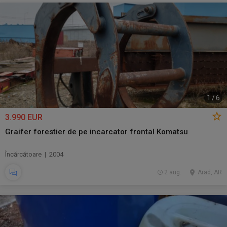
1
/
6
3.990 EUR
Graifer forestier de pe incarcator frontal Komatsu
Încărcătoare | 2004
2 aug.
Arad, AR