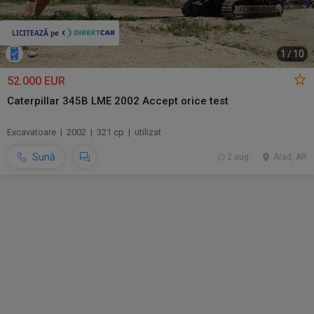
1
/
10
52.000 EUR
Caterpillar 345B LME 2002 Accept orice test
Excavatoare | 2002 | 321 cp | utilizat
Sună
2 aug.
Arad, AR