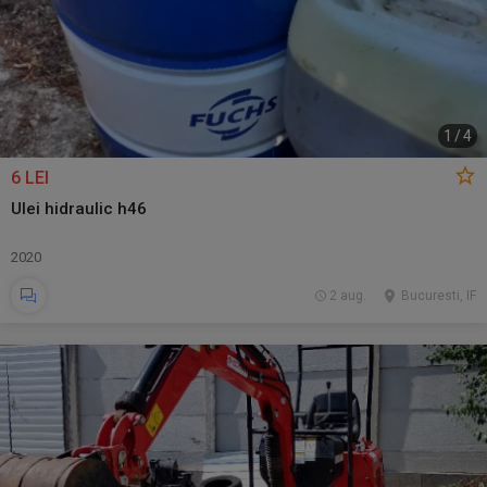
1
/
4
6 LEI
Ulei hidraulic h46
2020
2 aug.
Bucuresti, IF