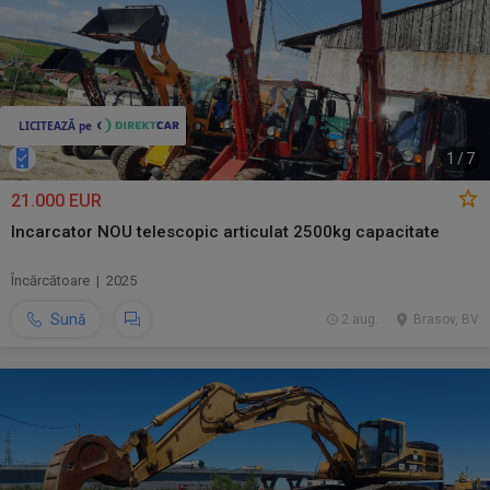
1
/
7
21.000 EUR
Incarcator NOU telescopic articulat 2500kg capacitate
Încărcătoare | 2025
Sună
2 aug.
Brasov, BV