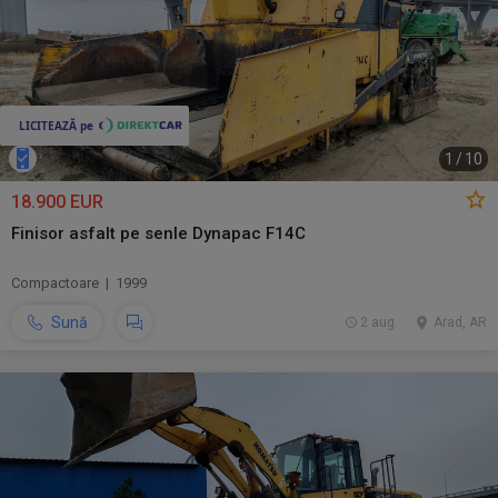
1
/
10
18.900 EUR
Finisor asfalt pe senle Dynapac F14C
Compactoare | 1999
Sună
2 aug.
Arad, AR