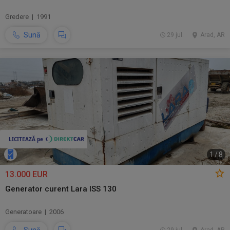
Gredere | 1991
Sună
29 jul.
Arad, AR
1
/
8
13.000 EUR
Generator curent Lara ISS 130
Generatoare | 2006