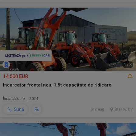
1
/
8
14.500 EUR
Incarcator frontal nou, 1,5t capacitate de ridicare
Încărcătoare | 2024
Sună
2 aug.
Brasov, BV