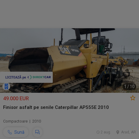
1
/
10
49.000 EUR
Finisor asfalt pe senile Caterpillar AP555E 2010
Compactoare | 2010
Sună
2 aug.
Arad, AR