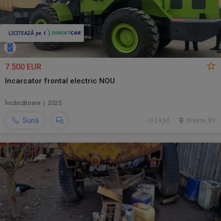
7.500 EUR
Incarcator frontal electric NOU
Încărcătoare | 2025
Sună
24 jul.
Brasov, BV