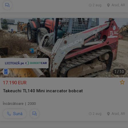
2 aug.
Arad, AR
1
/
10
17.190 EUR
Takeuchi TL140 Mini incarcator bobcat
Încărcătoare | 2000
Sună
2 aug.
Arad, AR