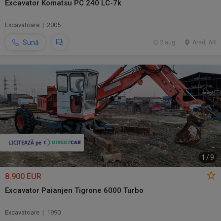
Excavator Komatsu PC 240 LC-7k
Excavatoare | 2005
Sună
2 aug.
Arad, AR
1
/
9
8.900 EUR
Excavator Paianjen Tigrone 6000 Turbo
Excavatoare | 1990