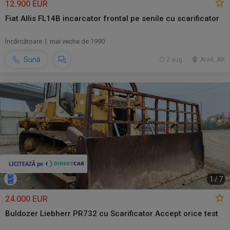
12.900 EUR
Fiat Allis FL14B incarcator frontal pe senile cu scarificator
Încărcătoare | mai veche de 1990
Sună
2 aug.
Arad, AR
1
/
7
24.000 EUR
Buldozer Liebherr PR732 cu Scarificator Accept orice test