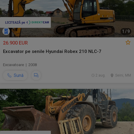
1
/
9
26.900 EUR
Excavator pe senile Hyundai Robex 210 NLC-7
Excavatoare | 2008
Sună
2 aug.
Seini, MM