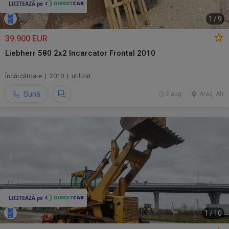
1
/
9
39.900 EUR
Liebherr 580 2x2 Incarcator Frontal 2010
Încărcătoare | 2010 | utilizat
Sună
2 aug.
Arad, AR
1
/
10