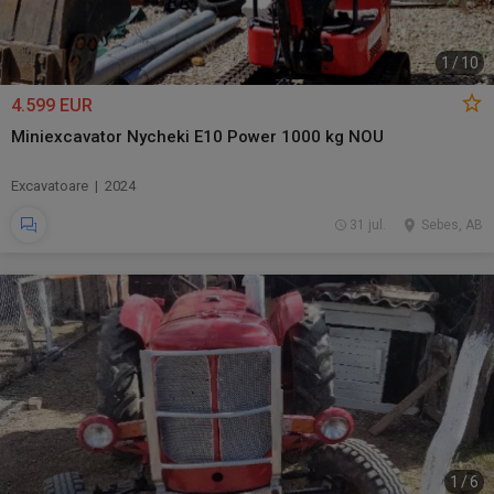
1
/
10
4.599 EUR
Miniexcavator Nycheki E10 Power 1000 kg NOU
Excavatoare | 2024
31 jul.
Sebes, AB
1
/
6