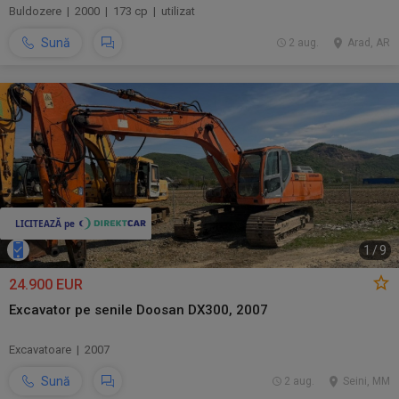
Buldozere | 2000 | 173 cp | utilizat
Sună
2 aug.
Arad, AR
1
/
9
24.900 EUR
Excavator pe senile Doosan DX300, 2007
Excavatoare | 2007
Sună
2 aug.
Seini, MM