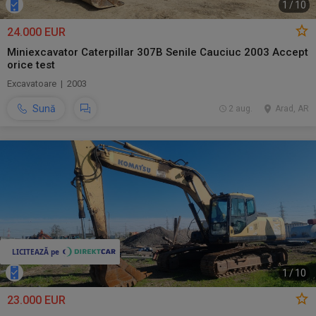
1
/
10
24.000 EUR
Miniexcavator Caterpillar 307B Senile Cauciuc 2003 Accept
orice test
Excavatoare | 2003
Sună
2 aug.
Arad, AR
1
/
10
23.000 EUR