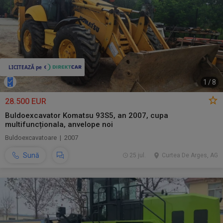
1
/
8
28.500 EUR
Buldoexcavator Komatsu 93S5, an 2007, cupa
multifuncționala, anvelope noi
Buldoexcavatoare | 2007
Sună
25 jul.
Curtea De Arges, AG