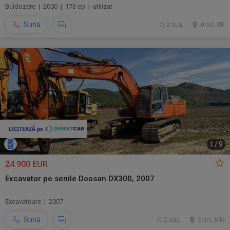
Buldozere | 2000 | 173 cp | utilizat
Sună
2 aug.
Arad, AR
1
/
9
24.900 EUR
Excavator pe senile Doosan DX300, 2007
Excavatoare | 2007
Sună
2 aug.
Seini, MM