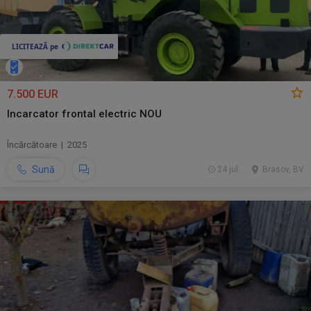
7.500 EUR
Incarcator frontal electric NOU
Încărcătoare | 2025
Sună
24 jul.
Brasov, BV