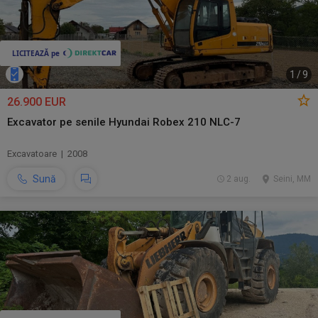
1
/
9
26.900 EUR
Excavator pe senile Hyundai Robex 210 NLC-7
Excavatoare | 2008
Sună
2 aug.
Seini, MM