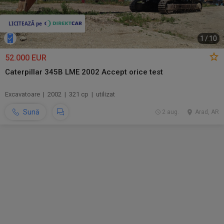
1
/
10
52.000 EUR
Caterpillar 345B LME 2002 Accept orice test
Excavatoare | 2002 | 321 cp | utilizat
Sună
2 aug.
Arad, AR