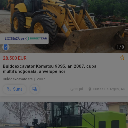
1
/
8
28.500 EUR
Buldoexcavator Komatsu 93S5, an 2007, cupa
multifuncționala, anvelope noi
Buldoexcavatoare | 2007
Sună
25 jul.
Curtea De Arges, AG