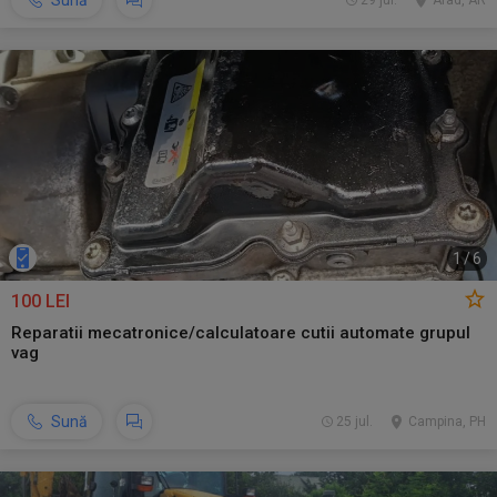
Sună
29 jul.
Arad, AR
1
/
6
100 LEI
Reparatii mecatronice/calculatoare cutii automate grupul
vag
Sună
25 jul.
Campina, PH