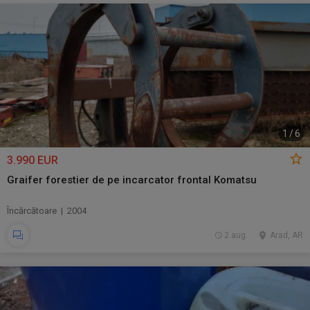
1
/
6
3.990 EUR
Graifer forestier de pe incarcator frontal Komatsu
Încărcătoare | 2004
2 aug.
Arad, AR