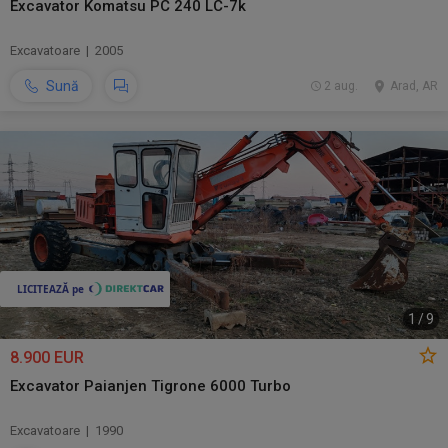
Excavator Komatsu PC 240 LC-7k
Excavatoare | 2005
Sună
2 aug.
Arad, AR
1
/
9
8.900 EUR
Excavator Paianjen Tigrone 6000 Turbo
Excavatoare | 1990