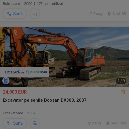
Buldozere | 2000 | 173 cp | utilizat
Sună
2 aug.
Arad, AR
1
/
9
24.900 EUR
Excavator pe senile Doosan DX300, 2007
Excavatoare | 2007
Sună
2 aug.
Seini, MM