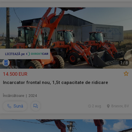
1
/
8
14.500 EUR
Incarcator frontal nou, 1,5t capacitate de ridicare
Încărcătoare | 2024
Sună
2 aug.
Brasov, BV