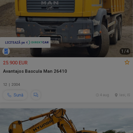
1
/
4
25.900 EUR
Avantajos Bascula Man 26410
12 | 2004
Sună
4 aug.
Iasi, IS