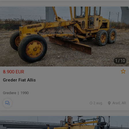
1
/
10
8.900 EUR
Greder Fiat Allis
Gredere | 1990
2 aug.
Arad, AR