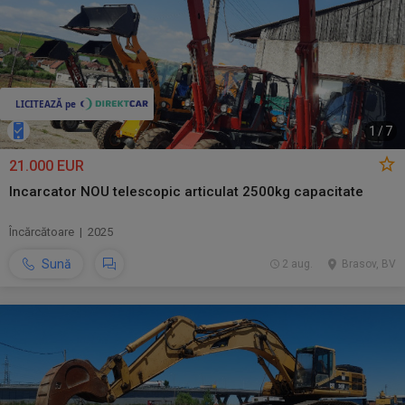
1
/
7
21.000 EUR
Incarcator NOU telescopic articulat 2500kg capacitate
Încărcătoare | 2025
Sună
2 aug.
Brasov, BV