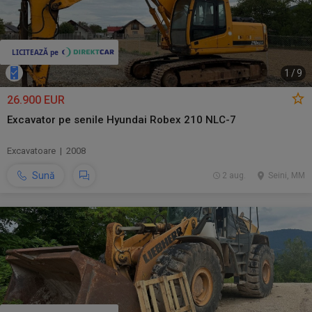
1
/
9
26.900 EUR
Excavator pe senile Hyundai Robex 210 NLC-7
Excavatoare | 2008
Sună
2 aug.
Seini, MM