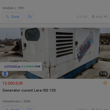
Gredere | 1991
Sună
29 jul.
Arad, AR
1
/
8
13.000 EUR
Generator curent Lara ISS 130
Generatoare | 2006