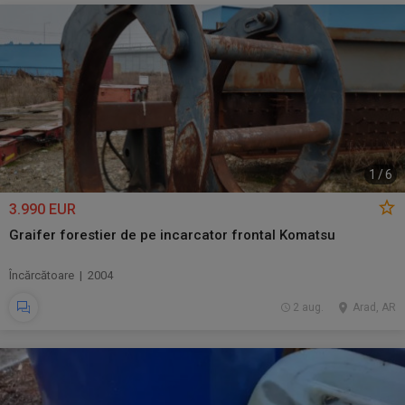
1
/
6
3.990 EUR
Graifer forestier de pe incarcator frontal Komatsu
Încărcătoare | 2004
2 aug.
Arad, AR