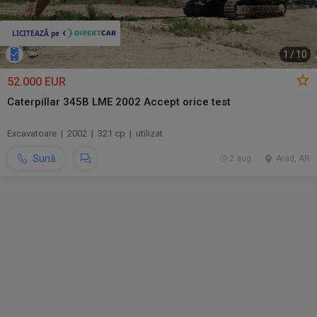
1
/
10
52.000 EUR
Caterpillar 345B LME 2002 Accept orice test
Excavatoare | 2002 | 321 cp | utilizat
Sună
2 aug.
Arad, AR