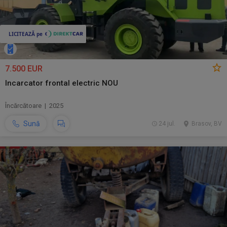
7.500 EUR
Incarcator frontal electric NOU
Încărcătoare | 2025
Sună
24 jul.
Brasov, BV