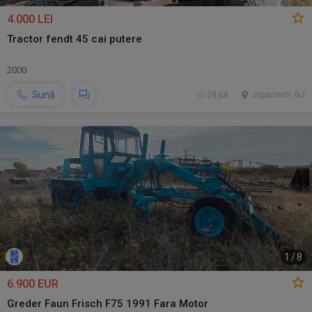
4.000 LEI
Tractor fendt 45 cai putere
2000
Sună
29 jul.
Jupanesti, GJ
1
/
8
6.900 EUR
Greder Faun Frisch F75 1991 Fara Motor