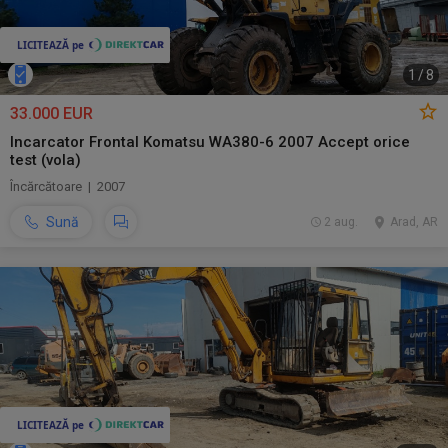
1
/
8
33.000 EUR
Incarcator Frontal Komatsu WA380-6 2007 Accept orice
test (vola)
Încărcătoare | 2007
Sună
2 aug.
Arad, AR