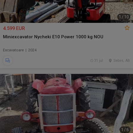
1
/
10
4.599 EUR
Miniexcavator Nycheki E10 Power 1000 kg NOU
Excavatoare | 2024
31 jul.
Sebes, AB
1
/
6