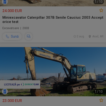
1
/
10
24.000 EUR
Miniexcavator Caterpillar 307B Senile Cauciuc 2003 Accept
orice test
Excavatoare | 2003
Sună
2 aug.
Arad, AR
1
/
10
23.000 EUR