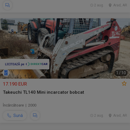
2 aug.
Arad, AR
1
/
10
17.190 EUR
Takeuchi TL140 Mini incarcator bobcat
Încărcătoare | 2000
Sună
2 aug.
Arad, AR