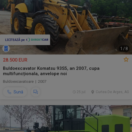
1
/
8
28.500 EUR
Buldoexcavator Komatsu 93S5, an 2007, cupa
multifuncționala, anvelope noi
Buldoexcavatoare | 2007
Sună
25 jul.
Curtea De Arges, AG