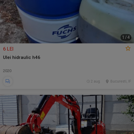
1
/
4
6 LEI
Ulei hidraulic h46
2020
2 aug.
Bucuresti, IF