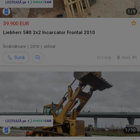
1
/
9
39.900 EUR
Liebherr 580 2x2 Incarcator Frontal 2010
Încărcătoare | 2010 | utilizat
Sună
2 aug.
Arad, AR
1
/
10