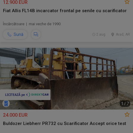
12.900 EUR
Fiat Allis FL14B incarcator frontal pe senile cu scarificator
Încărcătoare | mai veche de 1990
Sună
2 aug.
Arad, AR
1
/
7
24.000 EUR
Buldozer Liebherr PR732 cu Scarificator Accept orice test