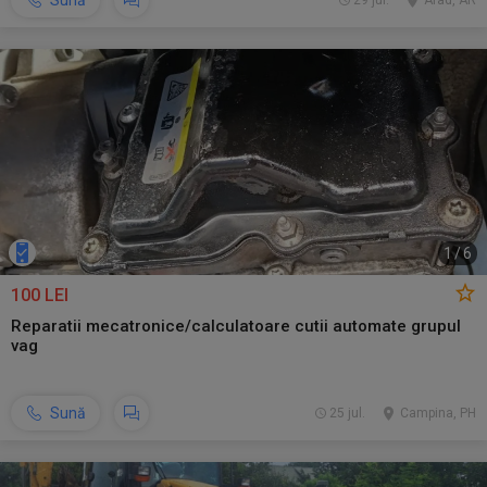
Sună
29 jul.
Arad, AR
1
/
6
100 LEI
Reparatii mecatronice/calculatoare cutii automate grupul
vag
Sună
25 jul.
Campina, PH