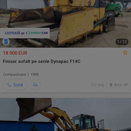
1
/
10
18.900 EUR
Finisor asfalt pe senle Dynapac F14C
Compactoare | 1999
Sună
2 aug.
Arad, AR