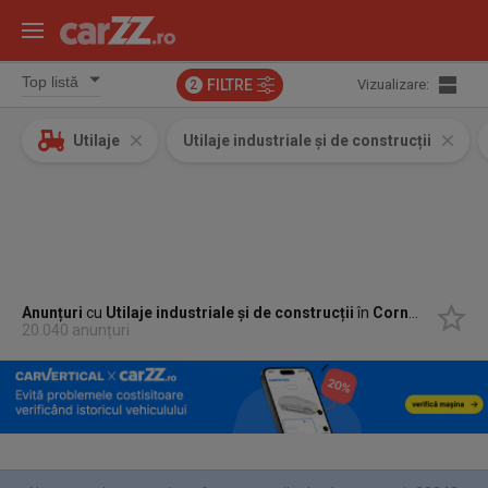
FILTRE
Vizualizare:
2
Utilaje
Utilaje industriale și de construcții
Anunțuri
cu
Utilaje industriale și de construcții
în
Cornereva, Caras-Severin
20.040 anunțuri