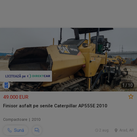
1
/
10
49.000 EUR
Finisor asfalt pe senile Caterpillar AP555E 2010
Compactoare | 2010
Sună
2 aug.
Arad, AR