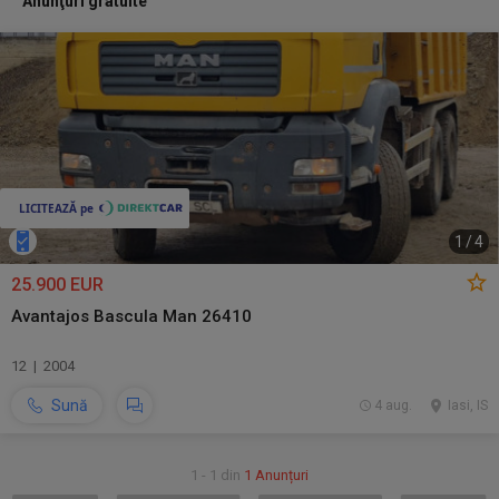
Anunţuri gratuite
1
/
4
25.900 EUR
Avantajos Bascula Man 26410
12 | 2004
Sună
4 aug.
Iasi, IS
1 - 1 din
1 Anunțuri