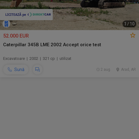
1
/
10
52.000 EUR
Caterpillar 345B LME 2002 Accept orice test
Excavatoare | 2002 | 321 cp | utilizat
Sună
2 aug.
Arad, AR