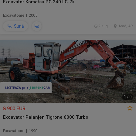
Excavator Komatsu PC 240 LC-7k
Excavatoare | 2005
Sună
2 aug.
Arad, AR
1
/
9
8.900 EUR
Excavator Paianjen Tigrone 6000 Turbo
Excavatoare | 1990