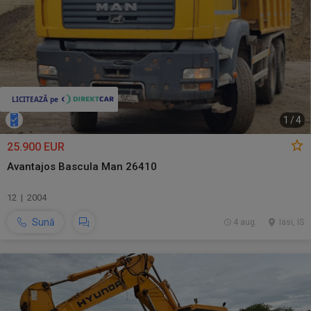
1
/
4
25.900 EUR
Avantajos Bascula Man 26410
12 | 2004
Sună
4 aug.
Iasi, IS