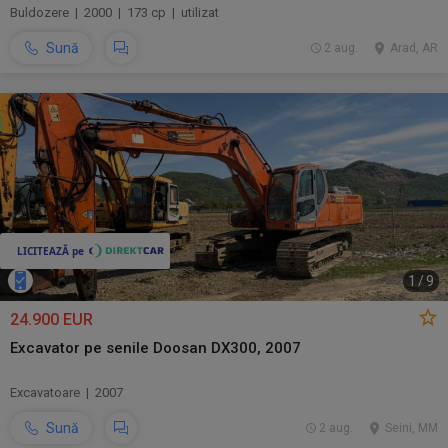
Buldozere | 2000 | 173 cp | utilizat
Sună
2 aug.
Arad, AR
1
/
9
24.900 EUR
Excavator pe senile Doosan DX300, 2007
Excavatoare | 2007
Sună
2 aug.
Seini, MM