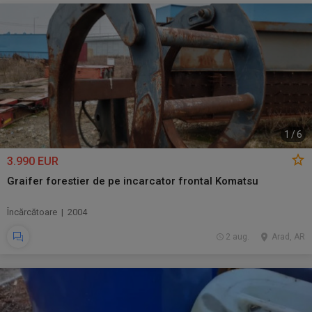
1
/
6
3.990 EUR
Graifer forestier de pe incarcator frontal Komatsu
Încărcătoare | 2004
2 aug.
Arad, AR