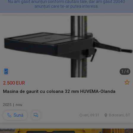
Nu am găsit anunțuri conform căutării tale, dar am găsit 20040
anunțuri care te-ar putea interesa.
1
/
4
2.500 EUR
Masina de gaurit cu coloana 32 mm HUVEMA-Olanda
2025 | nou
Sună
ieri, 09:31
Botosani, BT