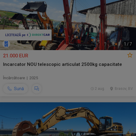
1
/
7
21.000 EUR
Incarcator NOU telescopic articulat 2500kg capacitate
Încărcătoare | 2025
Sună
2 aug.
Brasov, BV