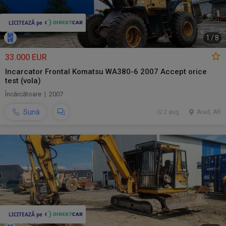
1
/
8
33.000 EUR
Incarcator Frontal Komatsu WA380-6 2007 Accept orice
test (vola)
Încărcătoare | 2007
Sună
2 aug.
Arad, AR