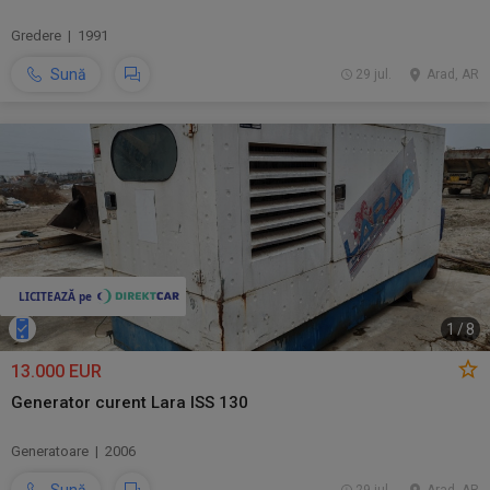
Gredere | 1991
Sună
29 jul.
Arad, AR
1
/
8
13.000 EUR
Generator curent Lara ISS 130
Generatoare | 2006