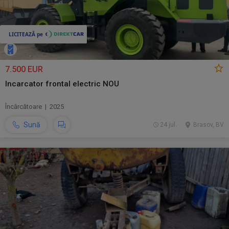
7.500 EUR
Incarcator frontal electric NOU
Încărcătoare | 2025
Sună
24 jul.
Brasov, BV