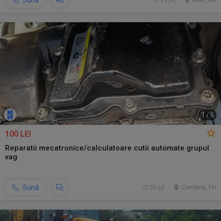
Sună
29 jul.
Arad, AR
1
/
6
100 LEI
Reparatii mecatronice/calculatoare cutii automate grupul
vag
Sună
25 jul.
Campina, PH