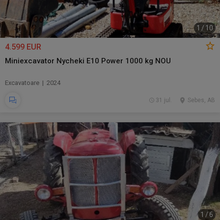
1
/
10
4.599 EUR
Miniexcavator Nycheki E10 Power 1000 kg NOU
Excavatoare | 2024
31 jul.
Sebes, AB
1
/
6