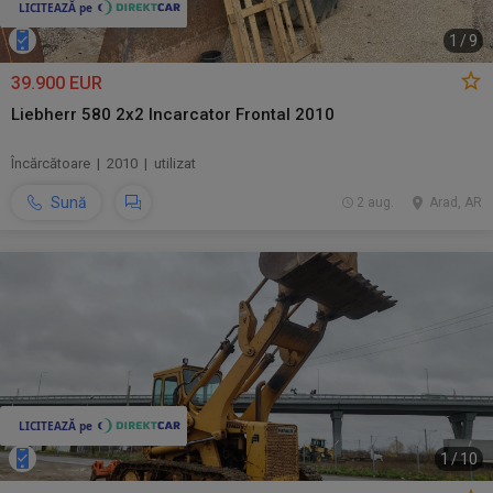
1
/
9
39.900 EUR
Liebherr 580 2x2 Incarcator Frontal 2010
Încărcătoare | 2010 | utilizat
Sună
2 aug.
Arad, AR
1
/
10