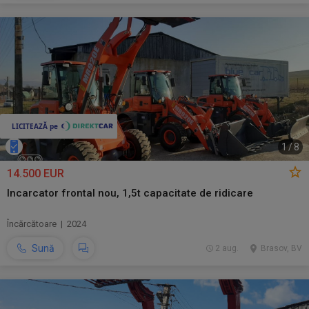
1
/
8
14.500 EUR
Incarcator frontal nou, 1,5t capacitate de ridicare
Încărcătoare | 2024
Sună
2 aug.
Brasov, BV