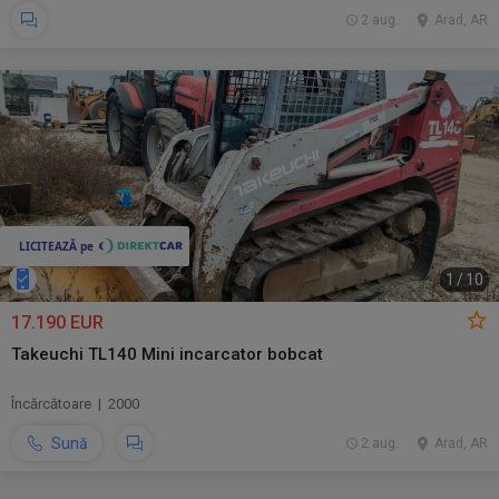
2 aug.
Arad, AR
1
/
10
17.190 EUR
Takeuchi TL140 Mini incarcator bobcat
Încărcătoare | 2000
Sună
2 aug.
Arad, AR