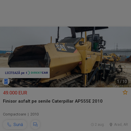
1
/
10
49.000 EUR
Finisor asfalt pe senile Caterpillar AP555E 2010
Compactoare | 2010
Sună
2 aug.
Arad, AR