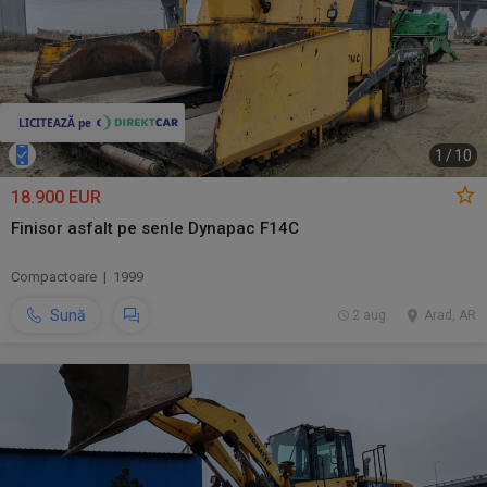
1
/
10
18.900 EUR
Finisor asfalt pe senle Dynapac F14C
Compactoare | 1999
Sună
2 aug.
Arad, AR