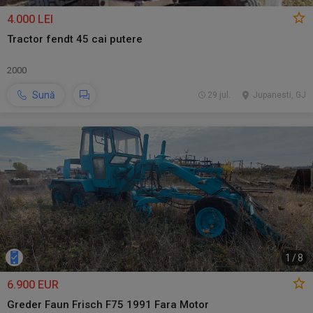
4.000 LEI
Tractor fendt 45 cai putere
2000
Sună
29 jul.
Jupanesti, GJ
1
/
8
6.900 EUR
Greder Faun Frisch F75 1991 Fara Motor