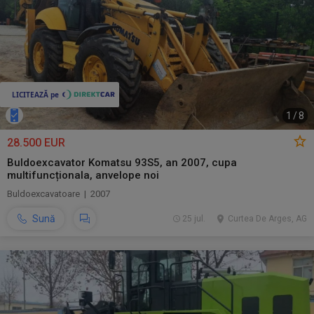
1
/
8
28.500 EUR
Buldoexcavator Komatsu 93S5, an 2007, cupa
multifuncționala, anvelope noi
Buldoexcavatoare | 2007
Sună
25 jul.
Curtea De Arges, AG