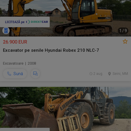
1
/
9
26.900 EUR
Excavator pe senile Hyundai Robex 210 NLC-7
Excavatoare | 2008
Sună
2 aug.
Seini, MM