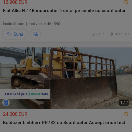
12.900 EUR
Fiat Allis FL14B incarcator frontal pe senile cu scarificator
Încărcătoare | mai veche de 1990
Sună
2 aug.
Arad, AR
1
/
7
24.000 EUR
Buldozer Liebherr PR732 cu Scarificator Accept orice test