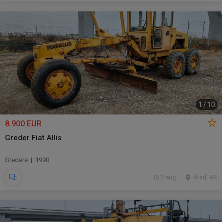
1
/
10
8.900 EUR
Greder Fiat Allis
Gredere | 1990
2 aug.
Arad, AR