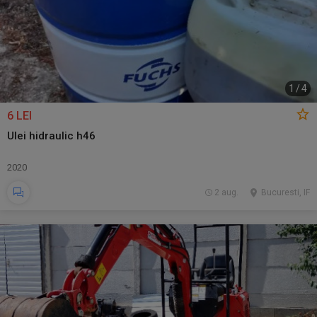
1
/
4
6 LEI
Ulei hidraulic h46
2020
2 aug.
Bucuresti, IF