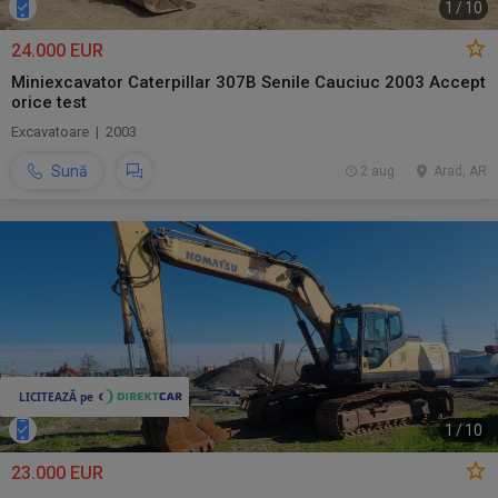
1
/
10
24.000 EUR
Miniexcavator Caterpillar 307B Senile Cauciuc 2003 Accept
orice test
Excavatoare | 2003
Sună
2 aug.
Arad, AR
1
/
10
23.000 EUR