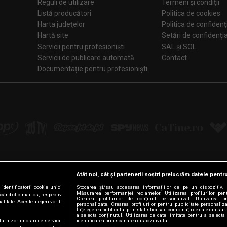
Reguli de utilizare
Termeni și condiții
Listă producători
Politica de cookies
Harta judeţelor
Politica de confidenț
Hartă site
Setări de confiden
Servicii pentru profesioniști
SAL și SOL
Servicii de publicare automată
Contact
Documentație pentru profesioniști
Atât noi, cât și partenerii noștri prelucrăm datele pentru
Urmărește-ne pe:
dentificatorii cookie unici
Stocarea și/sau accesarea informațiilor de pe un dispozitiv. D
Măsurarea performanței reclamelor. Utilizarea profilurilor pen
ăcând clic mai jos, respectiv
Crearea profilurilor de conținut personalizat. Utilizarea pro
litate. Aceste alegeri vor fi
personalizate. Crearea profilurilor pentru publicitate personali
Facebook
LinkedIn
YouTube
Instagram
Pinterest
Tiktok
Înțelegerea publicului prin statistici sau combinații de date din surs
a selecta conținutul. Utilizarea de date limitate pentru a selecta 
furnizorii nostri de servicii
identificarea prin scanarea dispozitivului.