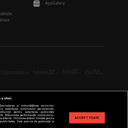
AppGallery
ialitate
țialitate
 a oferi:
ezvoltarea și îmbunătățirea serviciilor.
tru selectarea conținutului personalizat.
filurilor pentru selectarea publicității
zată. Măsurarea performanței conținutului.
ACCEPT TOATE
e diferite. Utilizarea datelor limitate pentru
publicitatea. Date precise de geolocație și