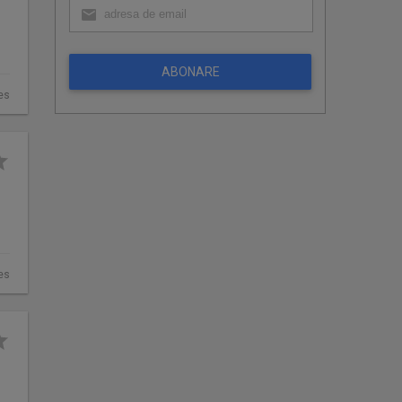
ABONARE
es
es