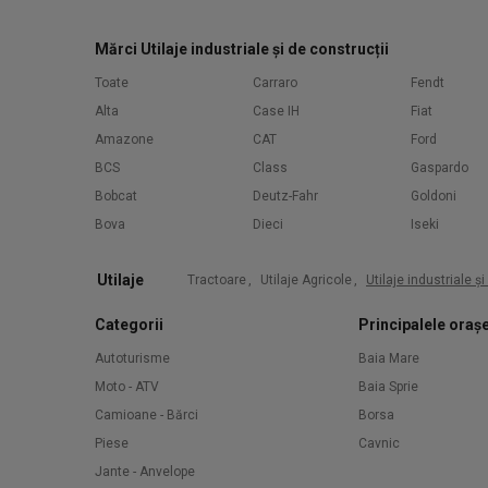
Mărci Utilaje industriale și de construcții
Toate
Carraro
Fendt
Alta
Case IH
Fiat
Amazone
CAT
Ford
BCS
Class
Gaspardo
Bobcat
Deutz-Fahr
Goldoni
Bova
Dieci
Iseki
Utilaje
Tractoare
,
Utilaje Agricole
,
Utilaje industriale ș
Categorii
Principalele oraș
Autoturisme
Baia Mare
Moto - ATV
Baia Sprie
Camioane - Bărci
Borsa
Piese
Cavnic
Jante - Anvelope