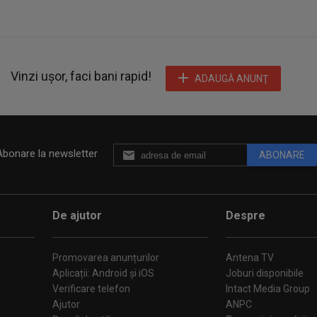
Vinzi ușor, faci bani rapid!
ADAUGĂ ANUNŢ
Abonare la newsletter
ABONARE
De ajutor
Despre
Promovarea anunțurilor
Antena TV
Aplicații: Android și iOS
Joburi disponibile
Verificare telefon
Intact Media Group
Ajutor
ANPC