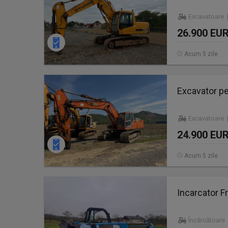
Excavatoare 
26.900 EU
Acum 5 zile
Excavator p
Excavatoare 
24.900 EU
Acum 5 zile
Incarcator F
Încărcătoare