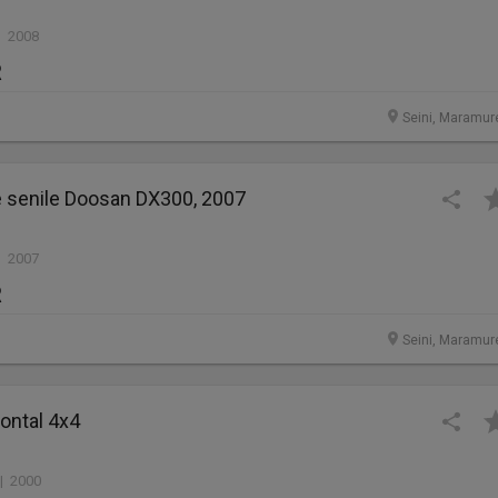
| 2008
R
Seini, Maramur
e senile Doosan DX300, 2007
| 2007
R
Seini, Maramur
rontal 4x4
 | 2000