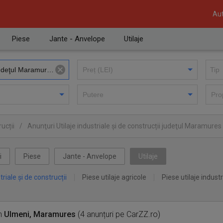
Aut
Piese
Jante - Anvelope
Utilaje
ucții
/
Anunţuri Utilaje industriale și de construcții judeţul Maramures
i
Piese
Jante - Anvelope
Utilaje
triale și de construcții
Piese utilaje agricole
Piese utilaje industr
n
Ulmeni, Maramures
(4 anunțuri pe CarZZ.ro)