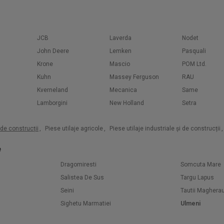
JCB
Laverda
Nodet
John Deere
Lemken
Pasquali
Krone
Mascio
POM Ltd.
Kuhn
Massey Ferguson
RAU
Kverneland
Mecanica
Same
Lamborgini
New Holland
Setra
i de construcții
,
Piese utilaje agricole
,
Piese utilaje industriale și de construcții
,
e
Dragomiresti
Somcuta Mare
Salistea De Sus
Targu Lapus
Seini
Tautii Maghera
Sighetu Marmatiei
Ulmeni