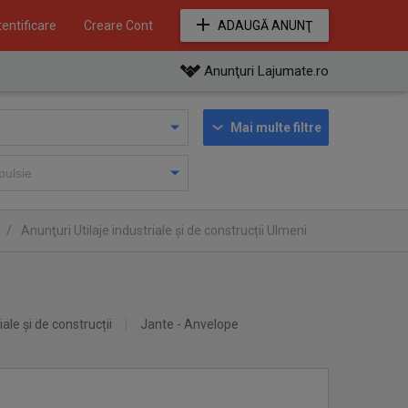
entificare
Creare Cont
ADAUGĂ ANUNŢ
Anunţuri Lajumate.ro
Mai multe filtre
/
Anunţuri Utilaje industriale și de construcții Ulmeni
iale și de construcții
Jante - Anvelope