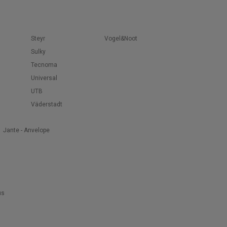
Steyr
Vogel&Noot
Sulky
Tecnoma
Universal
UTB
Väderstadt
Jante - Anvelope
us