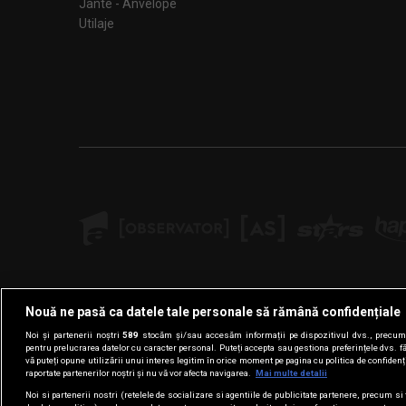
Jante - Anvelope
Utilaje
Nouă ne pasă ca datele tale personale să rămână confidențiale
Noi și partenerii noștri
589
stocăm și/sau accesăm informații pe dispozitivul dvs., precum i
pentru prelucrarea datelor cu caracter personal. Puteți accepta sau gestiona preferințele dvs. f
vă puteți opune utilizării unui interes legitim în orice moment pe pagina cu politica de confidenția
raportate partenerilor noștri și nu vă vor afecta navigarea.
Mai multe detalii
Noi si partenerii nostri (retelele de socializare si agentiile de publicitate partenere, precum si 