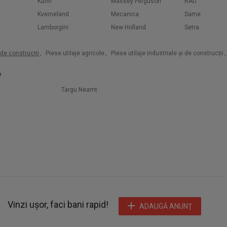
Kuhn
Massey Ferguson
RAU
Kverneland
Mecanica
Same
Lamborgini
New Holland
Setra
i de construcții
,
Piese utilaje agricole
,
Piese utilaje industriale și de construcții
,
e
Targu Neamt
Vinzi ușor, faci bani rapid!
ADAUGĂ ANUNŢ