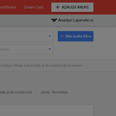
entificare
Creare Cont
ADAUGĂ ANUNŢ
Anunţuri Lajumate.ro
Mai multe filtre
nunţuri Utilaje industriale și de construcții Urecheni
iale și de construcții
Jante - Anvelope