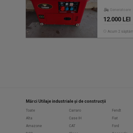
Generatoare 
12.000 LEI
Acum 2 săptăm
Mărci Utilaje industriale și de construcții
Toate
Carraro
Fendt
Alta
Case IH
Fiat
Amazone
CAT
Ford