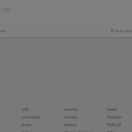
| 2022
âni
Girov, Nea
JCB
Laverda
Nodet
John Deere
Lemken
Pasquali
Krone
Mascio
POM Ltd.