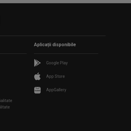
Aplicații disponibile
Google Play
App Store
AppGallery
ialitate
țialitate