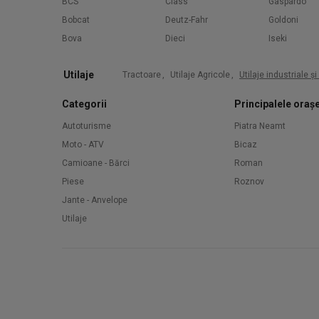
BCS
Class
Gaspardo
Bobcat
Deutz-Fahr
Goldoni
Bova
Dieci
Iseki
Utilaje
Tractoare
,
Utilaje Agricole
,
Utilaje industriale ș
Categorii
Principalele oraș
Autoturisme
Piatra Neamt
Moto - ATV
Bicaz
Camioane - Bărci
Roman
Piese
Roznov
Jante - Anvelope
Utilaje