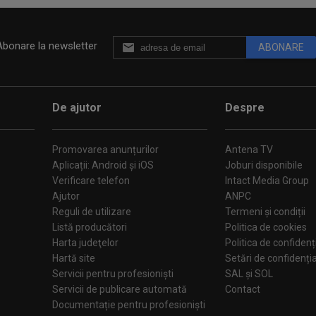
Abonare la newsletter
ABONARE
De ajutor
Despre
Promovarea anunțurilor
Antena TV
Aplicații: Android și iOS
Joburi disponibile
Verificare telefon
Intact Media Group
Ajutor
ANPC
Reguli de utilizare
Termeni și condiții
Listă producători
Politica de cookies
Harta judeţelor
Politica de confidenț
Hartă site
Setări de confiden
Servicii pentru profesioniști
SAL și SOL
Servicii de publicare automată
Contact
Documentație pentru profesioniști