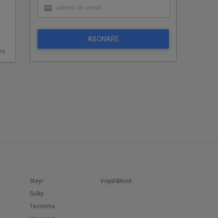
ABONARE
mt
Steyr
Vogel&Noot
Sulky
Tecnoma