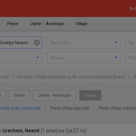
Aut
Piese
Jante - Anvelope
Utilaje
ucții
/
Anunţuri Utilaje industriale și de construcții judeţul Neamt
/
A
i
Piese
Jante - Anvelope
Utilaje
triale și de construcții
Piese utilaje agricole
Piese utilaje industr
n
Urecheni, Neamt
(1 anunț pe CarZZ.ro)