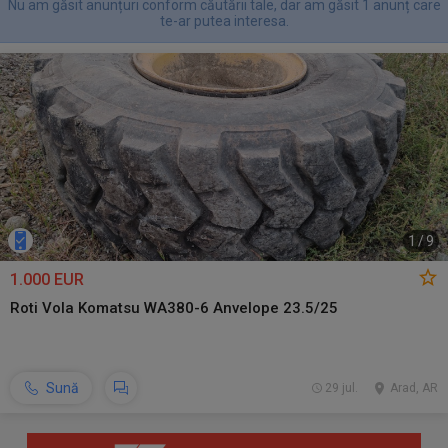
Nu am găsit anunțuri conform căutării tale, dar am găsit 1 anunț care
te-ar putea interesa.
1
/
9
1.000 EUR
Roti Vola Komatsu WA380-6 Anvelope 23.5/25
Sună
29 jul.
Arad, AR