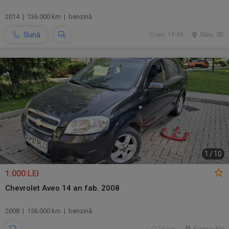
2014 | 136.000 km | benzină
Sună
ieri, 19:39
Sibiu, SB
1
/
10
1.000 LEI
Chevrolet Aveo 14 an fab. 2008
2008 | 156.000 km | benzină