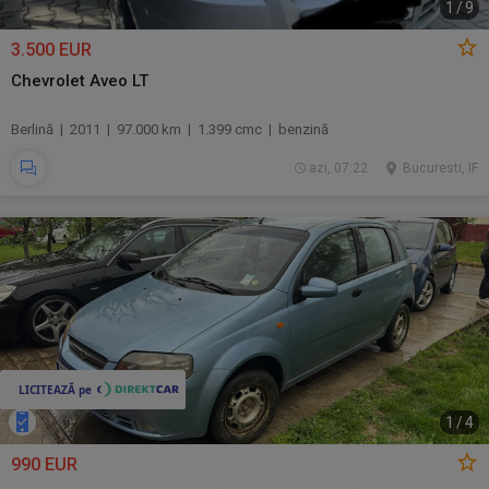
1
/
9
3.500 EUR
Chevrolet Aveo LT
Berlină | 2011 | 97.000 km | 1.399 cmc | benzină
azi, 07:22
Bucuresti, IF
1
/
4
990 EUR