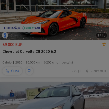
1
/
10
89.000 EUR
Chevrolet Corvette C8 2020 6.2
Cabrio | 2020 | 36.000 km | 6.200 cmc | benzină
Sună
29 jul.
Bucuresti, IF