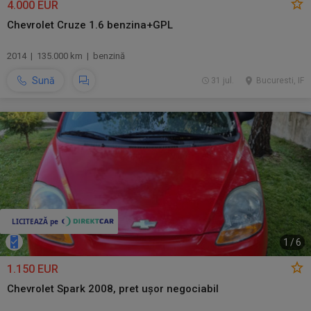
4.000 EUR
Chevrolet Cruze 1.6 benzina+GPL
2014 | 135.000 km | benzină
Sună
31 jul.
Bucuresti, IF
1
/
6
1.150 EUR
Chevrolet Spark 2008, pret ușor negociabil