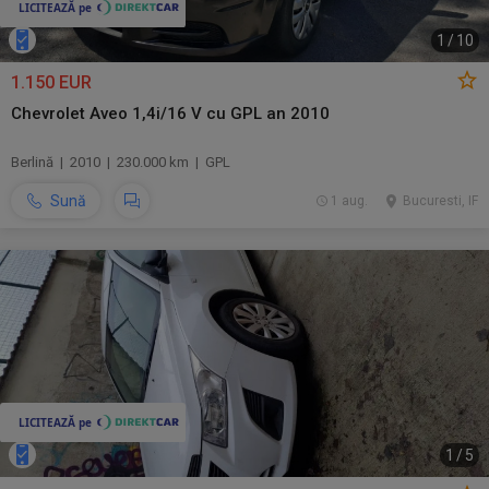
1
/
10
1.150 EUR
Chevrolet Aveo 1,4i/16 V cu GPL an 2010
Berlină | 2010 | 230.000 km | GPL
Sună
1 aug.
Bucuresti, IF
1
/
5