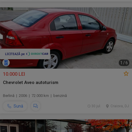
1
/
6
10.000 LEI
Chevrolet Aveo autoturism
Berlină | 2006 | 72.000 km | benzină
Sună
30 jul.
Craiova, DJ