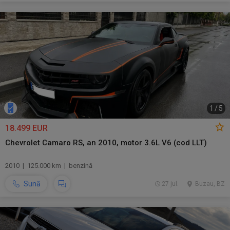
1
/
5
18.499 EUR
Chevrolet Camaro RS, an 2010, motor 3.6L V6 (cod LLT)
2010 | 125.000 km | benzină
Sună
27 jul.
Buzau, BZ