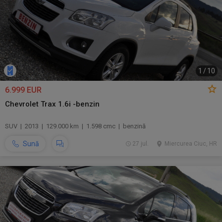
1
/
10
6.999 EUR
Chevrolet Trax 1.6i -benzin
SUV | 2013 | 129.000 km | 1.598 cmc | benzină
Sună
27 jul.
Miercurea Ciuc, HR