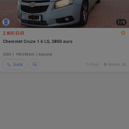
1
/
6
2.800 EUR
Chevrolet Cruze 1.6 LS, 2800 euro
2009 | 199.258 km | benzină
Sună
29 jul.
Medias, SB