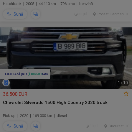
Hatchback | 2008 | 44.110 km | 796 cmc | benzină
Sună
30 jul.
Popesti Leordeni, IF
1
/
10
36.500 EUR
Chevrolet Silverado 1500 High Country 2020 truck
Pick-up | 2020 | 169.000 km | diesel
Sună
30 jul.
Bucuresti, IF