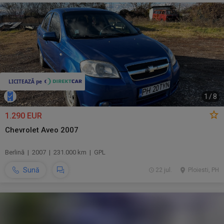
1
/
8
1.290 EUR
Chevrolet Aveo 2007
Berlină | 2007 | 231.000 km | GPL
Sună
22 jul.
Ploiesti, PH