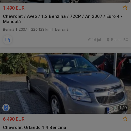
1.490 EUR
Chevrolet / Aveo / 1.2 Benzina / 72CP / An 2007 / Euro 4 /
Manuală
Berlină | 2007 | 226.123 km | benzină
16 jul.
Bacau, BC
1
/
9
6.490 EUR
Chevrolet Orlando 1.4 Benzină