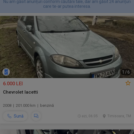
Nu am găsit anunțuri conform căutării tale, dar am găsit 24 anunțuri
care te-ar putea interesa.
1
/
6
6.000 LEI
Chevrolet lacetti
2008 | 201.000 km | benzină
Sună
azi, 06:05
Timisoara, TM