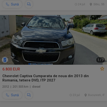
Sună
24 jul.
Sibiu, SB
1
/
7
6.800 EUR
Chevrolet Captiva Cumparata de noua din 2013 din
Romania, tetiere DVD, ITP 2027
2012 | 201.505 km | diesel
Sună
23 jul.
Bucuresti, IF