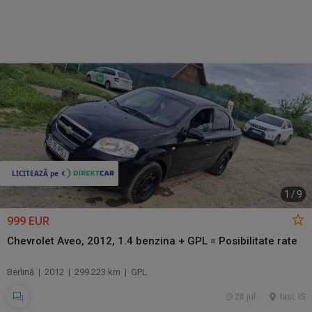
1
/
9
999 EUR
Chevrolet Aveo, 2012, 1.4 benzina + GPL = Posibilitate rate
Berlină | 2012 | 299.223 km | GPL
28 jul.
Iasi, IS