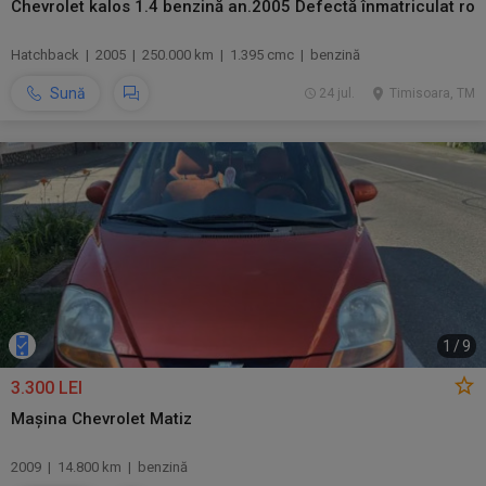
Chevrolet kalos 1.4 benzină an.2005 Defectă înmatriculat ro
Hatchback | 2005 | 250.000 km | 1.395 cmc | benzină
Sună
24 jul.
Timisoara, TM
1
/
9
3.300 LEI
Mașina Chevrolet Matiz
2009 | 14.800 km | benzină