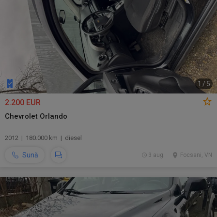
1
/
5
2.200 EUR
Chevrolet Orlando
2012 | 180.000 km | diesel
Sună
3 aug.
Focsani, VN