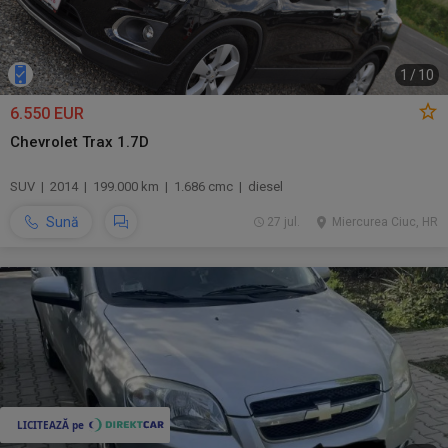
1
/
10
6.550 EUR
Chevrolet Trax 1.7D
SUV | 2014 | 199.000 km | 1.686 cmc | diesel
Sună
27 jul.
Miercurea Ciuc, HR