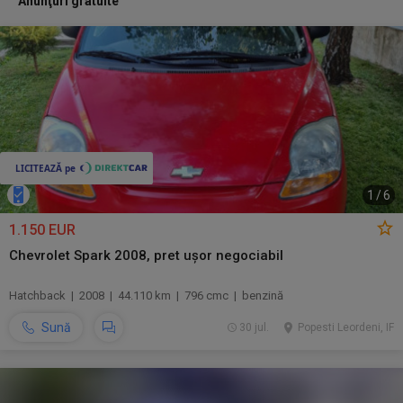
Anunţuri gratuite
1
/
6
1.150 EUR
Chevrolet Spark 2008, pret ușor negociabil
Hatchback | 2008 | 44.110 km | 796 cmc | benzină
Sună
30 jul.
Popesti Leordeni, IF