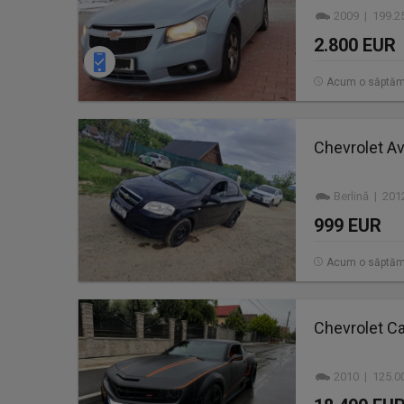
2009 | 199.2
2.800 EUR
Acum o săptă
Chevrolet Av
Berlină | 20
999 EUR
Acum o săptă
Chevrolet Ca
2010 | 125.0