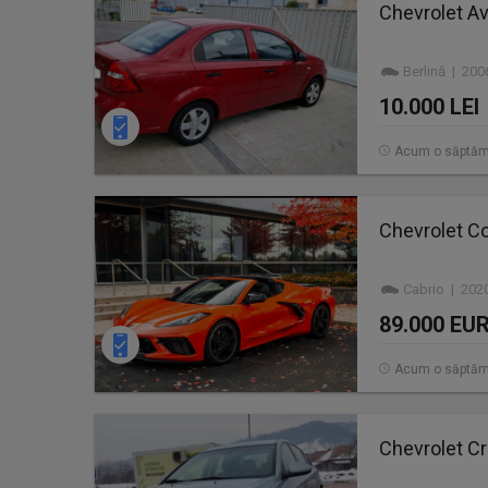
Chevrolet A
Berlină | 20
10.000 LEI
Acum o săptă
Chevrolet Co
Cabrio | 202
89.000 EU
Acum o săptă
Chevrolet Cr