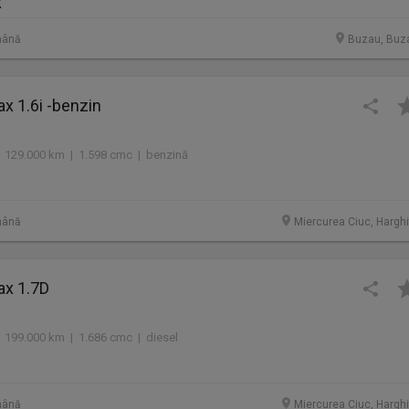
R
mână
Buzau, Buz
ax 1.6i -benzin
 129.000 km | 1.598 cmc | benzină
mână
Miercurea Ciuc, Harghi
ax 1.7D
 199.000 km | 1.686 cmc | diesel
mână
Miercurea Ciuc, Harghi