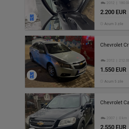
2012 | 180.0
2.200 EUR
Acum 3 zile
Chevrolet Cr
2012 | 212.0
1.550 EUR
Acum 5 zile
Chevrolet Ca
2007 | 0 km 
2.550 EUR