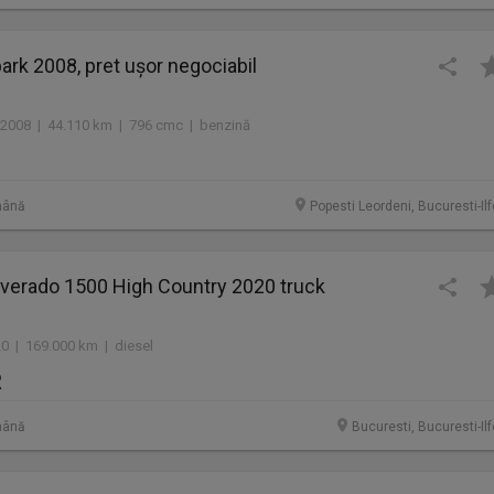
ark 2008, pret ușor negociabil
2008 | 44.110 km | 796 cmc | benzină
mână
Popesti Leordeni, Bucuresti-Il
lverado 1500 High Country 2020 truck
20 | 169.000 km | diesel
R
mână
Bucuresti, Bucuresti-Il