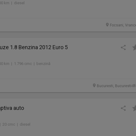
00 km | diesel
Focsani, Vranc
uze 1.8 Benzina 2012 Euro 5
00 km | 1.796 cmc | benzină
Bucuresti, Bucuresti-Il
ptiva auto
| 20 cmc | diesel