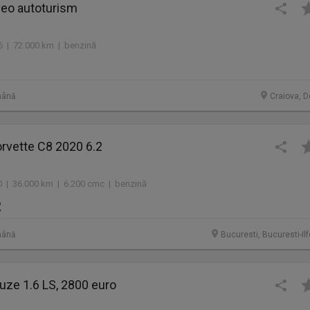
veo autoturism
06 | 72.000 km | benzină
mână
Craiova, D
rvette C8 2020 6.2
0 | 36.000 km | 6.200 cmc | benzină
R
mână
Bucuresti, Bucuresti-Il
uze 1.6 LS, 2800 euro