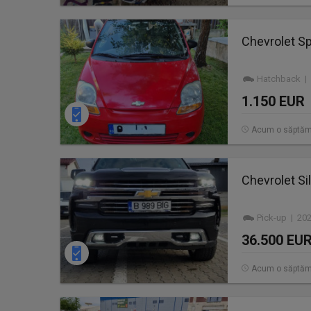
Chevrolet Sp
Hatchback | 
1.150 EUR
Acum o săptă
Chevrolet Si
Pick-up | 20
36.500 EU
Acum o săptă