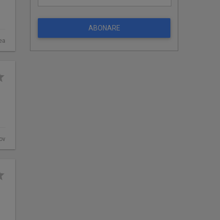
ABONARE
ea
fov