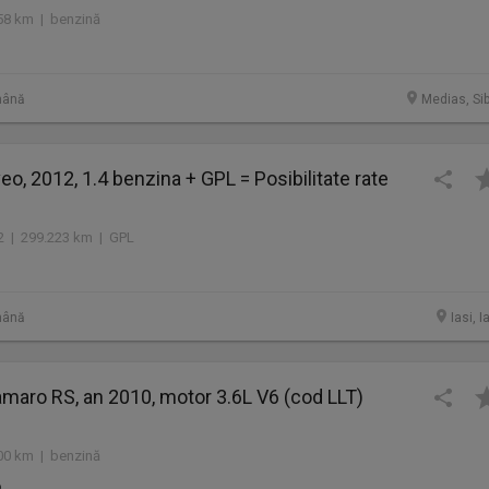
58 km | benzină
mână
Medias, Sib
eo, 2012, 1.4 benzina + GPL = Posibilitate rate
12 | 299.223 km | GPL
mână
Iasi, I
maro RS, an 2010, motor 3.6L V6 (cod LLT)
00 km | benzină